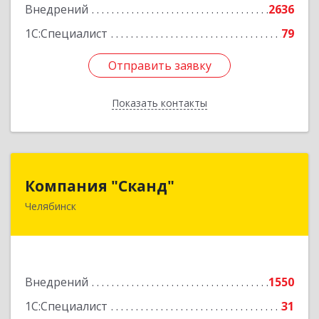
Внедрений
2636
1С:Специалист
79
Отправить заявку
Отправить заявку
Показать контакты
Назад
Компания "Сканд"
Компания "Сканд"
Челябинск
454091, Челябинская обл, Челябинск г,
Революции пл, дом № 7, оф.1.16
Подробнее
Внедрений
1550
1С:Специалист
31