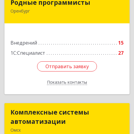
Родные программисты
Оренбург
460048, Оренбургская обл, Оренбург г,
Автоматики проезд, дом № 17, ком.8
Подробнее
Внедрений
15
1С:Специалист
27
Отправить заявку
Отправить заявку
Показать контакты
Назад
Комплексные системы
Комплексные системы
автоматизации
автоматизации
Омск