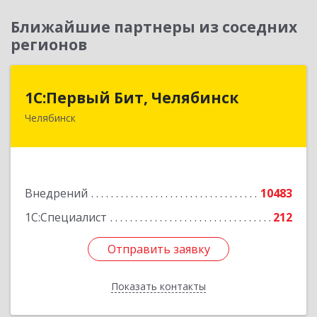
Ближайшие партнеры из соседних
регионов
1С:Первый Бит, Челябинск
1С:Первый Бит, Челябинск
Челябинск
454084, Челябинская обл, Челябинск г,
Каслинская ул, дом № 77, оф.109
Подробнее
Внедрений
10483
1С:Специалист
212
Отправить заявку
Отправить заявку
Показать контакты
Назад