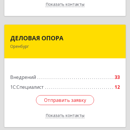
Показать контакты
Назад
ДЕЛОВАЯ ОПОРА
ДЕЛОВАЯ ОПОРА
Оренбург
460048, Оренбургская обл, Оренбург г,
Монтажников ул, дом № 30/1
Подробнее
Внедрений
33
1С:Специалист
12
Отправить заявку
Отправить заявку
Показать контакты
Назад