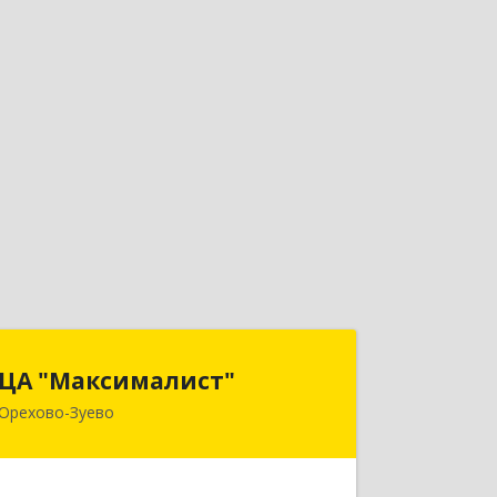
ЦА "Максималист"
ЦА "Максималист"
Орехово-Зуево
142600, Московская обл, Орехово-
Зуево г, Ленина ул, дом № 78