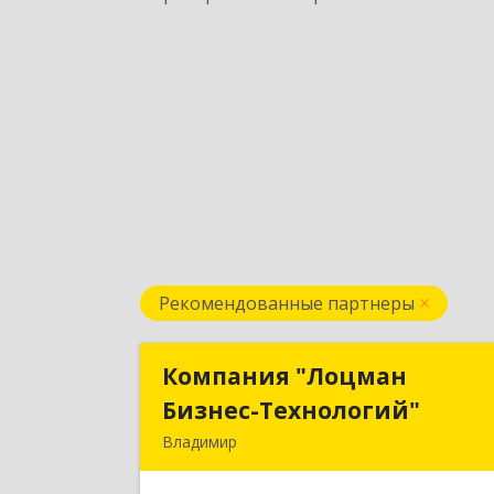
Рекомендованные партнеры
Компания "Лоцман
Компания "Лоцма
Бизнес-Технологий"
Бизнес-Технологий
Владимир
600015, Владимирская обл, Владими
г, Чайковского ул, дом № 40А, оф.2