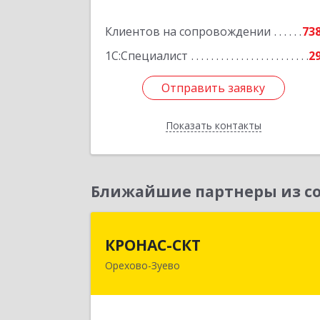
Клиентов на сопровождении
73
Подробне
1С:Специалист
2
Отправить заявку
Отправить заявку
Показать контакты
Назад
Ближайшие партнеры из со
КРОНАС-СК
КРОНАС-СКТ
Орехово-Зуево
142600, Московская обл, Орехово
Зуево г, Бабушкина ул, дом № 2А
пом.3