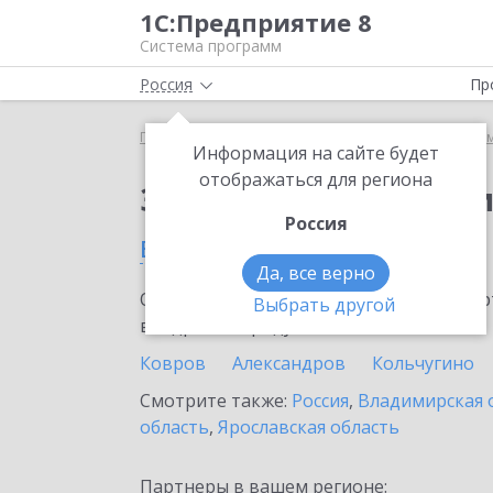
1С:Предприятие 8
Система программ
Россия
Пр
Главная
Сервисы ИТС
Информационная систем
Информация на сайте будет
отображаться для региона
Заказать Информаци
Россия
во Владимире
Да, все верно
Ознакомьтесь с информационными карт
Выбрать другой
внедрение продукта.
Ковров
Александров
Кольчугино
Смотрите также:
Россия
,
Владимирская 
область
,
Ярославская область
Партнеры в вашем регионе: