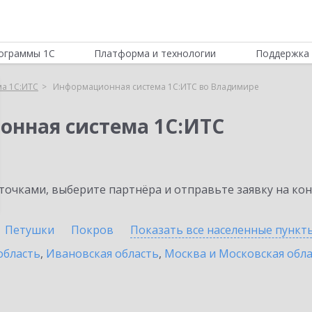
ограммы 1С
Платформа и технологии
Поддержка 
а 1С:ИТС
Информационная система 1С:ИТС во Владимире
онная система 1С:ИТС
очками, выберите партнёра и отправьте заявку на ко
Петушки
Покров
Показать все населенные
пункт
область
,
Ивановская область
,
Москва и Московская обл