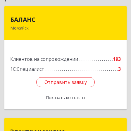
БАЛАНС
БАЛАНС
Можайск
143200, Московская обл, Можайский р-н,
Можайск г, Переяслав-Хмельницкого ул, дом №
36, оф.5
Подробнее
Клиентов на сопровождении
193
1С:Специалист
3
Отправить заявку
Отправить заявку
Показать контакты
Назад
Электронсервис