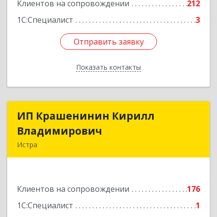
Клиентов на сопровождении
212
Подробнее
1С:Специалист
3
Отправить заявку
Отправить заявку
Показать контакты
Назад
ИП Крашенинин Кирилл
ИП Крашенинин Кирилл
Владимирович
Владимирович
Истра
143500, Московская обл, Истра г, 9
Гвардейской Дивизии ул, дом № 62, корпус В,
кв.68
Клиентов на сопровождении
176
Подробнее
1С:Специалист
1