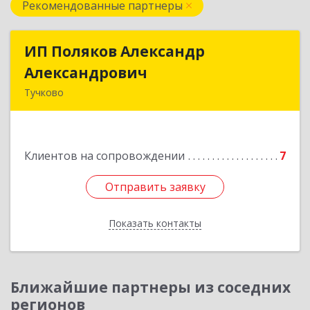
Рекомендованные партнеры
ИП Поляков Александр
ИП Поляков Александр
Александрович
Александрович
Тучково
143160, Московская обл., Рузский р-н,
Дорохово п., Московская ул., д.9
Клиентов на сопровождении
7
Подробнее
Отправить заявку
Отправить заявку
Показать контакты
Назад
Ближайшие партнеры из соседних
регионов