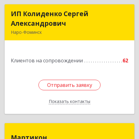
ИП Колиденко Сергей
ИП Колиденко Сергей
Александрович
Александрович
Наро-Фоминск
143300, Московская обл, Наро-Фоминский р-н,
Наро-Фоминск г, Маршала Жукова Г.К. ул, дом
№ 14-92
Клиентов на сопровождении
62
Подробнее
Отправить заявку
Отправить заявку
Показать контакты
Назад
Мартикон
Мартикон