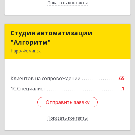
Показать контакты
Назад
Студия автоматизации
Студия автоматизации
"Алгоритм"
"Алгоритм"
Наро-Фоминск
143306, Московская обл, г.о. Наро-Фоминский,
Наро-Фоминск г, Латышская ул, дом № 13А,
пом.4
Клиентов на сопровождении
65
Подробнее
1С:Специалист
1
Отправить заявку
Отправить заявку
Показать контакты
Назад