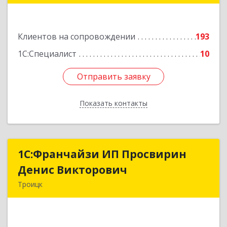
Подробнее
Клиентов на сопровождении
193
1С:Специалист
10
Отправить заявку
Отправить заявку
Показать контакты
Назад
1C:Франчайзи ИП Просвирин
1C:Франчайзи ИП Просвирин
Денис Викторович
Денис Викторович
Троицк
108842, Москва г, вн.тер.г. городской округ
Троицк, Троицк г, Городская ул, дом № 14,
кв.158