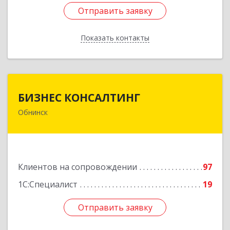
Отправить заявку
Отправить заявку
Показать контакты
Назад
БИЗНЕС КОНСАЛТИНГ
БИЗНЕС КОНСАЛТИНГ
Обнинск
249032, Калужская обл, Обнинск г, Курчатова ул,
дом № 27/2, пом.281
Подробнее
Клиентов на сопровождении
97
1С:Специалист
19
Отправить заявку
Отправить заявку