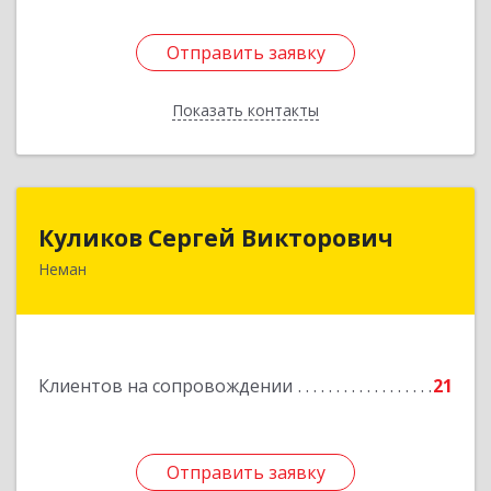
Отправить заявку
Отправить заявку
Показать контакты
Назад
Куликов Сергей Викторович
Куликов Сергей Викторович
Неман
238710, Калининградская обл, Неман г,
Красноармейская ул, дом № 8, кв.60
Подробнее
Клиентов на сопровождении
21
Отправить заявку
Отправить заявку