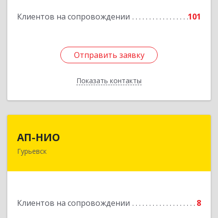
Подробнее
Клиентов на сопровождении
101
Отправить заявку
Отправить заявку
Показать контакты
Назад
АП-НИО
АП-НИО
Гурьевск
238300 Калининградская обл, Гурьевск г,
Советская ул, дом № 22, кв. № 26
Подробнее
Клиентов на сопровождении
8