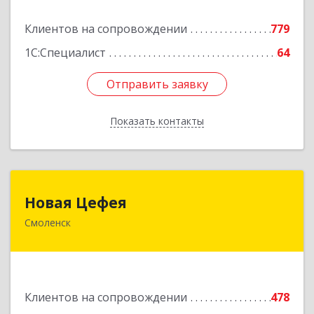
Подробнее
Клиентов на сопровождении
779
1С:Специалист
64
Отправить заявку
Отправить заявку
Показать контакты
Назад
Новая Цефея
Новая Цефея
Смоленск
214018, Смоленская обл, Смоленск г, Раевского
ул, дом № 10
Подробнее
Клиентов на сопровождении
478