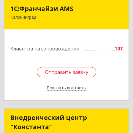
1С:Франчайзи AMS
1С:Франчайзи AMS
Калининград
238325, Калининградская обл, Гурьевский р-н,
Луговое п, Центральная ул, дом № 17
Подробнее
Клиентов на сопровождении
107
Отправить заявку
Отправить заявку
Показать контакты
Назад
Внедренческий центр
Внедренческий центр
"Константа"
"Константа"