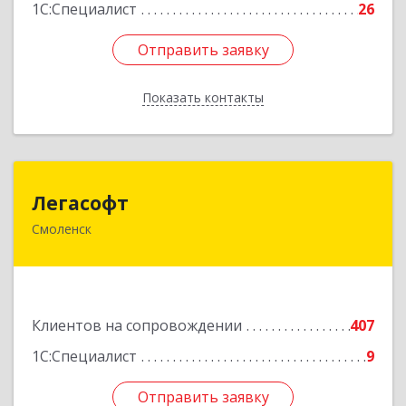
1С:Специалист
26
Отправить заявку
Отправить заявку
Показать контакты
Назад
Легасофт
Легасофт
Смоленск
214018, Смоленская обл, Смоленск г, Ново-
Рославльская ул, дом № 13
Подробнее
Клиентов на сопровождении
407
1С:Специалист
9
Отправить заявку
Отправить заявку