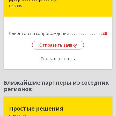
Слоним
231800, РБ, Гродненская область, г. Слоним, ул.
Брестская, д.40, ком.59
Подробнее
Клиентов на сопровождении
28
Отправить заявку
Отправить заявку
Показать контакты
Назад
Ближайшие партнеры из соседних
регионов
Простые решения
Простые решения
Смоленск