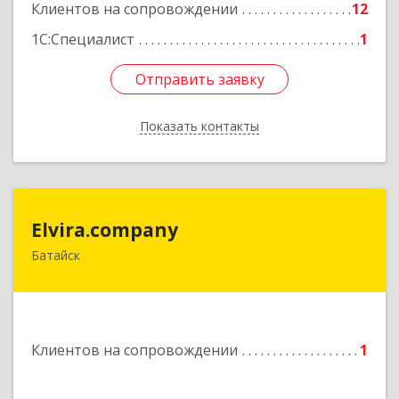
Клиентов на сопровождении
12
1С:Специалист
1
Отправить заявку
Отправить заявку
Показать контакты
Назад
Elvira.company
Elvira.company
Батайск
Подробнее
Клиентов на сопровождении
1