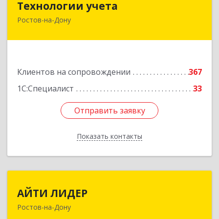
Технологии учета
Ростов-на-Дону
344064, Ростовская обл, Ростов-на-Дону г,
Вавилова ул, дом № 68, оф.309
Подробнее
Клиентов на сопровождении
367
1С:Специалист
33
Отправить заявку
Отправить заявку
Показать контакты
Назад
АЙТИ ЛИДЕР
АЙТИ ЛИДЕР
Ростов-на-Дону
344065, Ростовская обл, Ростов-на-Дону г,