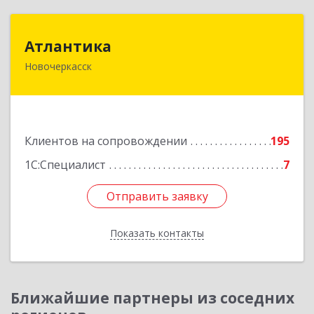
Атлантика
Атлантика
Новочеркасск
346428, Ростовская обл, Новочеркасск г,
Кривопустенко пер, домовладение № 4А, пом.1
Подробнее
Клиентов на сопровождении
195
1С:Специалист
7
Отправить заявку
Отправить заявку
Показать контакты
Назад
Ближайшие партнеры из соседних