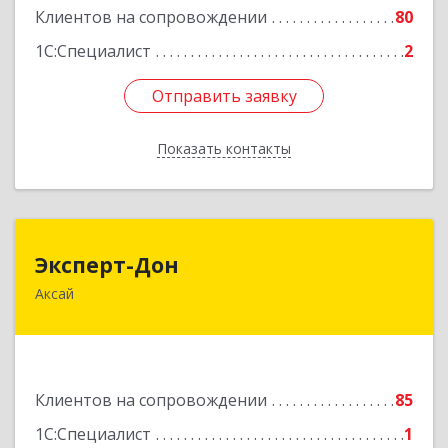
Клиентов на сопровождении
80
Подробнее
1С:Специалист
2
Отправить заявку
Отправить заявку
Показать контакты
Назад
Эксперт-Дон
Эксперт-Дон
Аксай
346720, Ростовская обл, Аксай г, Буденного ул,
дом № 136, оф.16-17
Подробнее
Клиентов на сопровождении
85
1С:Специалист
1