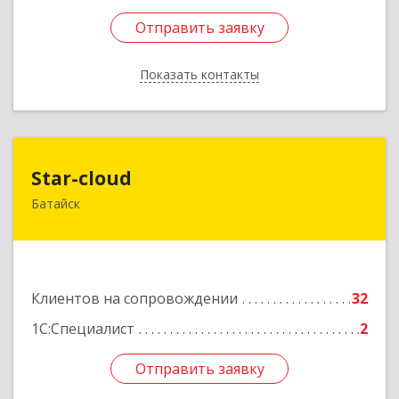
Отправить заявку
Отправить заявку
Показать контакты
Назад
Star-cloud
Star-cloud
Батайск
346880, Ростовская обл, Батайск г, Фермерская
ул, дом № 16, оф.8
Подробнее
Клиентов на сопровождении
32
1С:Специалист
2
Отправить заявку
Отправить заявку