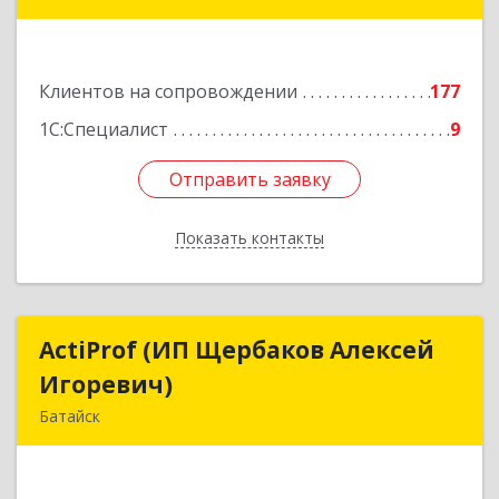
Беломорский пер, дом № 98, оф.206
Подробнее
Клиентов на сопровождении
177
1С:Специалист
9
Отправить заявку
Отправить заявку
Показать контакты
Назад
ActiProf (ИП Щербаков Алексей
ActiProf (ИП Щербаков Алексей
Игоревич)
Игоревич)
Батайск
346885, Ростовская обл, Батайск г, Огородная
ул, дом № 97