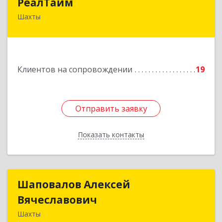
РеалТайм
Шахты
346504, Ростовская обл, Шахты г,
Чернышевского ул, дом № 42
Подробнее
Клиентов на сопровождении
19
Отправить заявку
Отправить заявку
Показать контакты
Назад
Шаповалов Алексей
Шаповалов Алексей
Вячеславович
Вячеславович
Шахты