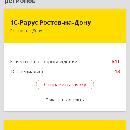
регионов
1С-Рарус Ростов-на-Дону
1С-Рарус Ростов-на-Дону
Ростов-на-Дону
344002, Ростовская обл, г.о. город Ростов-на-
Дону, Ростов-на-Дону г, Газетный пер, дом №
47Б
Подробнее
Клиентов на сопровождении
511
1С:Специалист
13
Отправить заявку
Отправить заявку
Показать контакты
Назад
Технологии учета