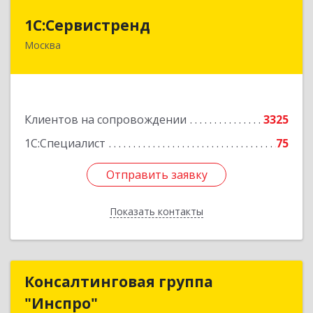
1С:Сервистренд
1С:Сервистренд
Москва
107023, Москва г, Семёновский пер, дом № 15,
этаж 6, пом.I, ком.4
Подробнее
Клиентов на сопровождении
3325
1С:Специалист
75
Отправить заявку
Отправить заявку
Показать контакты
Назад
Консалтинговая группа
Консалтинговая группа
"Инспро"
"Инспро"