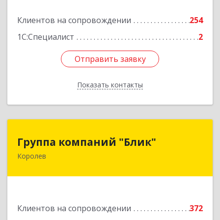
Подробнее
Клиентов на сопровождении
254
1С:Специалист
2
Отправить заявку
Отправить заявку
Показать контакты
Назад
Группа компаний "Блик"
Группа компаний "Блик"
Королев
141077, Московская обл, Королев г,
Октябрьский б-р, дом № 14
Подробнее
Клиентов на сопровождении
372