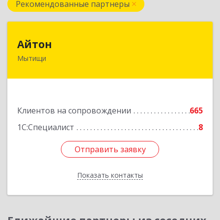
Рекомендованные партнеры
Айтон
Айтон
Мытищи
141006, Московская обл, Мытищи г,
Олимпийский пр-кт, строение 10, пом.1А,8
Подробнее
Клиентов на сопровождении
665
1С:Специалист
8
Отправить заявку
Отправить заявку
Показать контакты
Назад