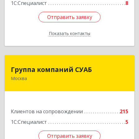
1С:Специалист
8
Отправить заявку
Отправить заявку
Показать контакты
Назад
Группа компаний СУАБ
Группа компаний СУАБ
Москва
105082, Москва г, Почтовая Б. ул, дом 36, стр.9,
оф.238
Подробнее
Клиентов на сопровождении
215
1С:Специалист
5
Отправить заявку
Отправить заявку