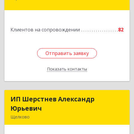
Юбилейный мкр, Пушкинская ул, дом № 13,
кв.115
Подробнее
Клиентов на сопровождении
82
Отправить заявку
Отправить заявку
Показать контакты
Назад
ИП Шерстнев Александр
ИП Шерстнев Александр
Юрьевич
Юрьевич
Щелково
141180, Московская обл, Щелковский р-н,
Загорянский дп, Кирова ул, дом № 28