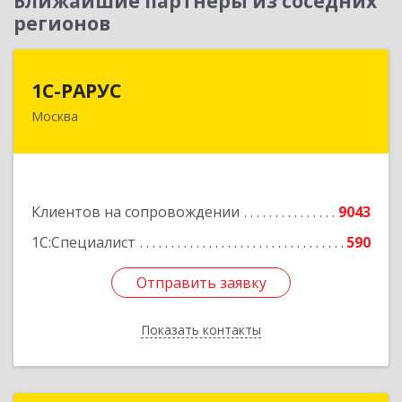
Ближайшие партнеры из соседних
регионов
1С-РАРУС
1С-РАРУС
Москва
127434, Москва г, Дмитровское ш, дом № 9Б
Подробнее
Клиентов на сопровождении
9043
1С:Специалист
590
Отправить заявку
Отправить заявку
Показать контакты
Назад