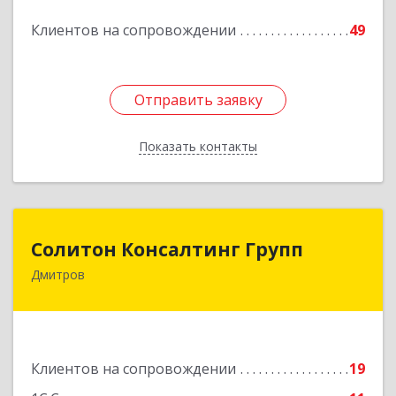
Клиентов на сопровождении
49
Подробнее
Отправить заявку
Отправить заявку
Показать контакты
Назад
Солитон Консалтинг Групп
Солитон Консалтинг Групп
Дмитров
141804, Московская обл, г.о. Дмитровский,
Дмитров г, Чекистская ул, дом № 8, кв.186
Подробнее
Клиентов на сопровождении
19