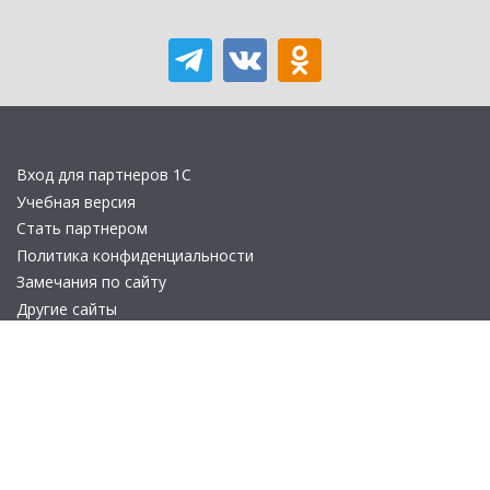
Вход для партнеров 1С
Учебная версия
Стать партнером
Политика конфиденциальности
Замечания по сайту
Другие сайты
Телефон:
+7 (495) 737-92-57
Email:
site_v8@1c.ru
Отдел продаж:
г. Москва
,
улица Селезнёвская, дом 21