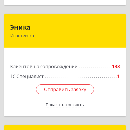
Эника
Эника
Ивантеевка
141280, Московская обл, г.о. Пушкинский,
Ивантеевка г, Заводская ул, дом № 12, кв.1
Подробнее
Клиентов на сопровождении
133
1С:Специалист
1
Отправить заявку
Отправить заявку
Показать контакты
Назад