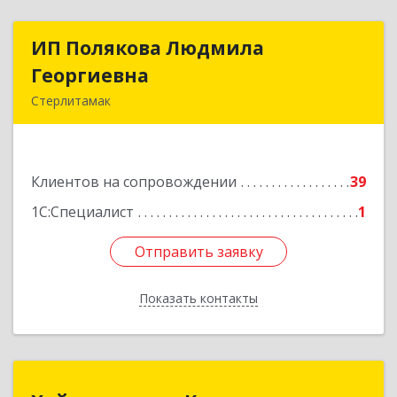
ИП Полякова Людмила
ИП Полякова Людмила
Георгиевна
Георгиевна
Стерлитамак
453120, Башкортостан Респ, Стерлитамак г,
Имая Насыри ул, дом № 1, кв.74
Клиентов на сопровождении
39
Подробнее
1С:Специалист
1
Отправить заявку
Отправить заявку
Показать контакты
Назад
Хайруллины и К