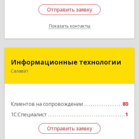
Отправить заявку
Отправить заявку
Показать контакты
Назад
Информационные технологии
Информационные технологии
Салават
453259, Башкортостан Респ, Салават г,
Северная ул, дом № 15, оф.108
Подробнее
Клиентов на сопровождении
80
1С:Специалист
1
Отправить заявку
Отправить заявку