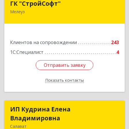
ГК "СтройСофт"
Мелеуз
453852, Башкортостан Респ, Мелеуз г, Ленина
ул, дом № 160а, кв.4
Подробнее
Клиентов на сопровождении
243
1С:Специалист
4
Отправить заявку
Отправить заявку
Показать контакты
Назад
ИП Кудрина Елена
ИП Кудрина Елена
Владимировна
Владимировна
Салават