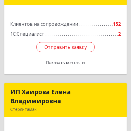
453265, Башкортостан Респ, Салават г,
Бекетова ул, дом № 10, кв.87
Клиентов на сопровождении
152
Подробнее
1С:Специалист
2
Отправить заявку
Отправить заявку
Показать контакты
Назад
ИП Хаирова Елена
ИП Хаирова Елена
Владимировна
Владимировна
Стерлитамак
Подробнее