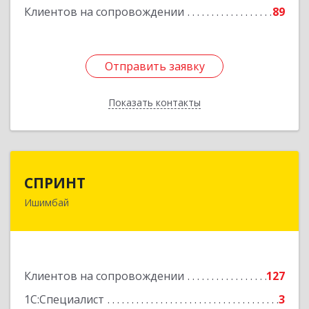
Клиентов на сопровождении
89
Отправить заявку
Отправить заявку
Показать контакты
Назад
СПРИНТ
СПРИНТ
Ишимбай
453201, Башкортостан Респ, Ишимбайский р-н,
Ишимбай г, Якупа Кулмыя ул, дом № 25
Подробнее
Клиентов на сопровождении
127
1С:Специалист
3