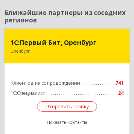
Ближайшие партнеры из соседних
регионов
1С:Первый Бит, Оренбург
1С:Первый Бит, Оренбург
Оренбург
460044, Оренбургская обл, Оренбург, Березка
ул, дом № 2/5, пом.4
Подробнее
Клиентов на сопровождении
741
1С:Специалист
24
Отправить заявку
Отправить заявку
Показать контакты
Назад