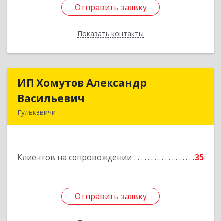
Отправить заявку
Отправить заявку
Показать контакты
Назад
ИП Хомутов Александр
ИП Хомутов Александр
Васильевич
Васильевич
Гулькевичи
352190, Краснодарский край, Гулькевичи г, 50
лет ВЛКСМ ул, дом № 21, кв.2
Клиентов на сопровождении
35
Подробнее
Отправить заявку
Отправить заявку