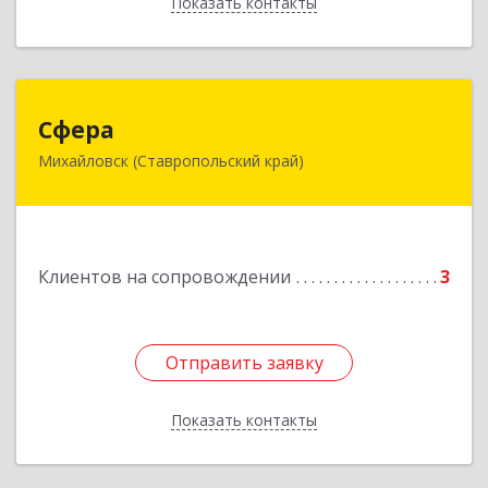
Показать контакты
Назад
Сфера
Сфера
Михайловск (Ставропольский край)
356240, Ставропольский край, Шпаковский р-
н, Михайловск г, Ленина ул, дом № 156/2,
пом.111
Подробнее
Клиентов на сопровождении
3
Отправить заявку
Отправить заявку
Показать контакты
Назад