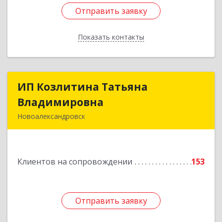
Отправить заявку
Отправить заявку
Показать контакты
Назад
ИП Козлитина Татьяна
ИП Козлитина Татьяна
Владимировна
Владимировна
Новоалександровск
356000, Ставропольский край,
Новоалександровск г, Гайдара пер, дом № 25
Клиентов на сопровождении
153
Подробнее
Отправить заявку
Отправить заявку