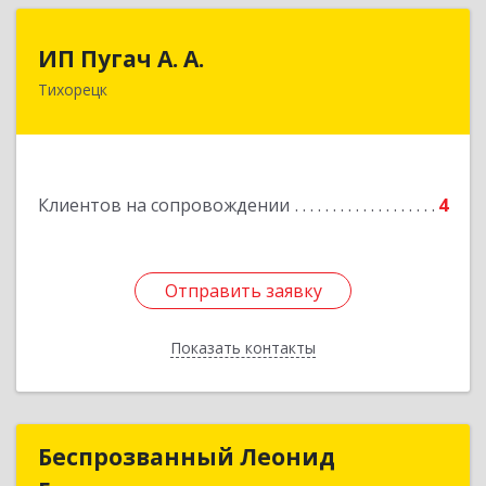
ИП Пугач А. А.
ИП Пугач А. А.
Тихорецк
352114, Краснодарский край, Тихорецкий р-н,
Еремизино-Борисовская ст, Школьная ул, дом
№ 97
Подробнее
Клиентов на сопровождении
4
Отправить заявку
Отправить заявку
Показать контакты
Назад
Беспрозванный Леонид
Беспрозванный Леонид