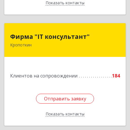
Показать контакты
Назад
Фирма "IT консультант"
Фирма "IT консультант"
Кропоткин
352389, Краснодарский край, Кавказский р-н,
Кропоткин г, Пушкина ул, дом № 294, оф.2,3
Подробнее
Клиентов на сопровождении
184
Отправить заявку
Отправить заявку
Показать контакты
Назад