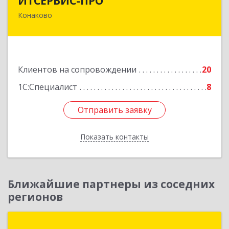
ИТСЕРВИС-ПРО
Конаково
171252, Тверская обл, Конаковский р-н,
Конаково г, Учебная ул, дом № 17, оф.35
Подробнее
Клиентов на сопровождении
20
1С:Специалист
8
Отправить заявку
Отправить заявку
Показать контакты
Назад
Ближайшие партнеры из соседних
регионов
Визард