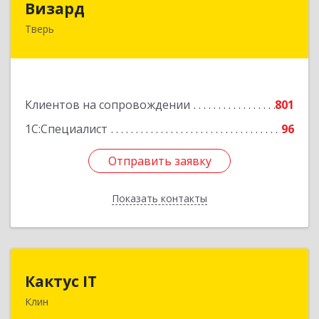
Визард
Тверь
170006, Тверская обл, Тверь г, Учительская ул,
дом № 59, оф.110
Подробнее
Клиентов на сопровождении
801
1С:Специалист
96
Отправить заявку
Отправить заявку
Показать контакты
Назад
Кактус IT
Кактус IT
Клин
141607, Московская обл, г.о.Клин, Клин г,