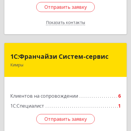
Отправить заявку
Отправить заявку
Показать контакты
Назад
1С:Франчайзи Систем-сервис
1С:Франчайзи Систем-сервис
Кимры
171506, Тверская обл, Кимры г, Карла
Либкнехта ул, дом № 25
Подробнее
Клиентов на сопровождении
6
1С:Специалист
1
Отправить заявку
Отправить заявку