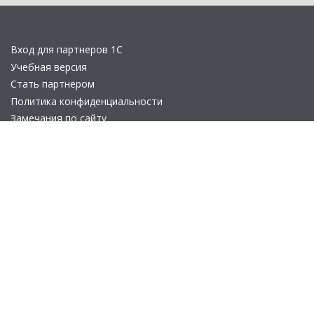
Вход для партнеров 1С
Учебная версия
Стать партнером
Политика конфиденциальности
Замечания по сайту
Другие сайты
Телефон:
+7 (495) 737-92-57
Email:
site_v8@1c.ru
Отдел продаж:
г. Москва
,
улица Селезнёвская, дом 21
© 2026 АО «Группа 1С» (правопреемник «1С»). Все права на сайт
защищены