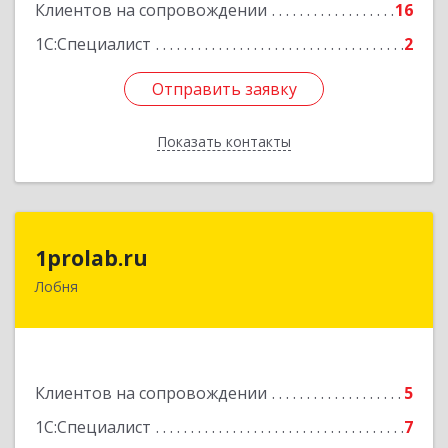
Клиентов на сопровождении
16
1С:Специалист
2
Отправить заявку
Отправить заявку
Показать контакты
Назад
1prolab.ru
1prolab.ru
Лобня
141865, Московская обл, Дмитровский р-н,
Некрасовский рп, Школьная ул, дом № 1-65
Подробнее
Клиентов на сопровождении
5
1С:Специалист
7