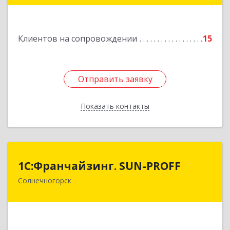
Подробнее
Клиентов на сопровождении
15
Отправить заявку
Отправить заявку
Показать контакты
Назад
1С:Франчайзинг. SUN-PROFF
1С:Франчайзинг. SUN-PROFF
Солнечногорск
141503, Московская обл, Солнечногорский р-н,
Солнечногорск г, Тамойкина ул, дом № 2, оф.26
Подробнее