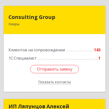
Consulting Group
Consulting Group
Кимры
171507, Тверская обл, Кимры г, Малая Садовая
ул, дом № 46
Подробнее
Клиентов на сопровождении
143
1С:Специалист
1
Отправить заявку
Отправить заявку
Показать контакты
Назад
ИП Ляпунцов Алексей
ИП Ляпунцов Алексей