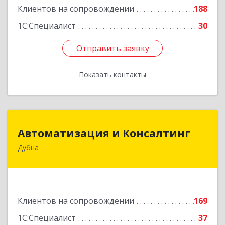
Клиентов на сопровождении
188
1С:Специалист
30
Отправить заявку
Отправить заявку
Показать контакты
Назад
Автоматизация и Консалтинг
Автоматизация и Консалтинг
Дубна
141983, Московская обл, г.о.Дубна, Дубна г,
Программистов ул, дом № 4, строение 4, оф.306
Подробнее
Клиентов на сопровождении
169
1С:Специалист
37