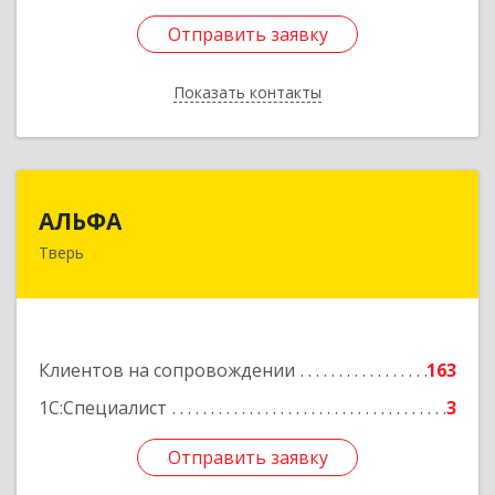
Отправить заявку
Отправить заявку
Показать контакты
Назад
АЛЬФА
АЛЬФА
Тверь
170002, Тверская обл, Тверь г, Чайковского пр-
кт, дом № 19а, оф.400
Подробнее
Клиентов на сопровождении
163
1С:Специалист
3
Отправить заявку
Отправить заявку