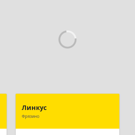
с
Линкус
Линкус
Фрязино
,
141191, Московская обл, Фрязино г,
3
Ленина ул, дом № 37, кв.24