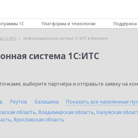
ограммы 1С
Платформа и технологии
Поддержка 
а 1С:ИТС
Информационная система 1С:ИТС в Фрязино
онная система 1С:ИТС
очками, выберите партнёра и отправьте заявку на ко
д
Реутов
Балашиха
Показать все населенные
пу
овская область
,
Владимирская область
,
Калужская облас
ласть
,
Ярославская область