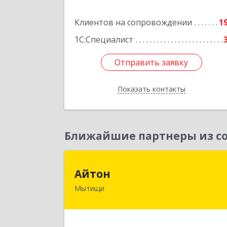
Подробне
Клиентов на сопровождении
1
1С:Специалист
Отправить заявку
Отправить заявку
Показать контакты
Назад
Ближайшие партнеры из со
Айто
Айтон
Мытищи
141006, Московская обл, Мытищи г
Олимпийский пр-кт, строение 10
пом.1А,