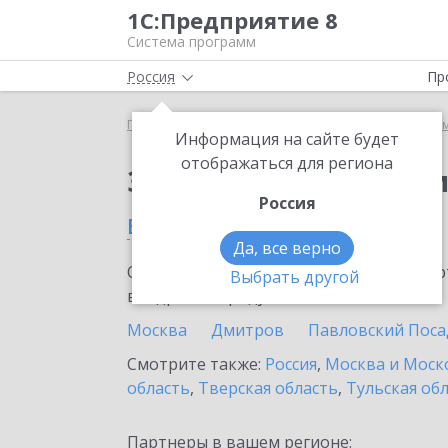
1С:Предприятие 8
Система программ
Россия
Пр
Главная
Сервисы ИТС
Информационная систем
Информация на сайте будет
отображаться для региона
Заказать Информаци
Россия
в Фрязино
Да, все верно
Ознакомьтесь с информационными карт
Выбрать другой
внедрение продукта.
Москва
Дмитров
Павловский Поса
Смотрите также:
Россия
,
Москва и Моск
область
,
Тверская область
,
Тульская об
Партнеры в вашем регионе: