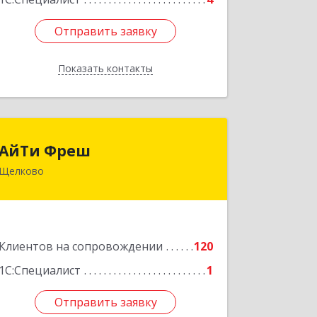
Отправить заявку
Отправить заявку
Показать контакты
Назад
АйТи Фреш
АйТи Фреш
Щелково
141100, Московская обл, Щелково г,
Городской округ Щелково, Ленина
пл, дом № 5, ком.308
Подробнее
Клиентов на сопровождении
120
1С:Специалист
1
Отправить заявку
Отправить заявку