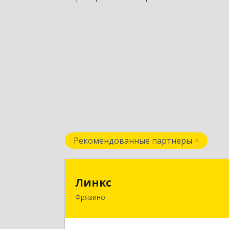
Рекомендованные партнеры
Линк
Линкс
Фрязино
141190, Московская обл, Фрязино г
Заводской проезд, дом № 3, кв.13