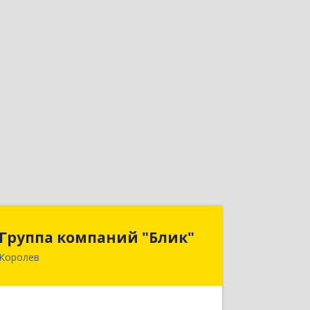
Группа компаний "Блик"
Группа компаний "Блик"
Королев
141077, Московская обл, Королев г,
Октябрьский б-р, дом № 14