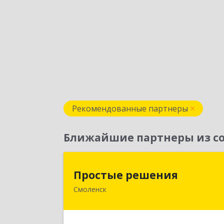
Рекомендованные партнеры
Ближайшие партнеры из со
Простые решени
Простые решения
Смоленск
214015, Смоленская обл, Смоленск г
Большая Краснофлотская ул, дом 
1