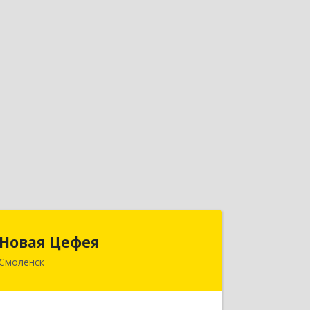
Новая Цефея
Новая Цефея
Смоленск
214018, Смоленская обл, Смоленск г,
Раевского ул, дом № 10