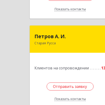
Показать контакты
Назад
Петров А. И
Петров А. И.
Старая Русса
Старая Русса, пер.Волотовский, д.2
Подробне
Клиентов на сопровождении
1
Отправить заявку
Отправить заявку
Показать контакты
Назад