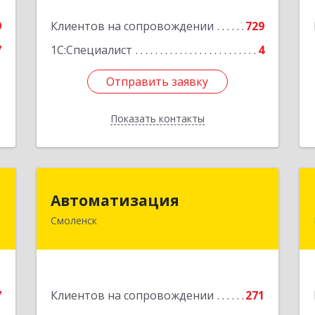
Подробнее
е
9
Клиентов на сопровождении
729
7
1С:Специалист
4
Отправить заявку
Отправить заявку
Показать контакты
Назад
т
Автоматизация
Автоматизация
Смоленск
,
214019, Смоленская обл, Смоленск г,
3
Марии Октябрьской ул, дом № 16,
оф.107
е
Подробнее
7
Клиентов на сопровождении
271