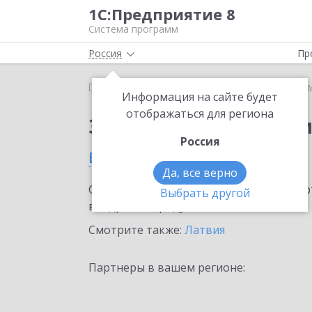
1С:Предприятие 8
Система программ
Россия
Пр
Главная
Сервисы ИТС
Информационная систем
Информация на сайте будет
отображаться для региона
Заказать Информаци
Россия
в Даугавпилсе
Да, все верно
Ознакомьтесь с информационными карт
Выбрать другой
внедрение продукта.
Смотрите также:
Латвия
Партнеры в вашем регионе: