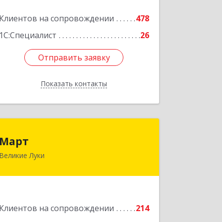
Подробнее
Клиентов на сопровождении
478
1С:Специалист
26
Отправить заявку
Отправить заявку
Показать контакты
Назад
Март
Март
Великие Луки
182113, Псковская обл, Великие Луки
г, Ботвина ул, дом № 17 А, пом.1003
Подробнее
Клиентов на сопровождении
214