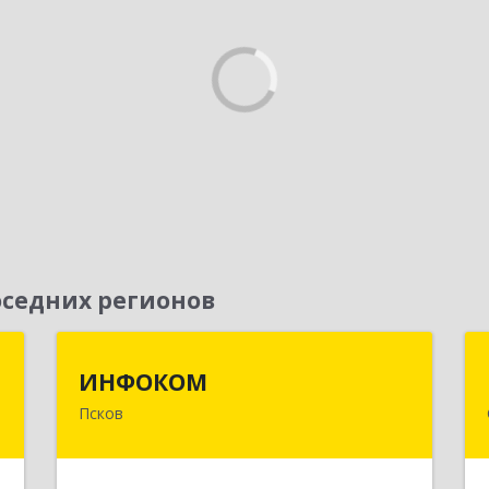
седних регионов
я
ИНФОКОМ
ИНФОКОМ
Псков
,
180000, Псковская обл, Псков г,
№
Советская ул, дом № 42г
7