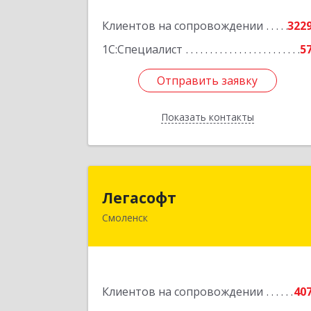
Подробне
Клиентов на сопровождении
322
1С:Специалист
5
Отправить заявку
Отправить заявку
Показать контакты
Назад
Легасоф
Легасофт
Смоленск
214018, Смоленская обл, Смоленск г
Ново-Рославльская ул, дом № 1
Подробне
Клиентов на сопровождении
40