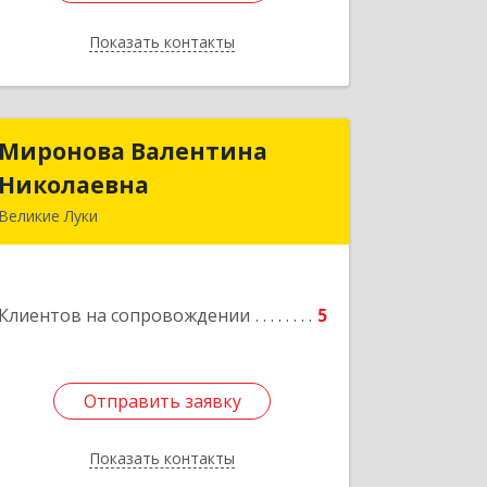
Показать контакты
Назад
Миронова Валентина
Миронова Валентина
Николаевна
Николаевна
Великие Луки
Подробнее
Клиентов на сопровождении
5
Отправить заявку
Отправить заявку
Показать контакты
Назад