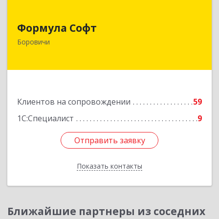
Формула Софт
Формула Софт
174411, Новгородская обл, Боровичский р-н,
Боровичи
Боровичи г, Международная ул, дом № 6
Подробнее
Клиентов на сопровождении
59
1С:Специалист
9
Отправить заявку
Отправить заявку
Показать контакты
Назад
Ближайшие партнеры из соседних