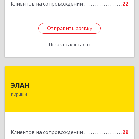
Клиентов на сопровождении
22
Отправить заявку
Отправить заявку
Показать контакты
Назад
ЭЛАН
ЭЛАН
187110, Ленинградская обл, Кириши г, Ленина
Кириши
пр-кт, дом № 45, оф.4-9
Подробнее
Клиентов на сопровождении
29