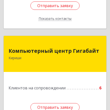
Отправить заявку
Отправить заявку
Показать контакты
Назад
Компьютерный центр Гигабайт
Компьютерный центр Гигабайт
187110, Ленинградская обл, Кириши г,
Кириши
Нефтехимиков ул, дом № 31
Подробнее
Клиентов на сопровождении
6
Отправить заявку
Отправить заявку