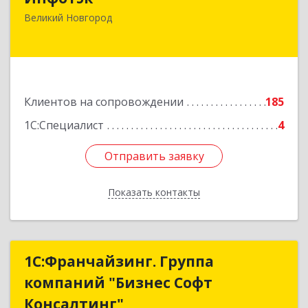
173003, Новгородская обл, Великий Новгород
Великий Новгород
г, Великая ул, дом № 22
Подробнее
Клиентов на сопровождении
185
1С:Специалист
4
Отправить заявку
Отправить заявку
Показать контакты
Назад
1С:Франчайзинг. Группа
1С:Франчайзинг. Группа
компаний "Бизнес Софт
компаний "Бизнес Софт
Консалтинг"
Консалтинг"