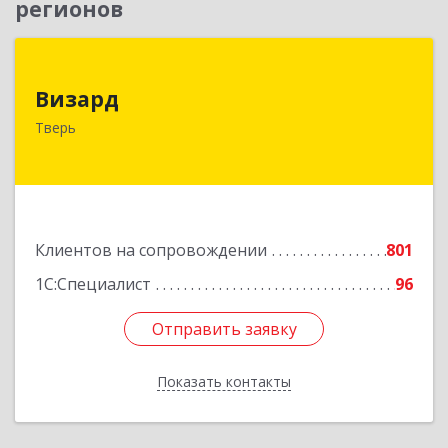
регионов
Визард
Визард
170006, Тверская обл, Тверь г, Учительская ул,
Тверь
дом № 59, оф.110
Подробнее
Клиентов на сопровождении
801
1С:Специалист
96
Отправить заявку
Отправить заявку
Показать контакты
Назад