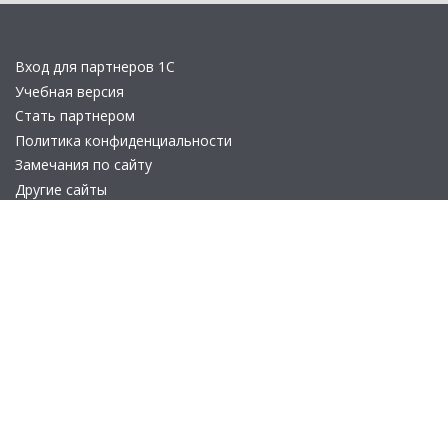
Вход для партнеров 1С
Учебная версия
Стать партнером
Политика конфиденциальности
Замечания по сайту
Другие сайты
Телефон:
+7 (495) 737-92-57
Email:
site_v8@1c.ru
Отдел продаж:
г. Москва
,
улица Селезнёвская, дом 21
© 2026 АО «Группа 1С» (правопреемник «1С»). Все права на сайт
защищены