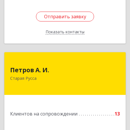
Отправить заявку
Отправить заявку
Показать контакты
Назад
Петров А. И.
Петров А. И.
Старая Русса, пер.Волотовский, д.23
Старая Русса
Подробнее
Клиентов на сопровождении
13