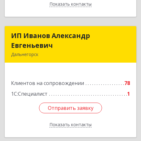
Показать контакты
Назад
ИП Иванов Александр
ИП Иванов Александр
Евгеньевич
Евгеньевич
Дальнегорск
692446, Приморский край, Дальнегорск г,
Инженерная ул, дом № 28, кв.1
Клиентов на сопровождении
78
Подробнее
1С:Специалист
1
Отправить заявку
Отправить заявку
Показать контакты
Назад