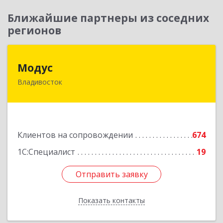
Ближайшие партнеры из соседних
регионов
Модус
Модус
Владивосток
690091, Приморский край, Владивосток г, ул.
Фадеева, д. 10
Подробнее
Клиентов на сопровождении
674
1С:Специалист
19
Отправить заявку
Отправить заявку
Показать контакты
Назад