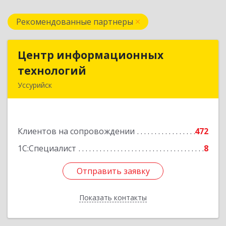
Рекомендованные партнеры
Центр информационных
Центр информационных
технологий
технологий
Уссурийск
692512, Приморский край, Уссурийск г,
Пушкина ул, дом № 1, пом.2
Клиентов на сопровождении
472
Подробнее
1С:Специалист
8
Отправить заявку
Отправить заявку
Показать контакты
Назад