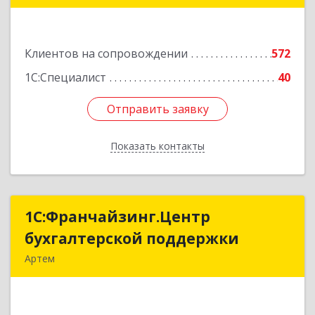
Подробнее
Клиентов на сопровождении
572
1С:Специалист
40
Отправить заявку
Отправить заявку
Показать контакты
Назад
1С:Франчайзинг.Центр
1С:Франчайзинг.Центр
бухгалтерской поддержки
бухгалтерской поддержки
Артем
692760, Приморский край, Артем г, Фрунзе ул,
дом № 54А, каб.21