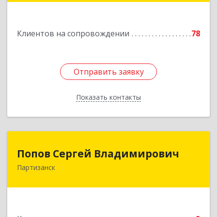
Подробнее
Клиентов на сопровождении
78
Отправить заявку
Отправить заявку
Показать контакты
Назад
Попов Сергей Владимирович
Попов Сергей Владимирович
Партизанск
692922, Приморский край, г. Находка, ул.
Пограничная, 30-18
Подробнее