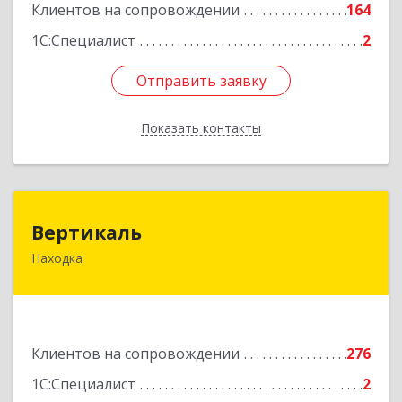
Клиентов на сопровождении
164
Подробнее
1С:Специалист
2
Отправить заявку
Отправить заявку
Показать контакты
Назад
Вертикаль
Вертикаль
Находка
692928, Приморский край, Находка г,
Постышева ул, дом № 27
Подробнее
Клиентов на сопровождении
276
1С:Специалист
2