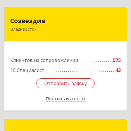
Созвездие
Созвездие
Владивосток
690069, Приморский край, Владивосток г,
Тухачевского ул, дом № 62, кв.94
Подробнее
Клиентов на сопровождении
575
1С:Специалист
43
Отправить заявку
Отправить заявку
Показать контакты
Назад
Медиана