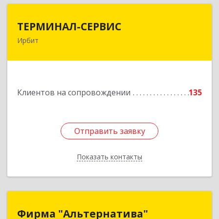
ТЕРМИНАЛ-СЕРВИС
ТЕРМИНАЛ-СЕРВИС
Ирбит
623850, Свердловская обл, Ирбит г,
Пролетарская ул, дом № 7
Подробнее
Клиентов на сопровождении
135
Отправить заявку
Отправить заявку
Показать контакты
Назад
Фирма "Альтернатива"
Фирма "Альтернатива"