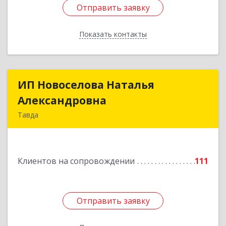
Отправить заявку
Отправить заявку
Показать контакты
Назад
ИП Новоселова Наталья
ИП Новоселова Наталья
Александровна
Александровна
Тавда
623950, Свердловская обл, Тавда г, 9 Мая ул,
дом № 4
Клиентов на сопровождении
111
Подробнее
Отправить заявку
Отправить заявку