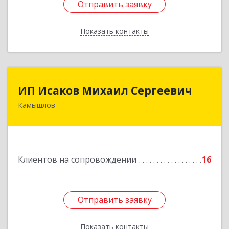
Отправить заявку
Отправить заявку
Показать контакты
Назад
ИП Исаков Михаил Сергеевич
ИП Исаков Михаил Сергеевич
Камышлов
624860, Свердловская обл, Камышлов г, Ленина
ул, дом № 20
Подробнее
Клиентов на сопровождении
16
Отправить заявку
Отправить заявку
Показать контакты
Назад