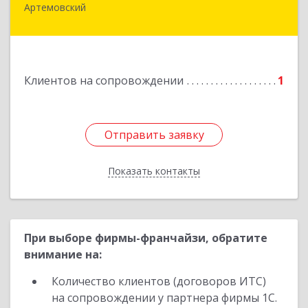
Артемовский
623780, Свердловская обл, Артемовский г,
Добролюбова ул, дом № 25
Подробнее
Клиентов на сопровождении
1
Отправить заявку
Отправить заявку
Показать контакты
Назад
При выборе фирмы-франчайзи, обратите
внимание на:
Количество клиентов (договоров ИТС)
на сопровождении у партнера фирмы 1С.