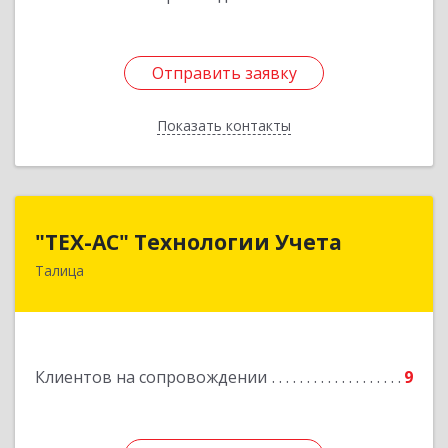
Отправить заявку
Отправить заявку
Показать контакты
Назад
"ТЕХ-АС" Технологии Учета
"ТЕХ-АС" Технологии Учета
Талица
623640, Свердловская обл, Талицкий р-н,
Талица г, Ленина ул, дом № 73, пом.9
Подробнее
Клиентов на сопровождении
9