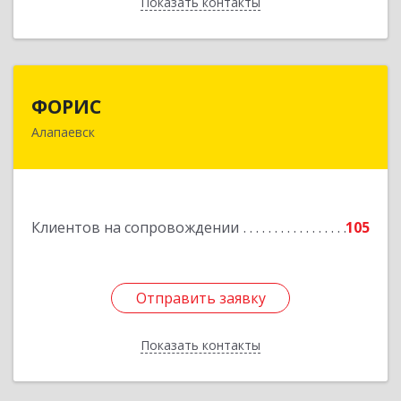
Показать контакты
Назад
ФОРИС
ФОРИС
Алапаевск
624601, Свердловская обл, Алапаевск г, Ленина
ул, дом № 9
Подробнее
Клиентов на сопровождении
105
Отправить заявку
Отправить заявку
Показать контакты
Назад