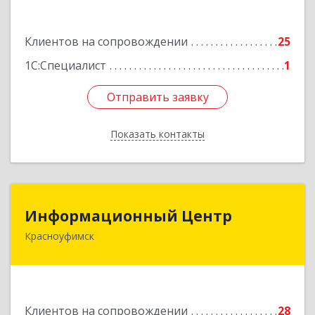
Подробнее
Клиентов на сопровождении
25
1С:Специалист
1
Отправить заявку
Отправить заявку
Показать контакты
Назад
Информационный Центр
Информационный Центр
Красноуфимск
623300, Свердловская обл, Красноуфимск г,
Мизерова ул, дом № 112А
Подробнее
Клиентов на сопровождении
28