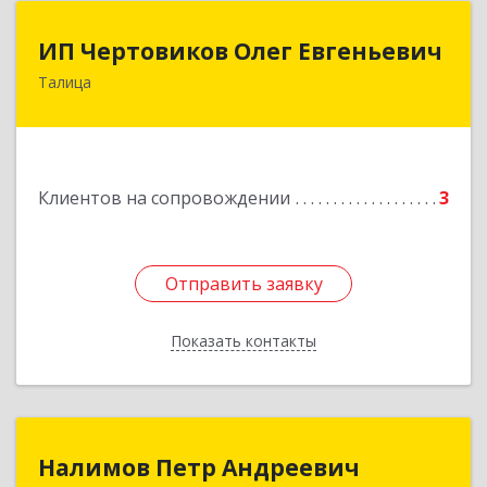
ИП Чертовиков Олег Евгеньевич
ИП Чертовиков Олег Евгеньевич
Талица
623640, Свердловская обл, Талица г, Ленина ул,
дом № 73, кв.31
Подробнее
Клиентов на сопровождении
3
Отправить заявку
Отправить заявку
Показать контакты
Назад
Налимов Петр Андреевич
Налимов Петр Андреевич