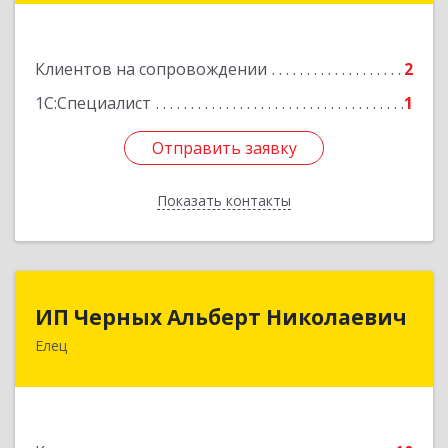
Подробнее
Клиентов на сопровождении
2
1С:Специалист
1
Отправить заявку
Отправить заявку
Показать контакты
Назад
ИП Черных Альберт Николаевич
ИП Черных Альберт Николаевич
Елец
399771, Липецкая обл, Елец г, Н.Гусевой ул, 56А
Подробнее