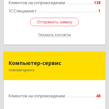
Клиентов на сопровождении
138
1С:Специалист
1
Отправить заявку
Отправить заявку
Показать контакты
Назад
Компьютер-сервис
Компьютер-сервис
Новомичуринск
391160, Рязанская обл, Пронский р-н,
Новомичуринск г, Смирягина пр-кт, дом № 27-
46
Подробнее
Клиентов на сопровождении
48