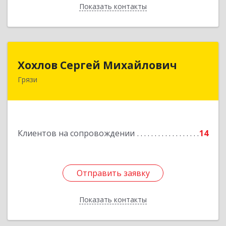
Показать контакты
Назад
Хохлов Сергей Михайлович
Хохлов Сергей Михайлович
Грязи
399059, Россия, Липецкая обл., г.Грязи,
ул.Рублева, д.31
Подробнее
Клиентов на сопровождении
14
Отправить заявку
Отправить заявку
Показать контакты
Назад