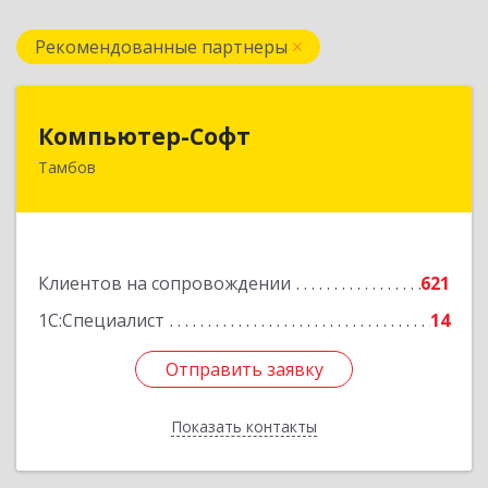
Рекомендованные партнеры
Компьютер-Софт
Компьютер-Софт
Тамбов
392000, Тамбовская обл, Тамбов г, Советская
ул, дом № 191
Подробнее
Клиентов на сопровождении
621
1С:Специалист
14
Отправить заявку
Отправить заявку
Показать контакты
Назад