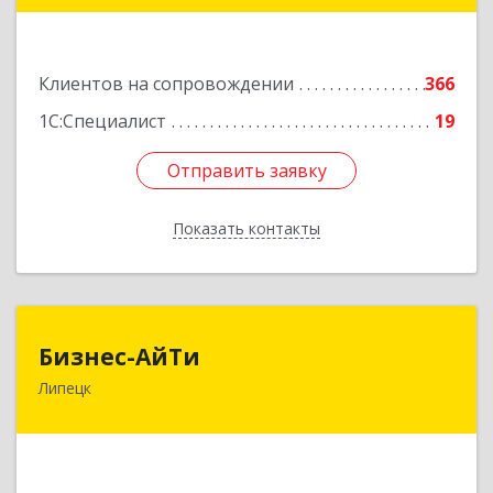
Подробнее
Клиентов на сопровождении
366
1С:Специалист
19
Отправить заявку
Отправить заявку
Показать контакты
Назад
Бизнес-АйТи
Бизнес-АйТи
Липецк
398008, Липецкая обл, Липецк г, 50 лет НЛМК
ул, дом № 11, пом.18
Подробнее