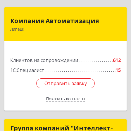
Компания Автоматизация
Компания Автоматизация
Липецк
398001, Липецкая обл, Липецк г, Победы пл,
дом № 8
Подробнее
Клиентов на сопровождении
612
1С:Специалист
15
Отправить заявку
Отправить заявку
Показать контакты
Назад
Группа компаний "Интеллект-
Группа компаний "Интеллект-