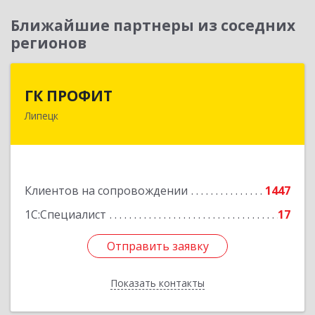
Ближайшие партнеры из соседних
регионов
ГК ПРОФИТ
ГК ПРОФИТ
Липецк
398001, Липецкая обл, Липецк г, Советская ул,
дом № 66Б, пом.8
Подробнее
Клиентов на сопровождении
1447
1С:Специалист
17
Отправить заявку
Отправить заявку
Показать контакты
Назад