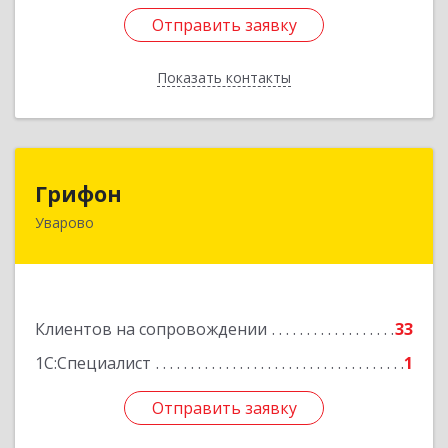
Отправить заявку
Отправить заявку
Показать контакты
Назад
Грифон
Грифон
Уварово
393461, Тамбовская обл, Уварово г, Южная ул,
дом № 40А
Подробнее
Клиентов на сопровождении
33
1С:Специалист
1
Отправить заявку
Отправить заявку