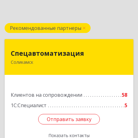
Рекомендованные партнеры
Спецавтоматизация
Спецавтоматизация
Соликамск
618547, Пермский край, Соликамск г,
Транспортная ул, дом № 4
Подробнее
Клиентов на сопровождении
58
1С:Специалист
5
Отправить заявку
Отправить заявку
Показать контакты
Назад