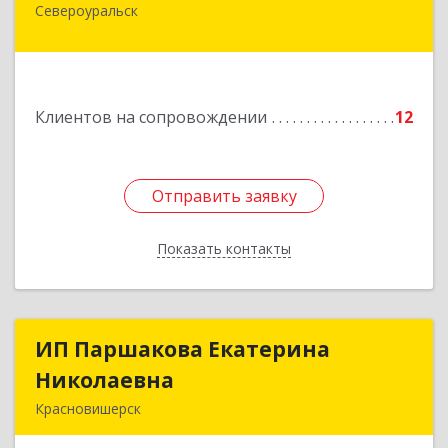
Североуральск
624480, Свердловская обл, Североуральск г,
Ленина ул, дом № 10, кв.оф.1
Подробнее
Клиентов на сопровождении
12
Отправить заявку
Отправить заявку
Показать контакты
Назад
ИП Паршакова Екатерина
ИП Паршакова Екатерина
Николаевна
Николаевна
Красновишерск
618590, Пермский край, Красновишерск г,