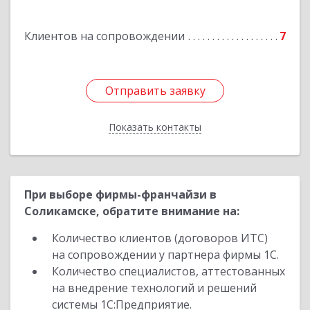
Карла Маркса ул, дом № 27, кв.8
Клиентов на сопровождении
7
Подробнее
Отправить заявку
Отправить заявку
Показать контакты
Назад
При выборе фирмы-франчайзи в
Соликамске, обратите внимание на:
Количество клиентов (договоров ИТС)
на сопровождении у партнера фирмы 1С.
Количество специалистов, аттестованных
на внедрение технологий и решений
системы 1С:Предприятие.