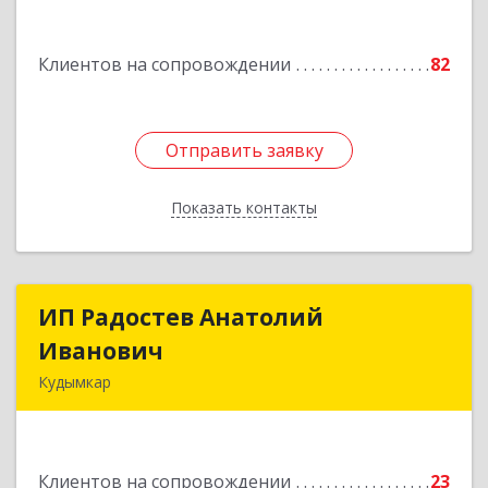
оф.3
Подробнее
Клиентов на сопровождении
82
Отправить заявку
Отправить заявку
Показать контакты
Назад
ИП Радостев Анатолий
ИП Радостев Анатолий
Иванович
Иванович
Кудымкар
619000, Пермский край, Кудымкар г, Герцена
ул, дом № 52
Клиентов на сопровождении
23
Подробнее