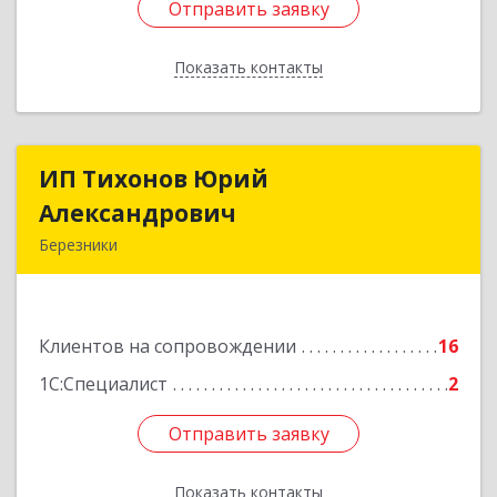
Отправить заявку
Отправить заявку
Показать контакты
Назад
ИП Тихонов Юрий
ИП Тихонов Юрий
Александрович
Александрович
Березники
618400, Пермский край, Березники г, Карла
Маркса ул, дом № 48, оф.431
Клиентов на сопровождении
16
Подробнее
1С:Специалист
2
Отправить заявку
Отправить заявку
Показать контакты
Назад