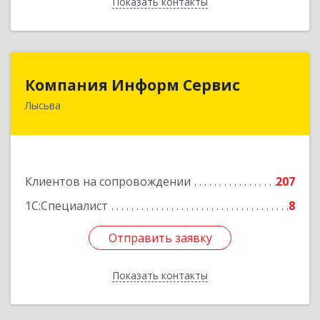
Показать контакты
Назад
Компания Информ Сервис
Компания Информ Сервис
Лысьва
618909, Пермский край, Лысьва г, Металлистов
ул, дом № 3, оф.535
Подробнее
Клиентов на сопровождении
207
1С:Специалист
8
Отправить заявку
Отправить заявку
Показать контакты
Назад