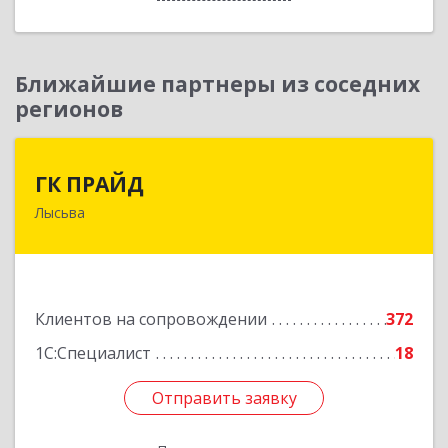
Ближайшие партнеры из соседних
регионов
ГК ПРАЙД
ГК ПРАЙД
Лысьва
618909, Пермский край, Лысьва г, Репина ул,
дом № 41
Подробнее
Клиентов на сопровождении
372
1С:Специалист
18
Отправить заявку
Отправить заявку