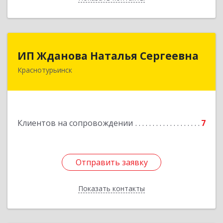
ИП Жданова Наталья Сергеевна
ИП Жданова Наталья Сергеевна
Краснотурьинск
Подробнее
Клиентов на сопровождении
7
Отправить заявку
Отправить заявку
Показать контакты
Назад