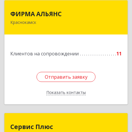
ФИРМА АЛЬЯНС
ФИРМА АЛЬЯНС
Краснокамск
Подробнее
Клиентов на сопровождении
11
Отправить заявку
Отправить заявку
Показать контакты
Назад
Сервис Плюс
Сервис Плюс