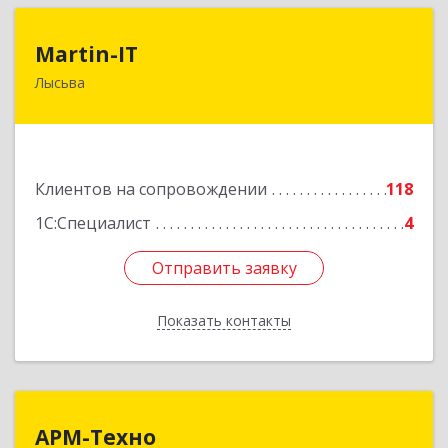
Martin-IT
Martin-IT
Лысьва
618900, Пермский край, Лысьва г, Смышляева
ул, дом № 36, этаж 3, оф.7
Подробнее
Клиентов на сопровождении
118
1С:Специалист
4
Отправить заявку
Отправить заявку
Показать контакты
Назад
АРМ-Техно
АРМ-Техно