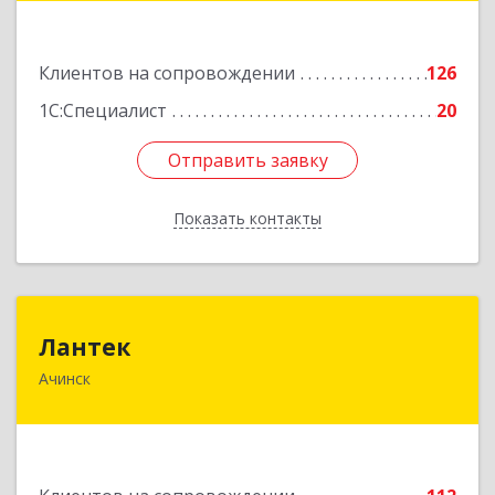
Подробнее
Клиентов на сопровождении
126
1С:Специалист
20
Отправить заявку
Отправить заявку
Показать контакты
Назад
Лантек
Лантек
Ачинск
662153, Красноярский край, Ачинск г,
Декабристов ул, дом № 58
Подробнее