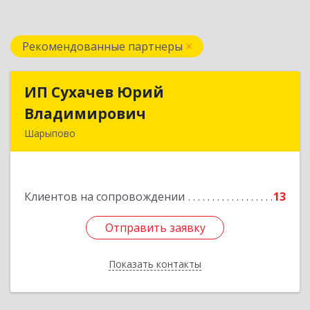
Рекомендованные партнеры
ИП Сухачев Юрий
ИП Сухачев Юрий
Владимирович
Владимирович
Шарыпово
662313, Красноярский край, Шарыпово г,
Пионерный мкр, 27/2, кв.203
Клиентов на сопровождении
13
Подробнее
Отправить заявку
Отправить заявку
Показать контакты
Назад