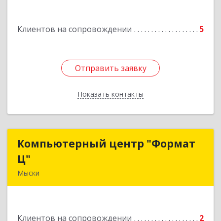
Подробнее
Клиентов на сопровождении
5
Отправить заявку
Отправить заявку
Показать контакты
Назад
Компьютерный центр "Формат
Компьютерный центр "Формат
Ц"
Ц"
Мыски
652840, Кемеровская обл, Мыски г, Вахрушева
ул, д. 7, кв. 48
Клиентов на сопровождении
2
Подробнее