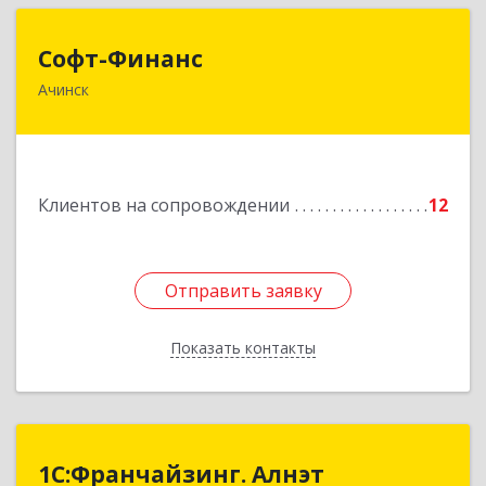
Софт-Финанс
Софт-Финанс
Ачинск
662150, Красноярский край, Ачинск г, 1-й мкр,
дом № 55А, корпус 2
Подробнее
Клиентов на сопровождении
12
Отправить заявку
Отправить заявку
Показать контакты
Назад
1С:Франчайзинг. Алнэт
1С:Франчайзинг. Алнэт