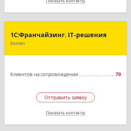
Показать контакты
Назад
1С:Франчайзинг. IT-решения
1С:Франчайзинг. IT-решения
Белово
652600, Кемеровская обл, Белово г,
Железнодорожный пер, дом № 27
Подробнее
Клиентов на сопровождении
70
Отправить заявку
Отправить заявку
Показать контакты
Назад