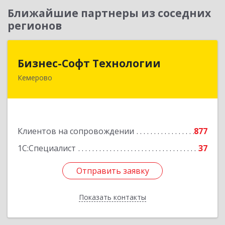
Ближайшие партнеры из соседних
регионов
Бизнес-Софт Технологии
Бизнес-Софт Технологии
Кемерово
650992, Кемеровская область - Кузбасс обл,
Кемерово г, Советский пр-кт, дом № 2/8, оф.401
Подробнее
Клиентов на сопровождении
877
1С:Специалист
37
Отправить заявку
Отправить заявку
Показать контакты
Назад