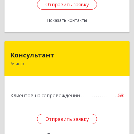
Отправить заявку
Отправить заявку
Показать контакты
Назад
Консультант
Консультант
Ачинск
662159, Красноярский край, Ачинск г, Юго-
Восточный район, дом № 21А
Подробнее
Клиентов на сопровождении
53
Отправить заявку
Отправить заявку