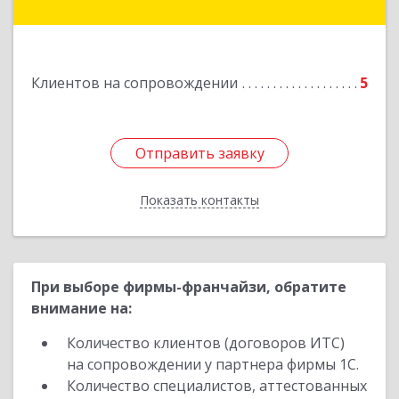
Ишимбай г, Ленина пр-кт, дом № 29, кв.29
Подробнее
Клиентов на сопровождении
5
Отправить заявку
Отправить заявку
Показать контакты
Назад
При выборе фирмы-франчайзи, обратите
внимание на:
Количество клиентов (договоров ИТС)
на сопровождении у партнера фирмы 1С.
Количество специалистов, аттестованных