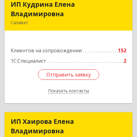
ИП Кудрина Елена
ИП Кудрина Елена
Владимировна
Владимировна
Салават
453265, Башкортостан Респ, Салават г,
Бекетова ул, дом № 10, кв.87
Клиентов на сопровождении
152
Подробнее
1С:Специалист
2
Отправить заявку
Отправить заявку
Показать контакты
Назад
ИП Хаирова Елена
ИП Хаирова Елена
Владимировна
Владимировна