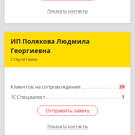
Показать контакты
Назад
ИП Полякова Людмила
ИП Полякова Людмила
Георгиевна
Георгиевна
Стерлитамак
453120, Башкортостан Респ, Стерлитамак г,
Имая Насыри ул, дом № 1, кв.74
Клиентов на сопровождении
39
Подробнее
1С:Специалист
1
Отправить заявку
Отправить заявку
Показать контакты
Назад