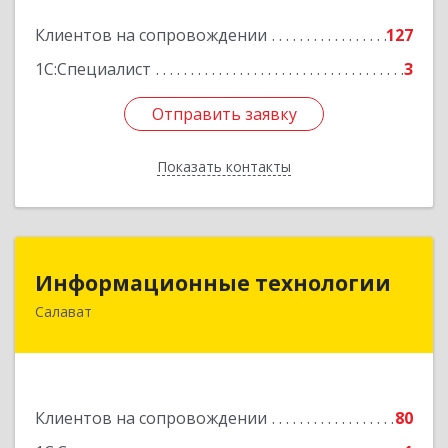
Подробнее
Клиентов на сопровождении
127
1С:Специалист
3
Отправить заявку
Отправить заявку
Показать контакты
Назад
Информационные технологии
Информационные технологии
Салават
453259, Башкортостан Респ, Салават г,
Северная ул, дом № 15, оф.108
Подробнее
Клиентов на сопровождении
80