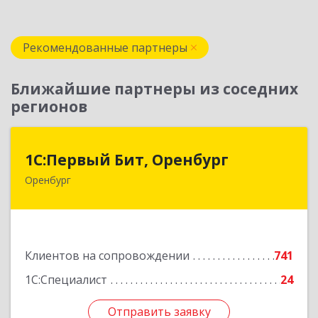
Рекомендованные партнеры
Ближайшие партнеры из соседних
регионов
1С:Первый Бит, Оренбург
1С:Первый Бит, Оренбург
Оренбург
460044, Оренбургская обл, Оренбург, Березка
ул, дом № 2/5, пом.4
Подробнее
Клиентов на сопровождении
741
1С:Специалист
24
Отправить заявку
Отправить заявку