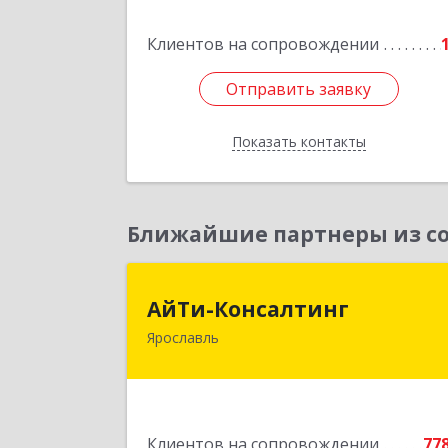
Гагарина ул, дом № 12
Клиентов на сопровождении
Подробне
Отправить заявку
Отправить заявку
Показать контакты
Назад
Ближайшие партнеры из со
АйТи-Консалтин
АйТи-Консалтинг
Ярославль
150007, Ярославская обл, Ярославль г
Урочская ул, дом № 19, пом.2
Подробне
Клиентов на сопровождении
77