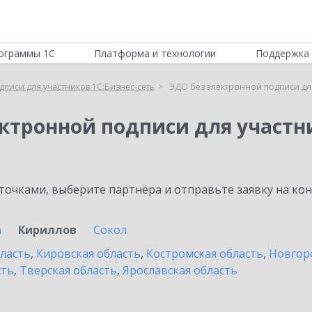
ограммы 1С
Платформа и технологии
Поддержка 
писи для участников 1С:Бизнес-сеть
ЭДО без электронной подписи для
ктронной подписи для участни
очками, выберите партнёра и отправьте заявку на ко
а
Кириллов
Сокол
бласть
,
Кировская область
,
Костромская область
,
Новгор
сть
,
Тверская область
,
Ярославская область