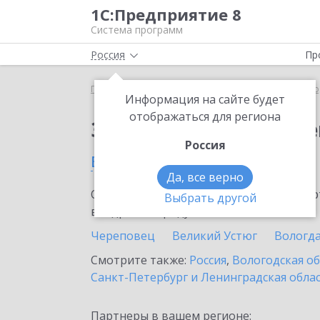
1С:Предприятие 8
Система программ
Россия
Пр
Главная
Сервисы ИТС
ЭДО без электронной под
Информация на сайте будет
отображаться для региона
Заказать ЭДО без эле
Россия
в Кириллове
Да, все верно
Ознакомьтесь с информационными карт
Выбрать другой
внедрение продукта.
Череповец
Великий Устюг
Вологд
Смотрите также:
Россия
,
Вологодская о
Санкт-Петербург и Ленинградская обла
Партнеры в вашем регионе: