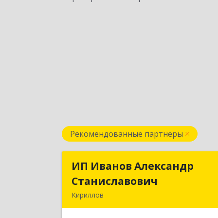
Рекомендованные партнеры
ИП Иванов Александр
ИП Иванов Александ
Станиславович
Станиславови
Кириллов
161100, Вологодская обл
Кирилловский р-н, Кириллов г