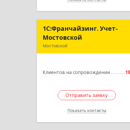
1С:Франчайзинг. Учет-
1С:Франчайзинг. Учет
Мостовской
Мостовско
Мостовской
352570, Краснодарский край
Мостовский р-н, Мостовской пгт
Производственная ул, дом № 58
Клиентов на сопровождении
корпус 
1
Подробне
Отправить заявку
Отправить заявку
Показать контакты
Назад