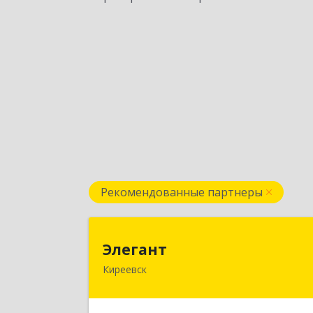
Рекомендованные партнеры
Элеган
Элегант
Киреевск
301262, Тульская обл, Киреевск г
Чехова ул, дом № 