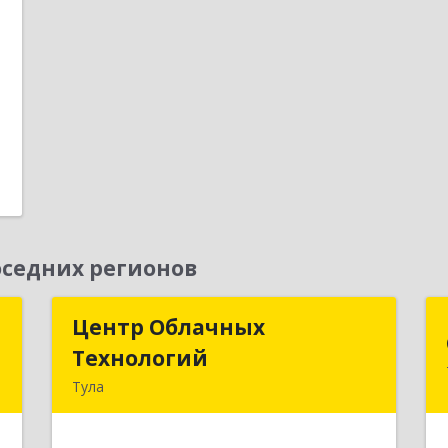
е
1
1
седних регионов
д
Центр Облачных
Центр Облачных
Технологий
Технологий
а
Тула
5
300000, Тульская обл, г.о. город Тула,
Тула г, Жуковского ул, дом № 58,