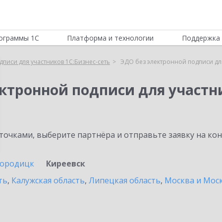
ограммы 1С
Платформа и технологии
Поддержка 
писи для участников 1С:Бизнес-сеть
ЭДО без электронной подписи для
ктронной подписи для участни
очками, выберите партнёра и отправьте заявку на ко
городицк
Киреевск
ть
,
Калужская область
,
Липецкая область
,
Москва и Моск