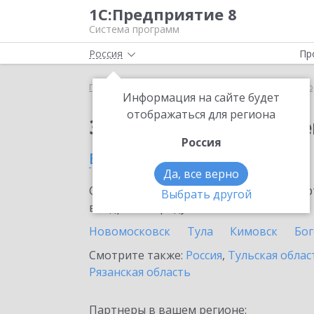
1С:Предприятие 8
Система программ
Россия
Пр
Главная
Сервисы ИТС
ЭДО без электронной под
Информация на сайте будет
отображаться для региона
Заказать ЭДО без эле
Россия
в Киреевске
Да, все верно
Ознакомьтесь с информационными карт
Выбрать другой
внедрение продукта.
Новомосковск
Тула
Кимовск
Бо
Смотрите также:
Россия
,
Тульская облас
Рязанская область
Партнеры в вашем регионе: