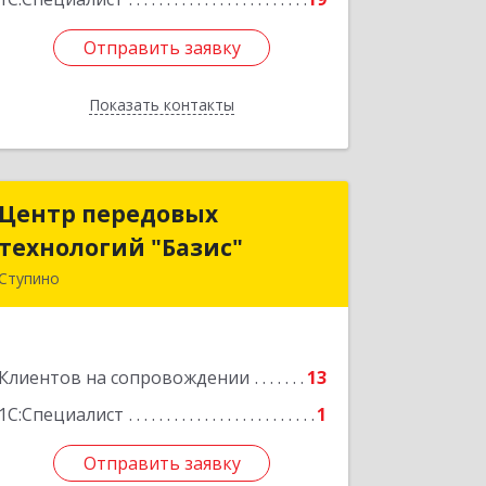
Отправить заявку
Отправить заявку
Показать контакты
Назад
Центр передовых
Центр передовых
технологий "Базис"
технологий "Базис"
Ступино
142800, Московская обл, Ступинский
р-н, Ступино г, Крылова ул, владение
№ 16, корпус 1
Клиентов на сопровождении
13
Подробнее
1С:Специалист
1
Отправить заявку
Отправить заявку