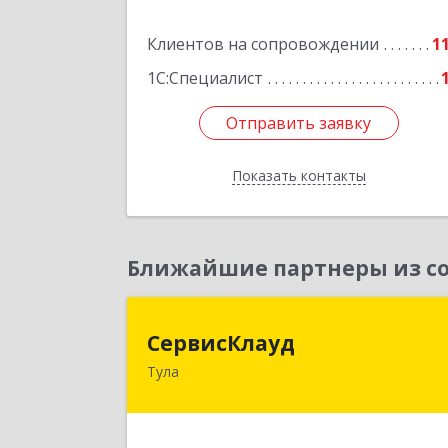
Подробне
Клиентов на сопровождении
1
1С:Специалист
Отправить заявку
Отправить заявку
Показать контакты
Назад
Ближайшие партнеры из со
СервисКлау
СервисКлауд
Тула
300028, Тульская обл, Тула г, Болдин
ул, дом № 98, оф.54