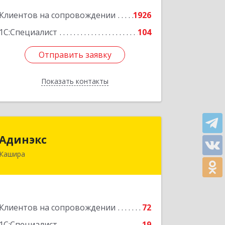
Подробнее
Клиентов на сопровождении
1926
1С:Специалист
104
Отправить заявку
Отправить заявку
Показать контакты
Назад
Адинэкс
Адинэкс
Кашира
142900, Московская обл, г.о. Кашира,
Кашира г, Стрелецкая ул, дом № 70/1
Подробнее
Клиентов на сопровождении
72
1С:Специалист
19