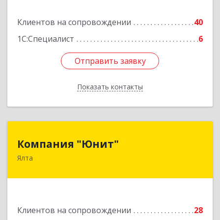
Подробнее
Клиентов на сопровождении
40
1С:Специалист
6
Отправить заявку
Отправить заявку
Показать контакты
Назад
Компания "Юнит"
Компания "Юнит"
Ялта
298600, Крым Респ, Ялта г, Васильева ул, дом №
16, оф.400
Подробнее
Клиентов на сопровождении
28