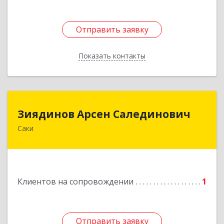
Отправить заявку
Отправить заявку
Показать контакты
Назад
Зиядинов Арсен Салединович
Зиядинов Арсен Салединович
Саки
г.Саки, Интернациональная, 5/2, кв.1
Подробнее
Клиентов на сопровождении
1
Отправить заявку
Отправить заявку