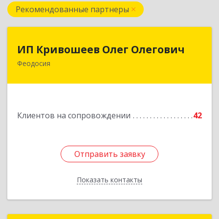
Рекомендованные партнеры
ИП Кривошеев Олег Олегович
ИП Кривошеев Олег Олегович
Феодосия
Подробнее
Клиентов на сопровождении
42
Отправить заявку
Отправить заявку
Показать контакты
Назад