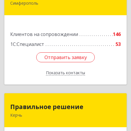
Симферополь
295015, Крым Респ, Симферополь г, Козлова ул,
дом № 27
Подробнее
Клиентов на сопровождении
146
1С:Специалист
53
Отправить заявку
Отправить заявку
Показать контакты
Назад
Правильное решение
Правильное решение
Керчь
298330, Крым Респ, Керчь г, Адмиралтейский
проезд, дом № 1