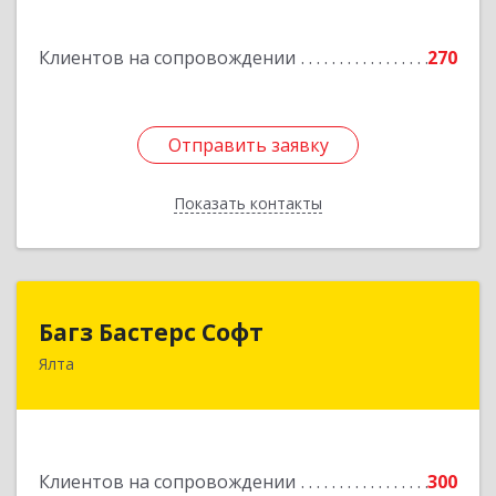
Подробнее
Клиентов на сопровождении
270
Отправить заявку
Отправить заявку
Показать контакты
Назад
Багз Бастерс Софт
Багз Бастерс Софт
Ялта
298603, Крым Респ, Ялта г, Свердлова ул, дом №
34
Подробнее
Клиентов на сопровождении
300