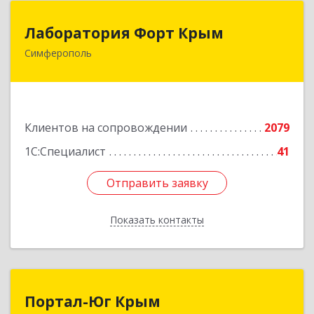
Лаборатория Форт Крым
Лаборатория Форт Крым
Симферополь
295034, Крым Респ, Симферополь г, Киевская
ул, дом № 79, оф.902
Подробнее
Клиентов на сопровождении
2079
1С:Специалист
41
Отправить заявку
Отправить заявку
Показать контакты
Назад
Портал-Юг Крым
Портал-Юг Крым