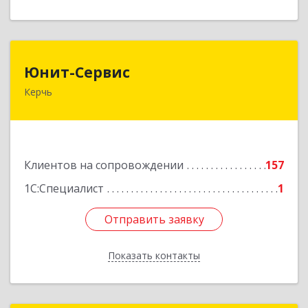
Юнит-Сервис
Юнит-Сервис
Керчь
298300, Крым Респ, Керчь г, Кооперативный
пер, дом № 26
Подробнее
Клиентов на сопровождении
157
1С:Специалист
1
Отправить заявку
Отправить заявку
Показать контакты
Назад