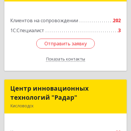
№ 136
Подробнее
Клиентов на сопровождении
202
1С:Специалист
3
Отправить заявку
Отправить заявку
Показать контакты
Назад
Центр инновационных
Центр инновационных
технологий "Радар"
технологий "Радар"
Кисловодск
357000, Ставропольский край, Кисловодск г,
Цандера проезд, дом № 2