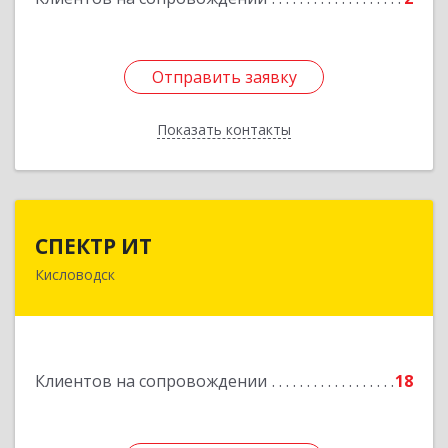
Отправить заявку
Отправить заявку
Показать контакты
Назад
СПЕКТР ИТ
СПЕКТР ИТ
Кисловодск
357736, Ставропольский край, Кисловодск г,
Ставропольская ул, дом № 8
Подробнее
Клиентов на сопровождении
18