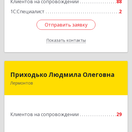
Клиентов на сопровождении
88
Подробнее
1С:Специалист
2
Отправить заявку
Отправить заявку
Показать контакты
Назад
Приходько Людмила Олеговна
Приходько Людмила Олеговна
Лермонтов
357341, Лермонтов г, П.Лумумбы ул, дом №
43/2, кв.44
Подробнее
Клиентов на сопровождении
29