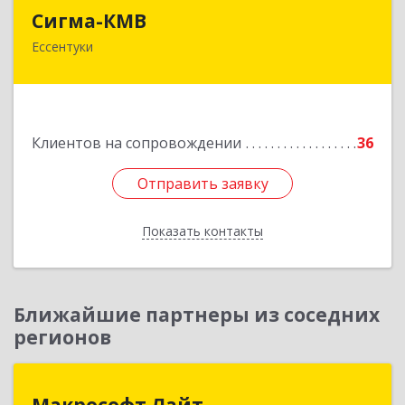
Сигма-КМВ
Сигма-КМВ
Ессентуки
357600, Ставропольский край, Ессентуки г,
Пятигорская ул, дом № 139, оф.211
Подробнее
Клиентов на сопровождении
36
Отправить заявку
Отправить заявку
Показать контакты
Назад
Ближайшие партнеры из соседних
регионов
Макрософт Лайт
Макрософт Лайт