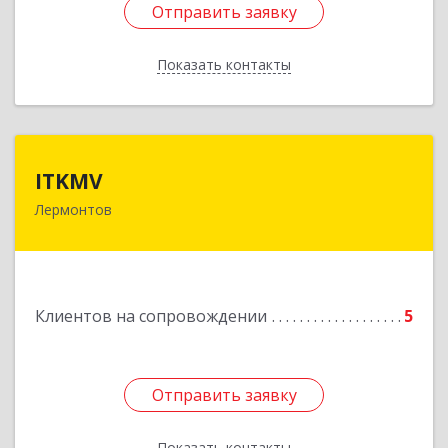
Отправить заявку
Отправить заявку
Показать контакты
Назад
ITKMV
ITKMV
Лермонтов
Подробнее
Клиентов на сопровождении
5
Отправить заявку
Отправить заявку
Показать контакты
Назад