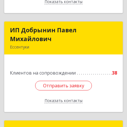
Показать контакты
Назад
ИП Добрынин Павел
ИП Добрынин Павел
Михайлович
Михайлович
Ессентуки
Подробнее
Клиентов на сопровождении
38
Отправить заявку
Отправить заявку
Показать контакты
Назад