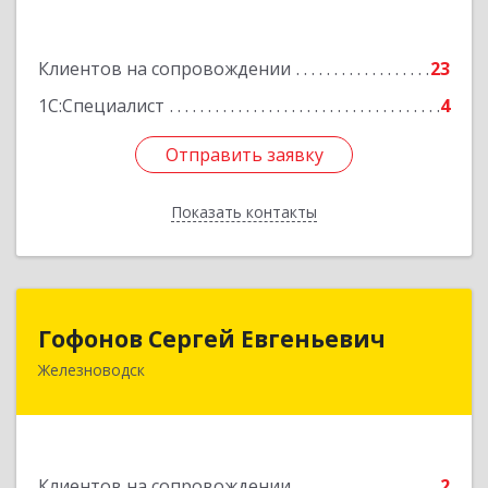
Подробнее
Клиентов на сопровождении
23
1С:Специалист
4
Отправить заявку
Отправить заявку
Показать контакты
Назад
Гофонов Сергей Евгеньевич
Гофонов Сергей Евгеньевич
Железноводск
Подробнее
Клиентов на сопровождении
2