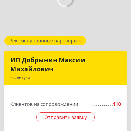
Рекомендованные партнеры
ИП Добрынин Максим
ИП Добрынин Максим
Михайлович
Михайлович
Ессентуки
357601, Ставропольский край, Ессентуки,
Спасателей, дом № 5, кв.43
Клиентов на сопровождении
110
Подробнее
Отправить заявку
Отправить заявку