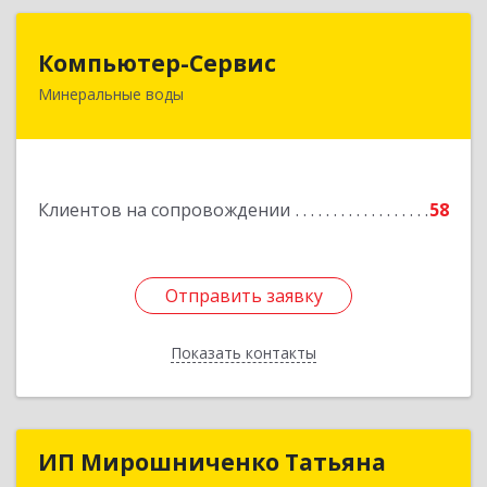
Компьютер-Сервис
Компьютер-Сервис
Минеральные воды
357202, Ставропольский край, Минеральные
Воды г, Гагарина ул, дом № 48
Подробнее
Клиентов на сопровождении
58
Отправить заявку
Отправить заявку
Показать контакты
Назад
ИП Мирошниченко Татьяна
ИП Мирошниченко Татьяна