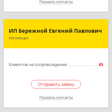
Показать контакты
Назад
ИП Бережной Евгений Павлович
ИП Бережной Евгений Павлович
Кисловодск
357748, Ставропольский край, Кисловодск г,
Главная ул, дом № 30
Подробнее
Клиентов на сопровождении
65
Отправить заявку
Отправить заявку
Показать контакты
Назад