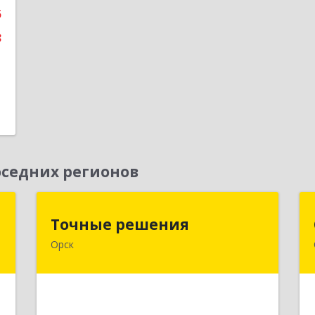
5
3
седних регионов
г
Точные решения
Точные решения
Орск
,
462403, Оренбургская обл, Орск г,
4
Краматорская ул, дом № 2Б, пом.3,
этаж 1, офис 2
е