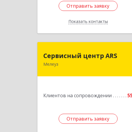
Отправить заявку
Отправить заявку
Показать контакты
Назад
Сервисный центр AR
Сервисный центр ARS
Мелеуз
Подробне
Клиентов на сопровождении
5
Отправить заявку
Отправить заявку