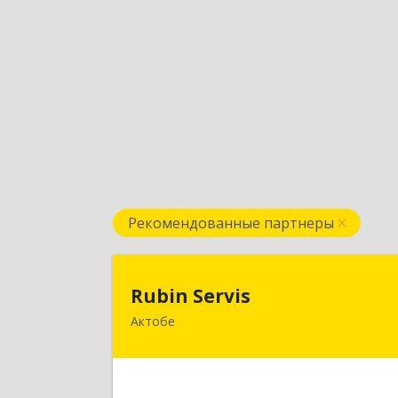
Рекомендованные партнеры
Rubin Servi
Rubin Servis
Актобе
030000, РК, г. Актобе, ул
Холмогорская, д.2
Подробне