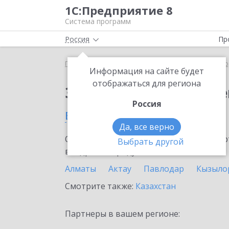
1С:Предприятие 8
Система программ
Россия
Пр
Главная
Сервисы ИТС
ЭДО без электронной под
Информация на сайте будет
отображаться для региона
Заказать ЭДО без эле
Россия
в Актобе
Да, все верно
Ознакомьтесь с информационными карт
Выбрать другой
внедрение продукта.
Алматы
Актау
Павлодар
Кызыло
Смотрите также:
Казахстан
Партнеры в вашем регионе: