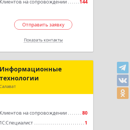
Клиентов на сопровождении
144
Отправить заявку
Отправить заявку
Показать контакты
Назад
Информационные
Информационные
технологии
технологии
Салават
453259, Башкортостан Респ, Салават
г, Северная ул, дом № 15, оф.108
Клиентов на сопровождении
80
Подробнее
1С:Специалист
1