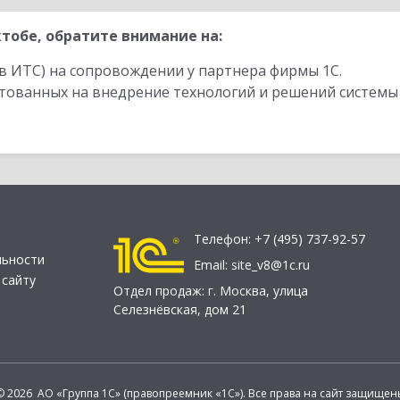
тобе, обратите внимание на:
в ИТС) на сопровождении у партнера фирмы 1С.
стованных на внедрение технологий и решений системы
Телефон:
+7 (495) 737-92-57
льности
Email:
site_v8@1c.ru
 сайту
Отдел продаж:
г. Москва
,
улица
Селезнёвская, дом 21
© 2026 АО «Группа 1С» (правопреемник «1С»). Все права на сайт защищен