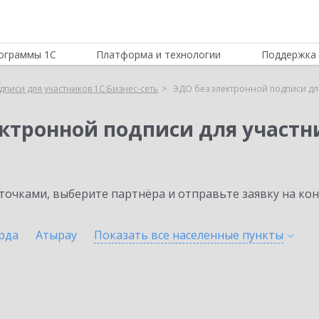
ограммы 1С
Платформа и технологии
Поддержка 
писи для участников 1С:Бизнес-сеть
ЭДО без электронной подписи для
ктронной подписи для участни
очками, выберите партнёра и отправьте заявку на ко
рда
Атырау
Показать все населенные
пункты