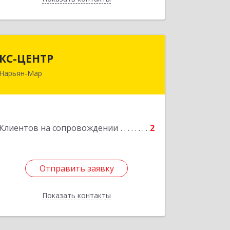
КС-ЦЕНТР
КС-ЦЕНТР
Нарьян-Мар
Подробнее
Клиентов на сопровождении
2
Отправить заявку
Отправить заявку
Показать контакты
Назад