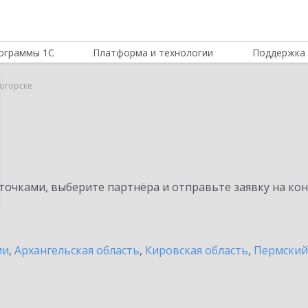
ограммы 1С
Платформа и технологии
Поддержка 
ногорске
очками, выберите партнёра и отправьте заявку на ко
ми
,
Архангельская область
,
Кировская область
,
Пермский