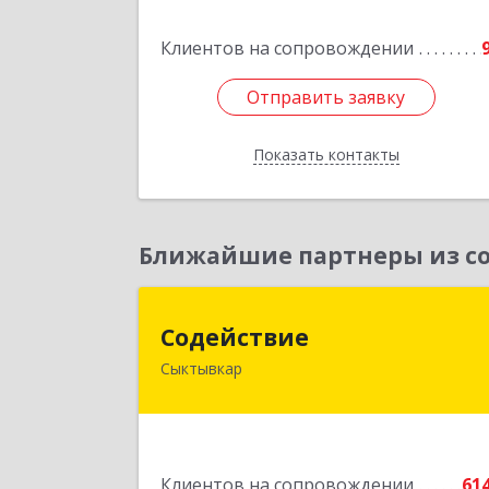
Клиентов на сопровождении
Подробне
Отправить заявку
Отправить заявку
Показать контакты
Назад
Ближайшие партнеры из со
Содействи
Содействие
Сыктывкар
167004, Коми Респ, Сыктывкар г
Первомайская ул, дом № 14
Подробне
Клиентов на сопровождении
61