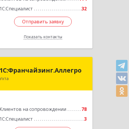
1С:Специалист
32
Отправить заявку
Отправить заявку
Показать контакты
Назад
1С:Франчайзинг.Аллегро
1С:Франчайзинг.Аллегро
Ухта
169304, Коми Респ, Ухта г, Чернова ул,
дом № 33, кв.49
Подробнее
Клиентов на сопровождении
78
1С:Специалист
3