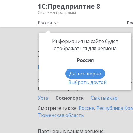
1С:Предприятие 8
Система программ
Россия
Пр
Главная
Сервисы ИТС
Bidzaar
Bidzaar в Сос
Информация на сайте будет
отображаться для региона
Заказать Bidzaar
Россия
в Сосногорске
Да, все верно
Ознакомьтесь с информационными карт
Выбрать другой
внедрение продукта.
Ухта
Сосногорск
Сыктывкар
Смотрите также:
Россия
,
Республика Ко
Тюменская область
Партнеры в вашем регионе: