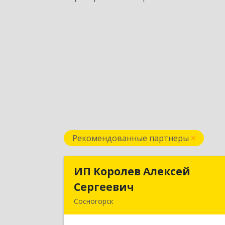
Рекомендованные партнеры
ИП Королев Алексей
ИП Королев Алексе
Сергеевич
Сергееви
Сосногорск
169500, Коми Респ, Сосногорск г
Советская ул, дом № 30, кв.1