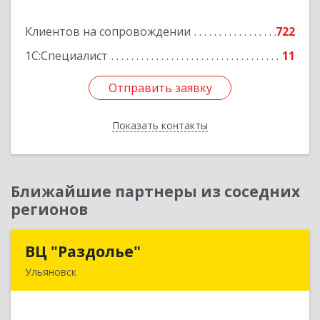
Клиентов на сопровождении
722
Подробнее
1С:Специалист
11
Отправить заявку
Отправить заявку
Показать контакты
Назад
Ближайшие партнеры из соседних
регионов
ВЦ "Раздолье"
ВЦ "Раздолье"
Ульяновск
432001, Ульяновская обл, Ульяновск г, Марата
ул, дом № 13, оф.1