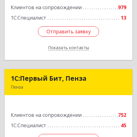
Клиентов на сопровождении
979
Подробнее
1С:Специалист
13
Отправить заявку
Отправить заявку
Показать контакты
Назад
1С:Первый Бит, Пенза
1С:Первый Бит, Пенза
Пенза
440000, Пензенская обл, Пенза г, Московская
ул, дом № 15, пом.1
Клиентов на сопровождении
752
Подробнее
1С:Специалист
45