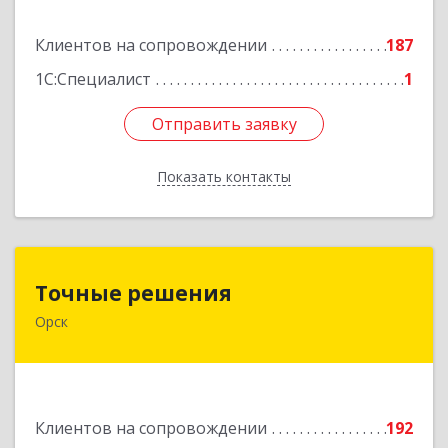
Подробнее
Клиентов на сопровождении
187
1С:Специалист
1
Отправить заявку
Отправить заявку
Показать контакты
Назад
Точные решения
Точные решения
Орск
462403, Оренбургская обл, Орск г,
Краматорская ул, дом № 2Б, пом.3, этаж 1, офис
2
Подробнее
Клиентов на сопровождении
192