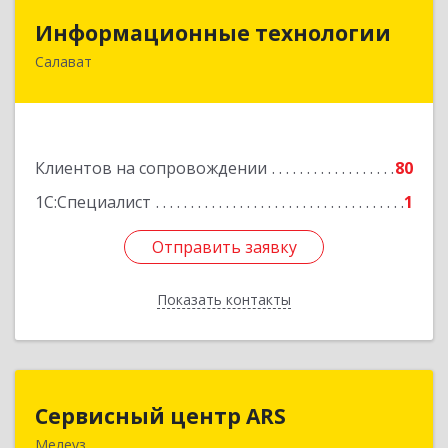
Информационные технологии
Информационные технологии
Салават
453259, Башкортостан Респ, Салават г,
Северная ул, дом № 15, оф.108
Подробнее
Клиентов на сопровождении
80
1С:Специалист
1
Отправить заявку
Отправить заявку
Показать контакты
Назад
Сервисный центр ARS
Сервисный центр ARS
Мелеуз