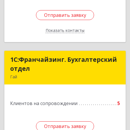
Отправить заявку
Отправить заявку
Показать контакты
Назад
1С:Франчайзинг. Бухгалтерский
1С:Франчайзинг. Бухгалтерский
отдел
отдел
Гай
462635, Оренбургская обл, Гай г, Победы пр-кт,
дом № 1, кв.12
Клиентов на сопровождении
5
Подробнее
Отправить заявку
Отправить заявку