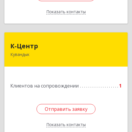
Показать контакты
Назад
К-Центр
К-Центр
Кувандык
462243, Оренбургская обл, Кувандыкский р-н,
Кувандык г, Ленина ул, дом № 20
Подробнее
Клиентов на сопровождении
1
Отправить заявку
Отправить заявку
Показать контакты
Назад