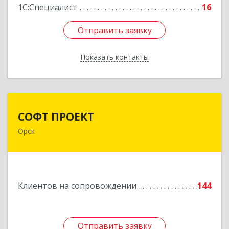
1С:Специалист
16
Отправить заявку
Отправить заявку
Показать контакты
Назад
СОФТ ПРОЕКТ
СОФТ ПРОЕКТ
Орск
462430, Оренбургская обл, Орск г,
Добровольского ул, дом № 23, кв.11
Подробнее
Клиентов на сопровождении
144
Отправить заявку
Отправить заявку