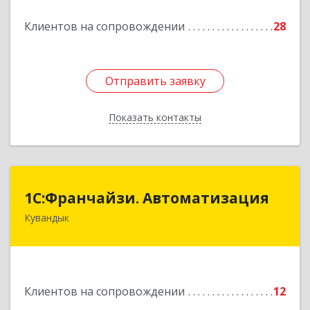
Подробнее
Клиентов на сопровождении
28
Отправить заявку
Отправить заявку
Показать контакты
Назад
1С:Франчайзи. Автоматизация
1С:Франчайзи. Автоматизация
Кувандык
462220, Оренбургская обл, Кувандыкский р-н,
Кувандык г, Советская ул, дом № 10
Подробнее
Клиентов на сопровождении
12