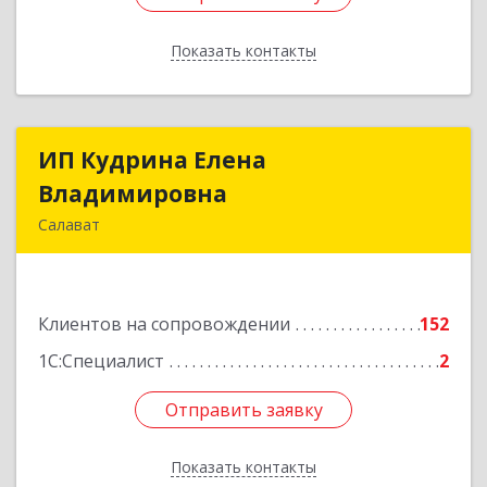
Показать контакты
Назад
ИП Кудрина Елена
ИП Кудрина Елена
Владимировна
Владимировна
Салават
453265, Башкортостан Респ, Салават г,
Бекетова ул, дом № 10, кв.87
Клиентов на сопровождении
152
Подробнее
1С:Специалист
2
Отправить заявку
Отправить заявку
Показать контакты
Назад