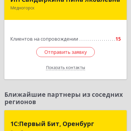
Медногорск
462270, Оренбургская обл, Медногорск г,
Металлургов ул, дом № 19, кв.22
Подробнее
Клиентов на сопровождении
15
Отправить заявку
Отправить заявку
Показать контакты
Назад
Ближайшие партнеры из соседних
регионов
1С:Первый Бит, Оренбург
1С:Первый Бит, Оренбург