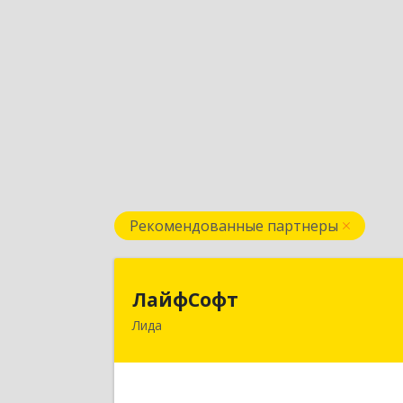
Рекомендованные партнеры
ЛайфСоф
ЛайфСофт
Лида
231300, Республика Беларусь, г.Лида
ул. Варшавская, д.1
Подробне