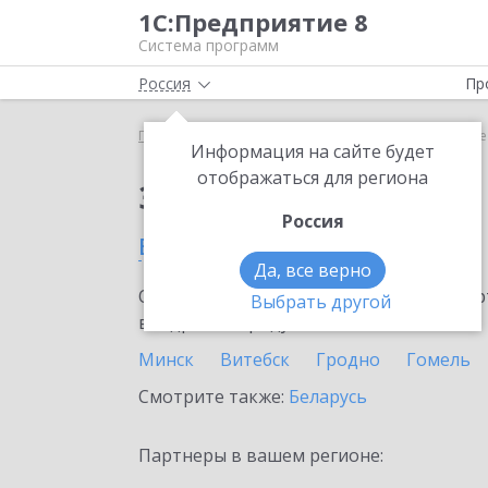
1С:Предприятие 8
Система программ
Россия
Пр
Главная
Сервисы ИТС
Bidzaar
Bidzaar в Лиде
Информация на сайте будет
отображаться для региона
Заказать Bidzaar
Россия
в Лиде
Да, все верно
Ознакомьтесь с информационными карт
Выбрать другой
внедрение продукта.
Минск
Витебск
Гродно
Гомель
Смотрите также:
Беларусь
Партнеры в вашем регионе: