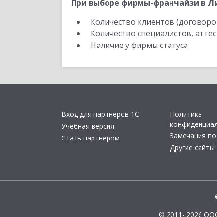
При выборе фирмы-франчайзи в Ли
Количество клиентов (договоро
Количество специалистов, атте
Наличие у фирмы статуса
Вход для партнеров 1С
Политика
конфиденциа
Учебная версия
Замечания по
Стать партнером
Другие сайты
© 2011- 2026 ОО