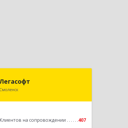
Легасофт
Легасофт
Смоленск
214018, Смоленская обл, Смоленск г,
Ново-Рославльская ул, дом № 13
Подробнее
Клиентов на сопровождении
407