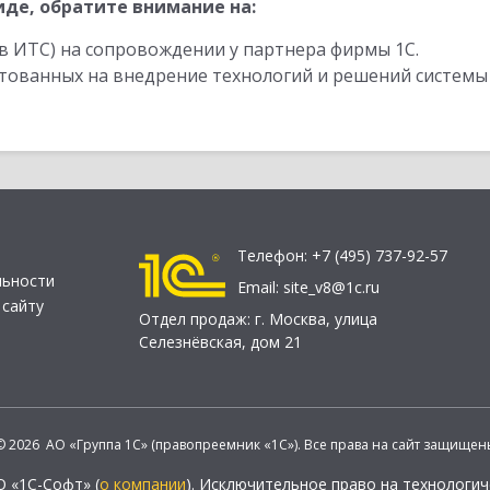
де, обратите внимание на:
в ИТС) на сопровождении у партнера фирмы 1С.
стованных на внедрение технологий и решений системы
Телефон:
+7 (495) 737-92-57
льности
Email:
site_v8@1c.ru
 сайту
Отдел продаж:
г. Москва
,
улица
Селезнёвская, дом 21
© 2026 АО «Группа 1С» (правопреемник «1С»). Все права на сайт защищен
О «1С-Софт» (
о компании
). Исключительное право на технологи