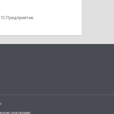
 1С:Предприятие.
ы
ческую платформу