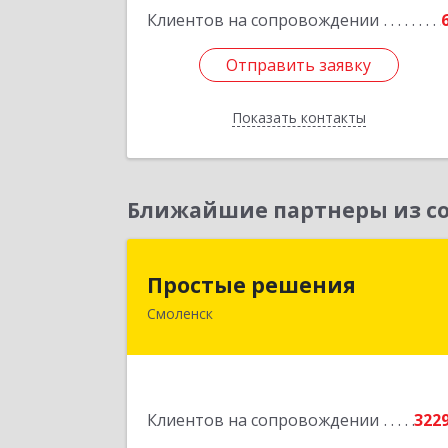
Клиентов на сопровождении
Отправить заявку
Отправить заявку
Показать контакты
Назад
Ближайшие партнеры из со
Простые решени
Простые решения
Смоленск
214015, Смоленская обл, Смоленск г
Большая Краснофлотская ул, дом 
1
Подробне
Клиентов на сопровождении
322