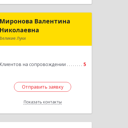
Миронова Валентина
Миронова Валентина
Николаевна
Николаевна
Великие Луки
Подробнее
Клиентов на сопровождении
5
Отправить заявку
Отправить заявку
Показать контакты
Назад