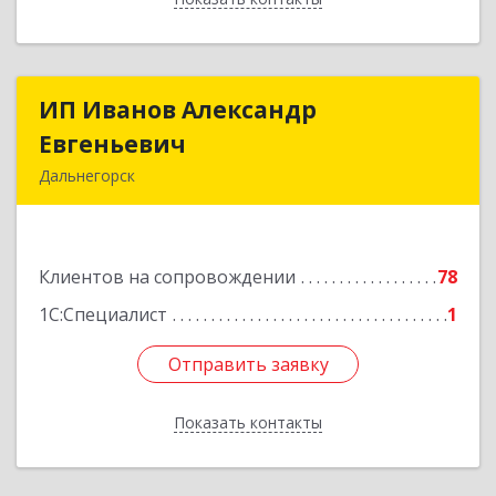
ИП Иванов Александр
ИП Иванов Александр
Евгеньевич
Евгеньевич
Дальнегорск
692446, Приморский край, Дальнегорск г,
Инженерная ул, дом № 28, кв.1
Клиентов на сопровождении
78
Подробнее
1С:Специалист
1
Отправить заявку
Отправить заявку
Показать контакты
Назад