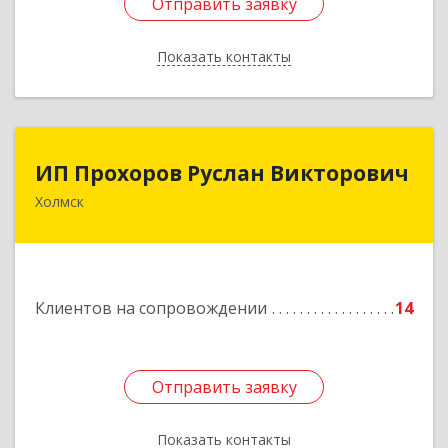
Отправить заявку
Отправить заявку
Показать контакты
Назад
ИП Прохоров Руслан Викторович
ИП Прохоров Руслан Викторович
Холмск
694620, Сахалинская обл, Холмский р-н, Холмск
г, Александра Матросова ул, дом № 6Б, кв.32
Подробнее
Клиентов на сопровождении
14
Отправить заявку
Отправить заявку
Показать контакты
Назад