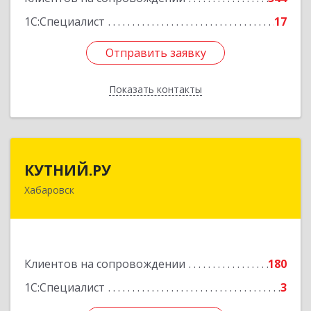
1С:Специалист
17
Отправить заявку
Отправить заявку
Показать контакты
Назад
КУТНИЙ.РУ
КУТНИЙ.РУ
Хабаровск
680007, Хабаровский край, Хабаровск г,
Шевчука ул, дом № 42, оф.505
Подробнее
Клиентов на сопровождении
180
1С:Специалист
3