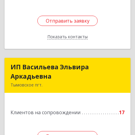
Отправить заявку
Отправить заявку
Показать контакты
Назад
ИП Васильева Эльвира
ИП Васильева Эльвира
Аркадьевна
Аркадьевна
Тымовское пгт.
694400, Сахалинская обл, Тымовский р-н,
Тымовское пгт, Красноармейская ул, дом № 34,
кв.9
Клиентов на сопровождении
17
Подробнее