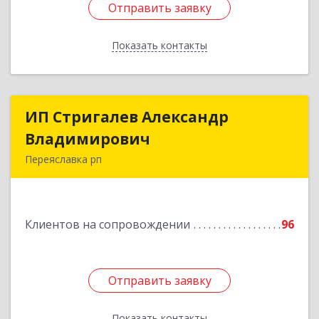
Отправить заявку
Отправить заявку
Показать контакты
Назад
ИП Стригалев Александр
ИП Стригалев Александр
Владимирович
Владимирович
Переяславка рп
682910, Хабаровский край, Имени Лазо р-н,
Переяславка рп, Ленина ул, дом № 30, оф.1
Клиентов на сопровождении
96
Подробнее
Отправить заявку
Отправить заявку
Показать контакты
Назад