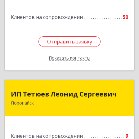
Подробнее
Клиентов на сопровождении
50
Отправить заявку
Отправить заявку
Показать контакты
Назад
ИП Тетюев Леонид Сергеевич
ИП Тетюев Леонид Сергеевич
Поронайск
694242, Сахалинская обл, Поронайск г, Фрунзе
ул, дом № 14, кв.51
Подробнее
Клиентов на сопровождении
9