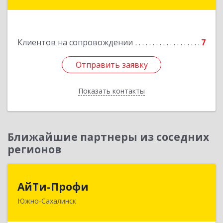
Подробнее
Клиентов на сопровождении
7
Отправить заявку
Отправить заявку
Показать контакты
Назад
Ближайшие партнеры из соседних
регионов
АйТи-Профи
АйТи-Профи
Южно-Сахалинск
693023, Сахалинская обл, город Южно-
Сахалинск г.о., Южно-Сахалинск г, Емельянова