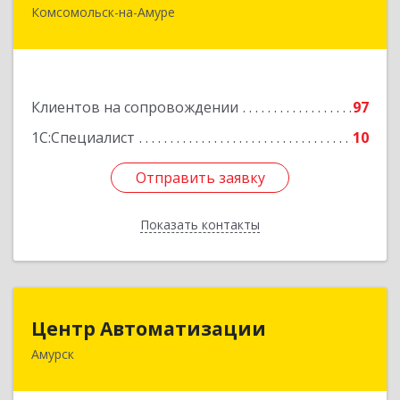
Комсомольск-на-Амуре
681000, Хабаровский край, Комсомольск-на-
Амуре г, Сидоренко ул, дом № 1А
Подробнее
Клиентов на сопровождении
97
1С:Специалист
10
Отправить заявку
Отправить заявку
Показать контакты
Назад
Центр Автоматизации
Центр Автоматизации
Амурск
682640, Хабаровский край, Амурск г, Мира пр-
кт, дом № 55, оф.2