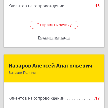
Клиентов на сопровождении
15
Отправить заявку
Отправить заявку
Показать контакты
Назад
Назаров Алексей Анатольевич
Назаров Алексей Анатольевич
Вятские Поляны
612964,Кировская обл,город Вятские Поляны
г.о.,Вятские Поляны г,Кирова ул,д. 8,кв. 55
Подробнее
Клиентов на сопровождении
17