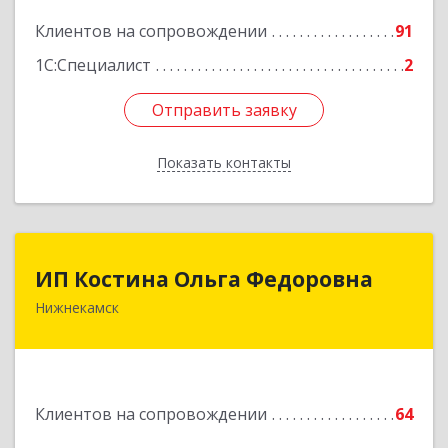
Подробнее
Клиентов на сопровождении
91
1С:Специалист
2
Отправить заявку
Отправить заявку
Показать контакты
Назад
ИП Костина Ольга Федоровна
ИП Костина Ольга Федоровна
Нижнекамск
Подробнее
Клиентов на сопровождении
64