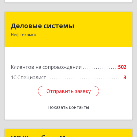
Деловые системы
Деловые системы
Нефтекамск
452689, Башкортостан Респ, Нефтекамск г,
Ленина ул, дом № 47В, пом.3
Подробнее
Клиентов на сопровождении
502
1С:Специалист
3
Отправить заявку
Отправить заявку
Показать контакты
Назад