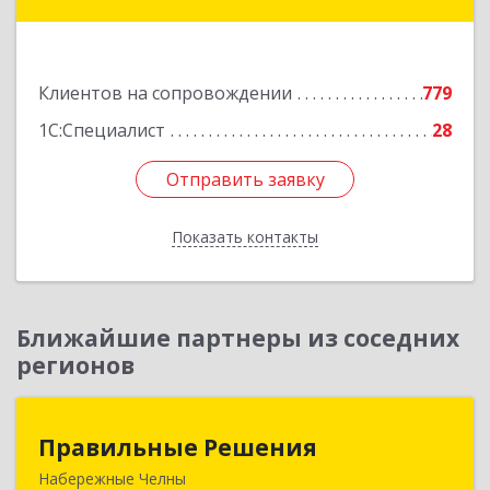
Коммунаров ул, дом № 234
Подробнее
Клиентов на сопровождении
779
1С:Специалист
28
Отправить заявку
Отправить заявку
Показать контакты
Назад
Ближайшие партнеры из соседних
регионов
Правильные Решения
Правильные Решения
Набережные Челны
423832, Татарстан Респ, Набережные Челны г,