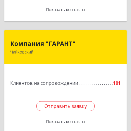
Показать контакты
Назад
Компания "ГАРАНТ"
Компания "ГАРАНТ"
Чайковский
617760, Пермский край, Чайковский г, Карла
Маркса ул, дом № 31, оф.3
Подробнее
Клиентов на сопровождении
101
Отправить заявку
Отправить заявку
Показать контакты
Назад