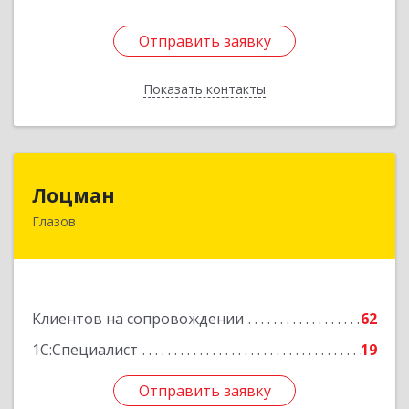
Отправить заявку
Отправить заявку
Показать контакты
Назад
Лоцман
Лоцман
Глазов
427620, Удмуртская Респ, Глазов г, Сибирская
ул, дом № 20
Подробнее
Клиентов на сопровождении
62
1С:Специалист
19
Отправить заявку
Отправить заявку