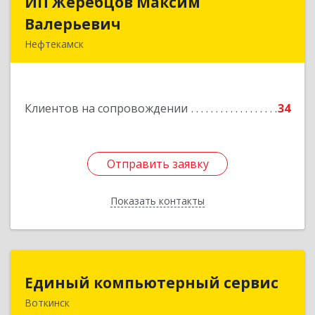
ИП Жеребцов Максим
ИП Жеребцов Максим
Валерьевич
Валерьевич
Нефтекамск
452680, Башкортостан Респ, Нефтекамск г,
Зодчих ул, строение № 20 "В"
Клиентов на сопровождении
34
Подробнее
Отправить заявку
Отправить заявку
Показать контакты
Назад
Единый компьютерный сервис
Единый компьютерный сервис
Воткинск