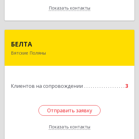
Показать контакты
Назад
БЕЛТА
БЕЛТА
Вятские Поляны
612960, Кировская обл, Вятские Поляны г,
Тойменка ул, дом № 8Г
Подробнее
Клиентов на сопровождении
3
Отправить заявку
Отправить заявку
Показать контакты
Назад