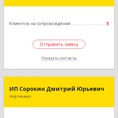
Подробнее
Клиентов на сопровождении
5
Отправить заявку
Отправить заявку
Показать контакты
Назад
ИП Сорокин Дмитрий Юрьевич
ИП Сорокин Дмитрий Юрьевич
Нефтекамск
452684, Башкортостан Респ, Нефтекамск г,
Дорожная ул, дом № 23, кв.60
Подробнее