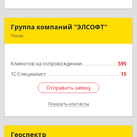
Группа компаний "ЭЛСОФТ"
Группа компаний "ЭЛСОФТ"
Пенза
440020, Пензенская обл, Пенза г, Суворова ул,
дом № 145, корпус а, оф.41
Клиентов на сопровождении
595
Подробнее
1С:Специалист
15
Отправить заявку
Отправить заявку
Показать контакты
Назад
Геоспектр
Геоспектр