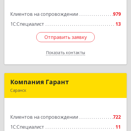
ул, дом № 13, оф.1
Клиентов на сопровождении
979
Подробнее
1С:Специалист
13
Отправить заявку
Отправить заявку
Показать контакты
Назад
Компания Гарант
Компания Гарант
Саранск
430005, Мордовия Респ, Саранск г,
Большевистская ул, дом № 60, этаж 4 оф.7
Клиентов на сопровождении
722
Подробнее
1С:Специалист
11