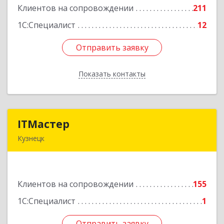
Клиентов на сопровождении
211
Подробнее
1С:Специалист
12
Отправить заявку
Отправить заявку
Показать контакты
Назад
ITМастер
ITМастер
Кузнецк
442537, Пензенская обл, Кузнецк г, Белинского
ул, дом № 82, ДЦ"Сфера", оф.15
Клиентов на сопровождении
155
Подробнее
1С:Специалист
1
Отправить заявку
Отправить заявку