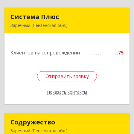
Система Плюс
Система Плюс
Заречный (Пензенская обл.)
442960, Пензенская обл, Заречный г,
Комсомольская ул, дом № 1-205
Клиентов на сопровождении
75
Подробнее
Отправить заявку
Отправить заявку
Показать контакты
Назад
Содружество
Содружество
Заречный (Пензенская обл.)