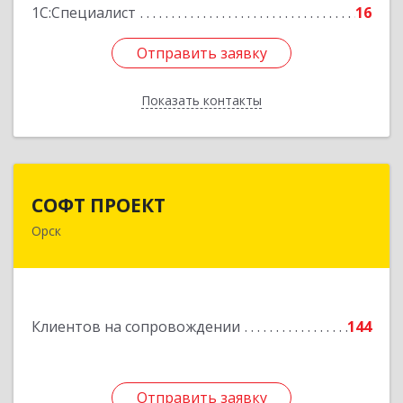
1С:Специалист
16
Отправить заявку
Отправить заявку
Показать контакты
Назад
СОФТ ПРОЕКТ
СОФТ ПРОЕКТ
Орск
462430, Оренбургская обл, Орск г,
Добровольского ул, дом № 23, кв.11
Подробнее
Клиентов на сопровождении
144
Отправить заявку
Отправить заявку