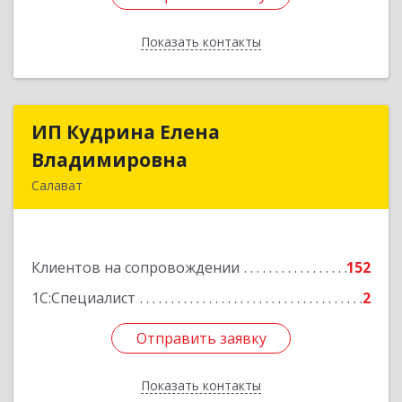
Показать контакты
Назад
ИП Кудрина Елена
ИП Кудрина Елена
Владимировна
Владимировна
Салават
453265, Башкортостан Респ, Салават г,
Бекетова ул, дом № 10, кв.87
Клиентов на сопровождении
152
Подробнее
1С:Специалист
2
Отправить заявку
Отправить заявку
Показать контакты
Назад