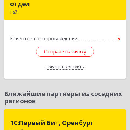
отдел
отдел
Гай
462635, Оренбургская обл, Гай г, Победы пр-кт,
дом № 1, кв.12
Клиентов на сопровождении
5
Подробнее
Отправить заявку
Отправить заявку
Показать контакты
Назад
Ближайшие партнеры из соседних
регионов
1С:Первый Бит, Оренбург
1С:Первый Бит, Оренбург