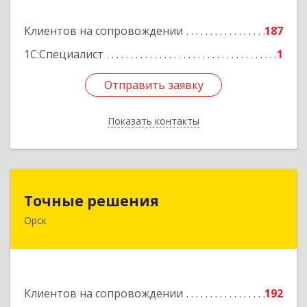
Подробнее
Клиентов на сопровождении
187
1С:Специалист
1
Отправить заявку
Отправить заявку
Показать контакты
Назад
Точные решения
Точные решения
Орск
462403, Оренбургская обл, Орск г,
Краматорская ул, дом № 2Б, пом.3, этаж 1, офис
2
Подробнее
Клиентов на сопровождении
192