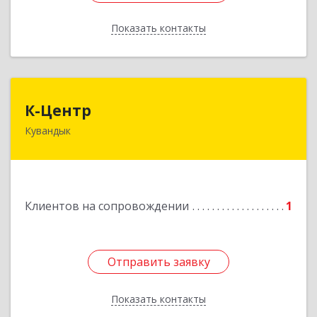
Показать контакты
Назад
К-Центр
К-Центр
Кувандык
462243, Оренбургская обл, Кувандыкский р-н,
Кувандык г, Ленина ул, дом № 20
Подробнее
Клиентов на сопровождении
1
Отправить заявку
Отправить заявку
Показать контакты
Назад