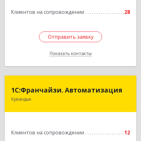
Подробнее
Клиентов на сопровождении
28
Отправить заявку
Отправить заявку
Показать контакты
Назад
1С:Франчайзи. Автоматизация
1С:Франчайзи. Автоматизация
Кувандык
462220, Оренбургская обл, Кувандыкский р-н,
Кувандык г, Советская ул, дом № 10
Подробнее
Клиентов на сопровождении
12