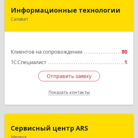
Информационные технологии
Информационные технологии
Салават
453259, Башкортостан Респ, Салават г,
Северная ул, дом № 15, оф.108
Подробнее
Клиентов на сопровождении
80
1С:Специалист
1
Отправить заявку
Отправить заявку
Показать контакты
Назад
Сервисный центр ARS
Сервисный центр ARS
Мелеуз