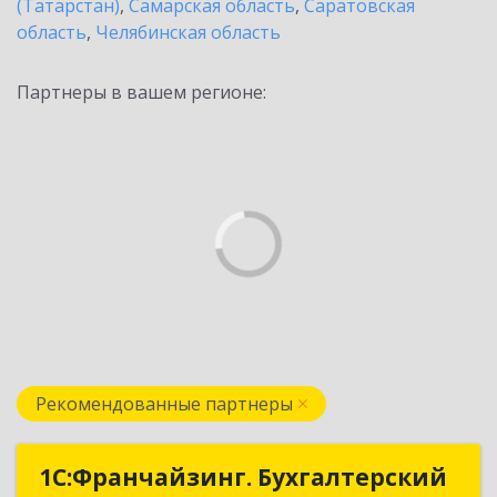
(Татарстан)
,
Самарская область
,
Саратовская
область
,
Челябинская область
Партнеры в вашем регионе:
Рекомендованные партнеры
1С:Франчайзинг. Бухгалтерский
1С:Франчайзинг. Бухгалтерский