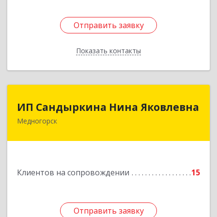
Отправить заявку
Отправить заявку
Показать контакты
Назад
ИП Сандыркина Нина Яковлевна
ИП Сандыркина Нина Яковлевна
Медногорск
462270, Оренбургская обл, Медногорск г,
Металлургов ул, дом № 19, кв.22
Подробнее
Клиентов на сопровождении
15
Отправить заявку
Отправить заявку