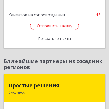
962
Подробнее
Клиентов на сопровождении
18
Отправить заявку
Отправить заявку
Показать контакты
Назад
Ближайшие партнеры из соседних
регионов
Простые решения
Простые решения
Смоленск
214015, Смоленская обл, Смоленск г, Большая
Краснофлотская ул, дом № 17