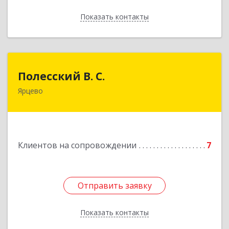
Показать контакты
Назад
Полесский В. С.
Полесский В. С.
Ярцево
215800,Смоленская обл. г. Ярцево,
ул.Краснофлотская д.30
Подробнее
Клиентов на сопровождении
7
Отправить заявку
Отправить заявку
Показать контакты
Назад