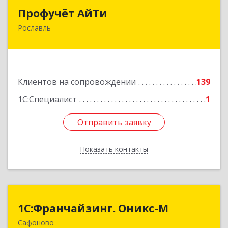
Профучёт АйТи
Профучёт АйТи
Рославль
216500, Смоленская обл, Рославльский р-н,
Рославль г, Урицкого ул, дом № 13, кв.4
Подробнее
Клиентов на сопровождении
139
1С:Специалист
1
Отправить заявку
Отправить заявку
Показать контакты
Назад
1С:Франчайзинг. Оникс-М
1С:Франчайзинг. Оникс-М
Сафоново
215500, Смоленская обл, Сафоновский р-н,