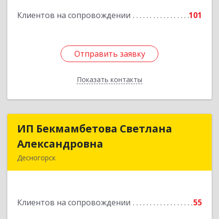
Подробнее
Клиентов на сопровождении
101
Отправить заявку
Отправить заявку
Показать контакты
Назад
ИП Бекмамбетова Светлана
ИП Бекмамбетова Светлана
Александровна
Александровна
Десногорск
216400, Смоленская обл, Десногорск г, 4-й мкр,
дом № 7, кв.11
Клиентов на сопровождении
55
Подробнее