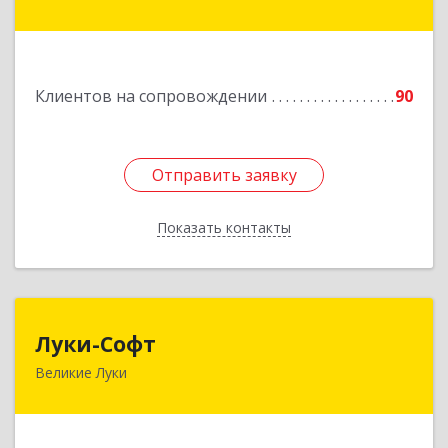
Сафоново г, Революционная ул, дом № 9а
Подробнее
Клиентов на сопровождении
90
Отправить заявку
Отправить заявку
Показать контакты
Назад
Луки-Софт
Луки-Софт
Великие Луки
182113, Псковская обл, Великие Луки г,
Октябрьский пр-кт, дом № 56А, оф.2