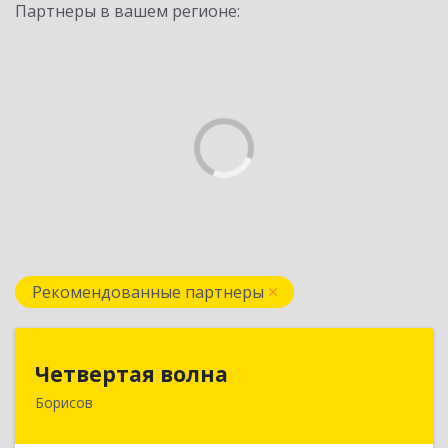
Партнеры в вашем регионе:
Рекомендованные партнеры
Четвертая волна
Четвертая волна
Борисов
222520, Республика Беларусь, Минская область,
г.Борисов, ул. Чапаева, д.1, комната 208а, а/я