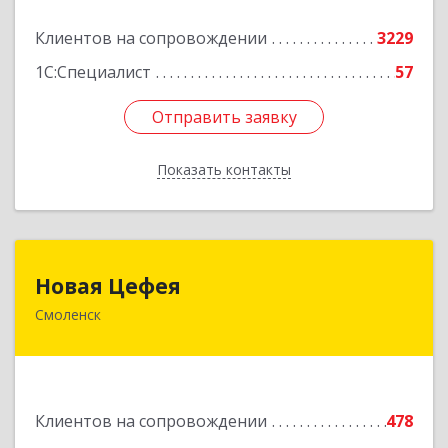
Подробнее
Клиентов на сопровождении
3229
1С:Специалист
57
Отправить заявку
Отправить заявку
Показать контакты
Назад
Новая Цефея
Новая Цефея
Смоленск
214018, Смоленская обл, Смоленск г, Раевского
ул, дом № 10
Подробнее
Клиентов на сопровождении
478