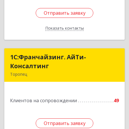
Отправить заявку
Отправить заявку
Показать контакты
Назад
1С:Франчайзинг. АйТи-
1С:Франчайзинг. АйТи-
Консалтинг
Консалтинг
Торопец
172840, Тверская обл, Торопец г, Гоголя ул,
дом № 13
Клиентов на сопровождении
49
Подробнее
Отправить заявку
Отправить заявку