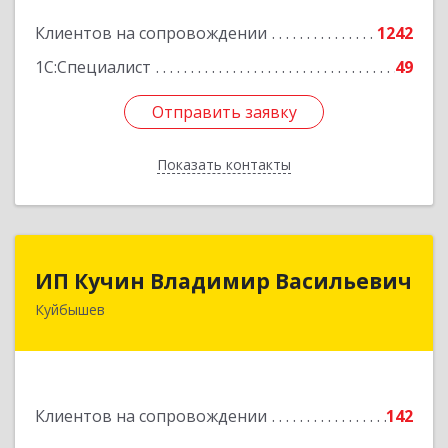
Подробнее
Клиентов на сопровождении
1242
1С:Специалист
49
Отправить заявку
Отправить заявку
Показать контакты
Назад
ИП Кучин Владимир Васильевич
ИП Кучин Владимир Васильевич
Куйбышев
632387, Новосибирская обл, Куйбышев г,
Тургенева ул, дом № 4
Подробнее
Клиентов на сопровождении
142