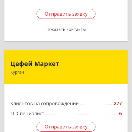
Отправить заявку
Отправить заявку
Показать контакты
Назад
Цефей Маркет
Цефей Маркет
Курган
640002, Курганская обл, Курган г, М.Горького
ул, дом № 35/1
Подробнее
Клиентов на сопровождении
277
1С:Специалист
6
Отправить заявку
Отправить заявку