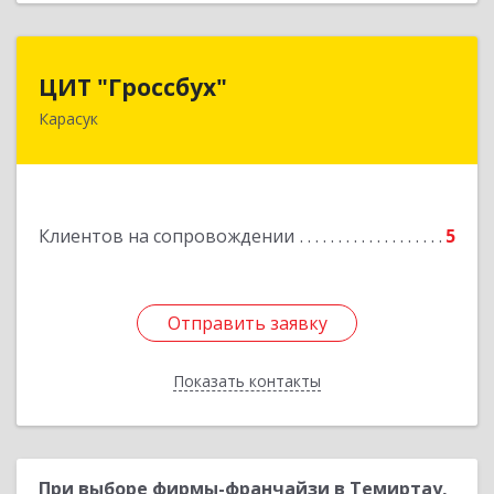
ЦИТ "Гроссбух"
ЦИТ "Гроссбух"
Карасук
632861, Новосибирская обл, Карасукский р-н,
Карасук г, Сорокина ул, дом № 9, оф.3
Подробнее
Клиентов на сопровождении
5
Отправить заявку
Отправить заявку
Показать контакты
Назад
При выборе фирмы-франчайзи в Темиртау,