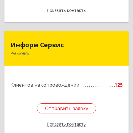
Показать контакты
Назад
Информ Сервис
Информ Сервис
Рубцовск
658204, Алтайский край, Рубцовск г, Алтайская
ул, дом № 7
Подробнее
Клиентов на сопровождении
125
Отправить заявку
Отправить заявку
Показать контакты
Назад