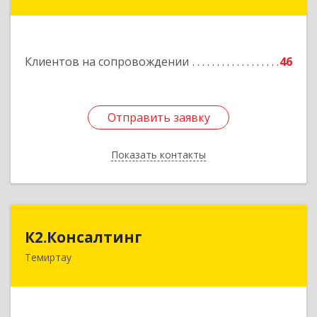
пр.Мира, д.118/1
Подробнее
Клиентов на сопровождении
46
Отправить заявку
Отправить заявку
Показать контакты
Назад
К2.Консалтинг
К2.Консалтинг
Темиртау
Республика Казахстан, г.Темиртау, 7мкр, дом 9,
офис 61
Подробнее