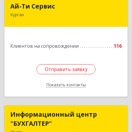
Ай-Ти Сервис
Ай-Ти Сервис
Курган
640032, Курганская обл, г.о. Город Курган,
Курган г, Бажова ул, дом № 49, оф.304
Подробнее
Клиентов на сопровождении
116
Отправить заявку
Отправить заявку
Показать контакты
Назад
Информационный центр
Информационный центр
"БУХГАЛТЕР"
"БУХГАЛТЕР"
Ишим