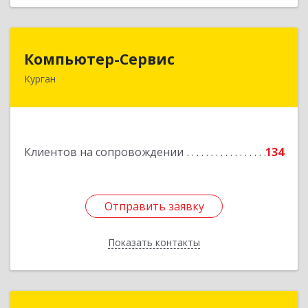
Компьютер-Сервис
Компьютер-Сервис
Курган
640022, Курганская обл, Курган г, Василия
Блюхера ул, дом № 30, пом.1
Подробнее
Клиентов на сопровождении
134
Отправить заявку
Отправить заявку
Показать контакты
Назад