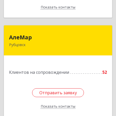
Показать контакты
Назад
АлеМар
АлеМар
Рубцовск
658210, Алтайский край, Рубцовск г,
Комсомольская ул, дом № 80
Подробнее
Клиентов на сопровождении
52
Отправить заявку
Отправить заявку
Показать контакты
Назад