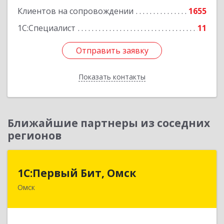
Клиентов на сопровождении
1655
1С:Специалист
11
Отправить заявку
Отправить заявку
Показать контакты
Назад
Ближайшие партнеры из соседних
регионов
1С:Первый Бит, Омск
1С:Первый Бит, Омск
Омск
644099, Омская обл, Омск г, Гагарина ул, дом №
14, оф.208