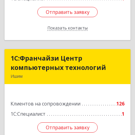
Отправить заявку
Отправить заявку
Показать контакты
Назад
1С:Франчайзи Центр
1С:Франчайзи Центр
компьютерных технологий
компьютерных технологий
Ишим
627750, Тюменская обл, Ишим г, 30 лет ВЛКСМ
ул, дом № 28/2
Клиентов на сопровождении
126
Подробнее
1С:Специалист
1
Отправить заявку
Отправить заявку