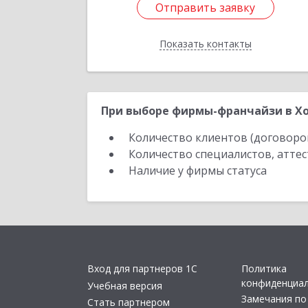
Отправить заявку
Отправить заявку
Показать контакты
Назад
При выборе фирмы-франчайзи в Хо
Количество клиентов (договоро
Количество специалистов, атте
Наличие у фирмы статуса
Вход для партнеров 1С
Политика
конфиденциа
Учебная версия
Замечания по
Стать партнером