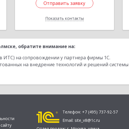
Отправить заявку
Отправить заявку
Показать контакты
Назад
лмске, обратите внимание на:
в ИТС) на сопровождении у партнера фирмы 1С.
стованных на внедрение технологий и решений системы
Телефон:
+7 (495) 737-92-57
льности
Email:
site_v8@1c.ru
 сайту
Отдел продаж:
г. Москва
,
улица