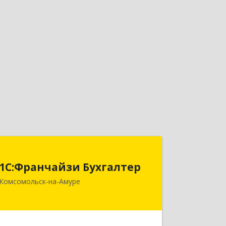
1С:Франчайзи Бухгалтер
1С:Франчайзи Бухгалтер
681000, Хабаровский край,
Комсомольск-на-Амуре
Комсомольск-на-Амуре г,
Красногвардейская ул, дом № 14,
оф.202