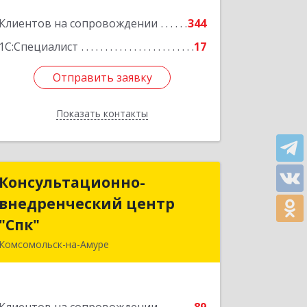
Подробнее
Клиентов на сопровождении
344
1С:Специалист
17
Отправить заявку
Отправить заявку
Показать контакты
Назад
Консультационно-
Консультационно-
внедренческий центр
внедренческий центр
"Спк"
"Спк"
Комсомольск-на-Амуре
681013, Хабаровский край,
Комсомольск-на-Амуре г, Димитрова,
дом № 5, кв.302