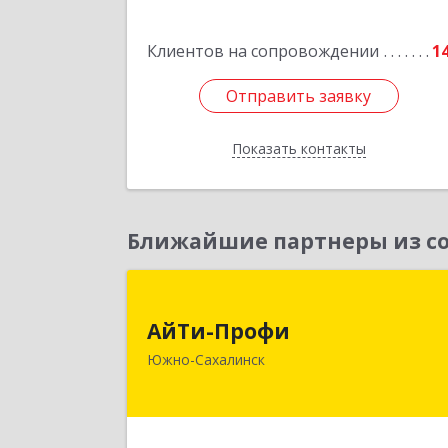
Подробне
Клиентов на сопровождении
1
Отправить заявку
Отправить заявку
Показать контакты
Назад
Ближайшие партнеры из со
АйТи-Проф
АйТи-Профи
693023, Сахалинская обл, горо
Южно-Сахалинск
Южно-Сахалинск г.о., Южно
Сахалинск г, Емельянова А.О. ул, до
№ 