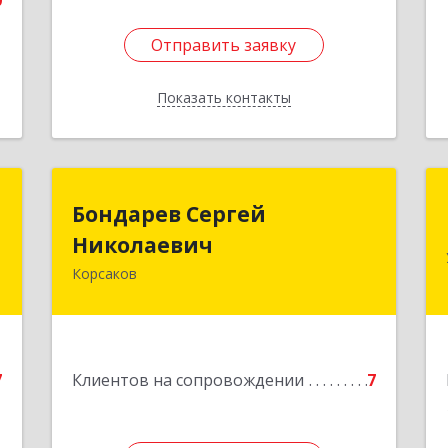
0
Отправить заявку
Отправить заявку
Показать контакты
Назад
а
Бондарев Сергей
Бондарев Сергей
а
Николаевич
Николаевич
Корсаков
й
Подробнее
я
9
е
7
Клиентов на сопровождении
7