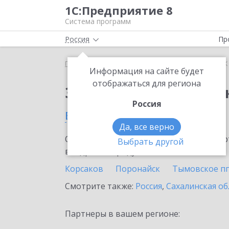
1С:Предприятие 8
Система программ
Россия
Пр
Главная
Сервисы ИТС
1СПАРК Риски
1СПАРК 
Информация на сайте будет
отображаться для региона
Заказать 1СПАРК Рис
Россия
в Холмске
Да, все верно
Ознакомьтесь с информационными карт
Выбрать другой
внедрение продукта.
Корсаков
Поронайск
Тымовское пг
Смотрите также:
Россия
,
Сахалинская об
Партнеры в вашем регионе: