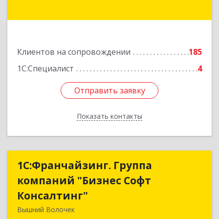
Подробнее
Клиентов на сопровождении
185
1С:Специалист
4
Отправить заявку
Отправить заявку
Показать контакты
Назад
1С:Франчайзинг. Группа
1С:Франчайзинг. Группа
компаний "Бизнес Софт
компаний "Бизнес Софт
Консалтинг"
Консалтинг"
Вышний Волочек