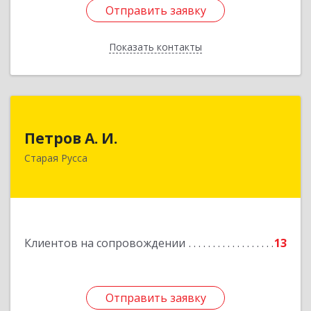
Отправить заявку
Отправить заявку
Показать контакты
Назад
Петров А. И.
Петров А. И.
Старая Русса, пер.Волотовский, д.23
Старая Русса
Подробнее
Клиентов на сопровождении
13
Отправить заявку
Отправить заявку