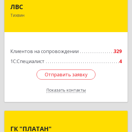
ЛВС
187553, Ленинградская обл, Тихвинский р-н,
Тихвин
Тихвин г, Ярослава Иванова ул, дом № 1,
пом.582
Подробнее
Клиентов на сопровождении
329
1С:Специалист
4
Отправить заявку
Отправить заявку
Показать контакты
Назад
ГК "ПЛАТАН"
ГК "ПЛАТАН"