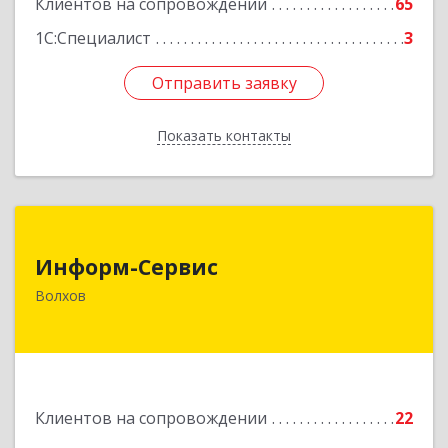
Клиентов на сопровождении
65
1С:Специалист
3
Отправить заявку
Отправить заявку
Показать контакты
Назад
Информ-Сервис
Информ-Сервис
187400, Ленинградская обл, Волхов г,
Волхов
Волховский пр-кт, дом № 7
Подробнее
Клиентов на сопровождении
22