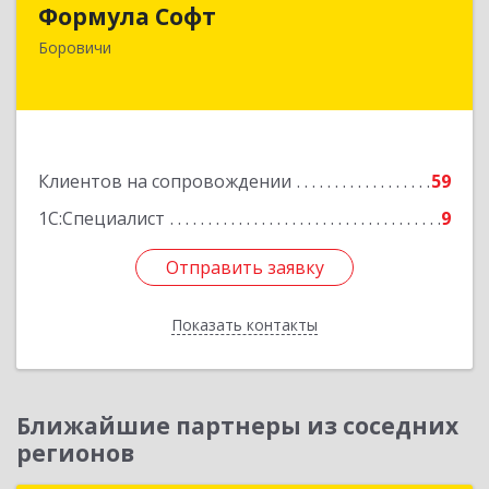
Формула Софт
174411, Новгородская обл, Боровичский р-н,
Боровичи
Боровичи г, Международная ул, дом № 6
Подробнее
Клиентов на сопровождении
59
1С:Специалист
9
Отправить заявку
Отправить заявку
Показать контакты
Назад
Ближайшие партнеры из соседних
регионов