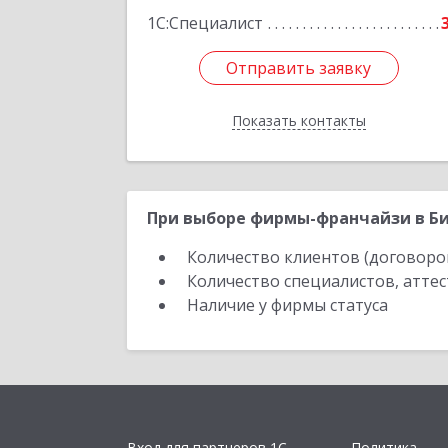
1С:Специалист
Отправить заявку
Отправить заявку
Показать контакты
Назад
При выборе фирмы-франчайзи в Би
Количество клиентов (договоро
Количество специалистов, атте
Наличие у фирмы статуса
Вход для партнеров 1С
Политика