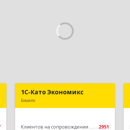
N
1С-Като Экономикс
1С-Като Экономикс
Бишкек
.
720021, Кыргызстан, г. Бишкек, ул.
А
Шопокова, д. 89
7
Клиентов на сопровождении
2951
е
Подробнее