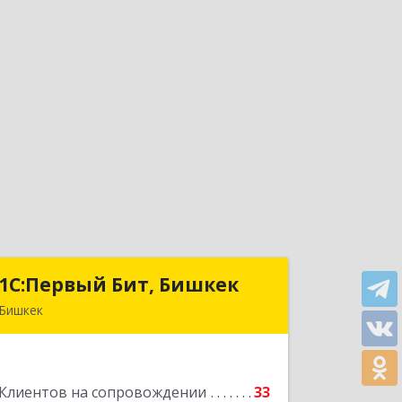
1С:Первый Бит, Бишкек
1С:Первый Бит, Бишкек
Бишкек
г.Бишкек, Октябрьский район, ул.
Юнусалиева, дом 80, Офис 211
Клиентов на сопровождении
33
Подробнее