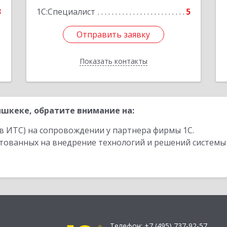
3
1С:Специалист
5
Отправить заявку
Отправить заявку
Показать контакты
Назад
шкеке, обратите внимание на:
в ИТС) на сопровождении у партнера фирмы 1С.
стованных на внедрение технологий и решений системы
Телефон:
+7 (495) 737-92-57