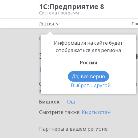
1С:Предприятие 8
Система программ
Россия
Пр
Главная
Сервисы ИТС
1СПАРК Риски
1СПАРК 
Информация на сайте будет
отображаться для региона
Заказать 1СПАРК Рис
Россия
в Бишкеке
Да, все верно
Ознакомьтесь с информационными карт
Выбрать другой
внедрение продукта.
Бишкек
Ош
Смотрите также:
Кыргызстан
Партнеры в вашем регионе: