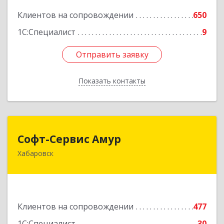
Подробнее
Клиентов на сопровождении
650
1С:Специалист
9
Отправить заявку
Отправить заявку
Показать контакты
Назад
Софт-Сервис Амур
Софт-Сервис Амур
Хабаровск
680000, Хабаровский край, Хабаровск г,
Муравьева-Амурского ул., дом № 4, оф.19
Подробнее
Клиентов на сопровождении
477
1С:Специалист
30