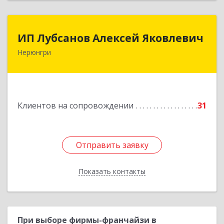
ИП Лубсанов Алексей Яковлевич
ИП Лубсанов Алексей Яковлевич
Нерюнгри
675002, Амурская область, г. Благовещенск, ул.
Краснофлотская ,77/1, кв.38
Подробнее
Клиентов на сопровождении
31
Отправить заявку
Отправить заявку
Показать контакты
Назад
При выборе фирмы-франчайзи в