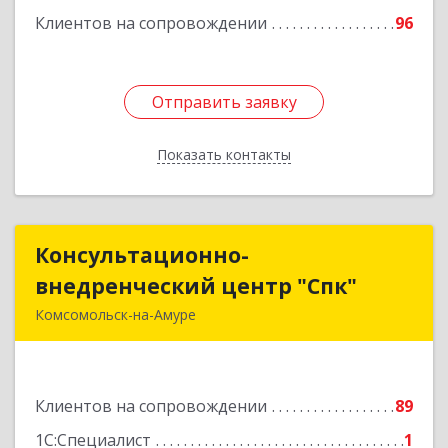
Клиентов на сопровождении
96
Подробнее
Отправить заявку
Отправить заявку
Показать контакты
Назад
Консультационно-
Консультационно-
внедренческий центр "Спк"
внедренческий центр "Спк"
Комсомольск-на-Амуре
681013, Хабаровский край, Комсомольск-на-
Амуре г, Димитрова, дом № 5, кв.302
Клиентов на сопровождении
89
Подробнее
1С:Специалист
1