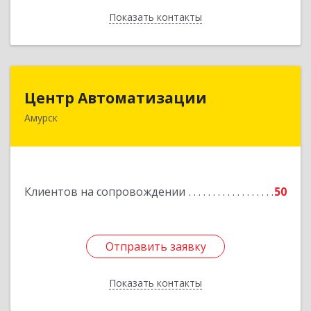
Показать контакты
Назад
Центр Автоматизации
Центр Автоматизации
Амурск
682640, Хабаровский край, Амурск г, Мира пр-
кт, дом № 55, оф.2
Подробнее
Клиентов на сопровождении
50
Отправить заявку
Отправить заявку
Показать контакты
Назад