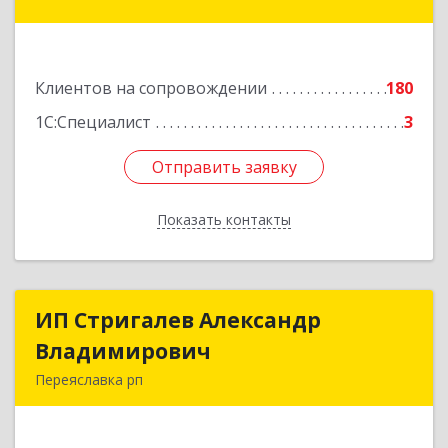
Шевчука ул, дом № 42, оф.505
Подробнее
Клиентов на сопровождении
180
1С:Специалист
3
Отправить заявку
Отправить заявку
Показать контакты
Назад
ИП Стригалев Александр
ИП Стригалев Александр
Владимирович
Владимирович
Переяславка рп
682910, Хабаровский край, Имени Лазо р-н,
Переяславка рп, Ленина ул, дом № 30, оф.1