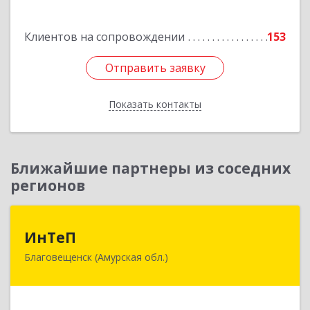
Подробнее
Клиентов на сопровождении
153
Отправить заявку
Отправить заявку
Показать контакты
Назад
Ближайшие партнеры из соседних
регионов
ИнТеП
ИнТеП
Благовещенск (Амурская обл.)
675000, Амурская обл, Благовещенск г,
Горького ул, дом № 172/1