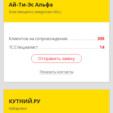
Ай-Ти-Эс Альфа
Ай-Ти-Эс Альфа
Благовещенск (Амурская обл.)
675000, Амурская обл, Благовещенск г, Зейская
ул, дом № 134, оф.515
Подробнее
Клиентов на сопровождении
309
1С:Специалист
14
Отправить заявку
Отправить заявку
Показать контакты
Назад
КУТНИЙ.РУ
КУТНИЙ.РУ
Хабаровск
680007, Хабаровский край, Хабаровск г,