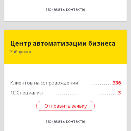
Показать контакты
Назад
Центр автоматизации бизнеса
Центр автоматизации бизнеса
Хабаровск
680030, Хабаровский край, Хабаровск г, Ленина
ул, дом № 4, оф.802
Подробнее
Клиентов на сопровождении
336
1С:Специалист
3
Отправить заявку
Отправить заявку
Показать контакты
Назад