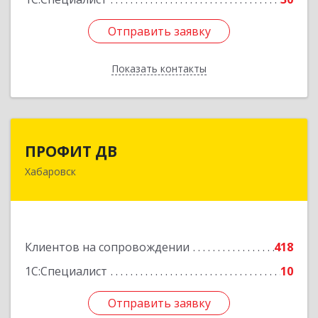
Отправить заявку
Отправить заявку
Показать контакты
Назад
ПРОФИТ ДВ
ПРОФИТ ДВ
Хабаровск
680000, Хабаровский край, Хабаровск г,
Муравьева-Амурского ул, дом № 25, пом.I
Подробнее
Клиентов на сопровождении
418
1С:Специалист
10
Отправить заявку
Отправить заявку