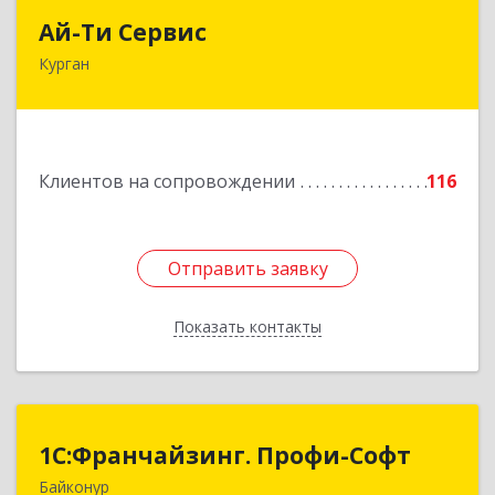
Ай-Ти Сервис
Ай-Ти Сервис
Курган
640032, Курганская обл, г.о. Город Курган,
Курган г, Бажова ул, дом № 49, оф.304
Подробнее
Клиентов на сопровождении
116
Отправить заявку
Отправить заявку
Показать контакты
Назад
1С:Франчайзинг. Профи-Софт
1С:Франчайзинг. Профи-Софт
Байконур
468320, Байконур г, Ленина ул, дом № 10,