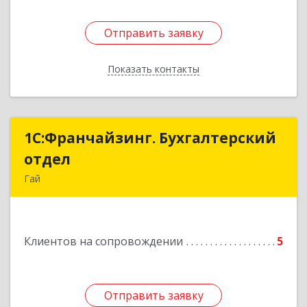
Отправить заявку
Отправить заявку
Показать контакты
Назад
1С:Франчайзинг. Бухгалтерский
1С:Франчайзинг. Бухгалтерский
отдел
отдел
Гай
462635, Оренбургская обл, Гай г, Победы пр-кт,
дом № 1, кв.12
Клиентов на сопровождении
5
Подробнее
Отправить заявку
Отправить заявку