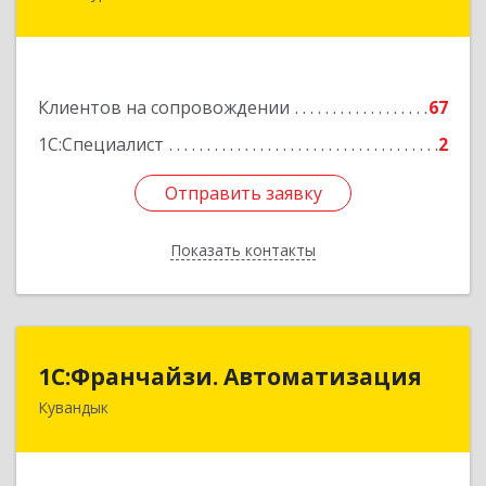
кв.1+2+3
Подробнее
Клиентов на сопровождении
67
1С:Специалист
2
Отправить заявку
Отправить заявку
Показать контакты
Назад
1С:Франчайзи. Автоматизация
1С:Франчайзи. Автоматизация
Кувандык
462220, Оренбургская обл, Кувандыкский р-н,
Кувандык г, Советская ул, дом № 10