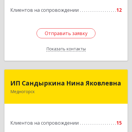
Подробнее
Клиентов на сопровождении
12
Отправить заявку
Отправить заявку
Показать контакты
Назад
ИП Сандыркина Нина Яковлевна
ИП Сандыркина Нина Яковлевна
Медногорск
462270, Оренбургская обл, Медногорск г,
Металлургов ул, дом № 19, кв.22
Подробнее
Клиентов на сопровождении
15