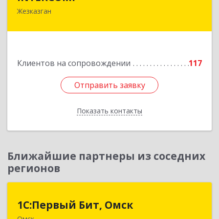
Жезказган
100600, Республика Казахстан, Карагандинская
область, г.Жезказган, Шевченко, дом № 38
Подробнее
Клиентов на сопровождении
117
Отправить заявку
Отправить заявку
Показать контакты
Назад
Ближайшие партнеры из соседних
регионов
1С:Первый Бит, Омск
1С:Первый Бит, Омск
Омск