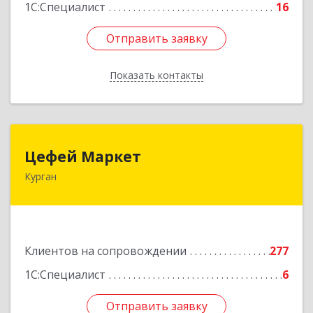
1С:Специалист
16
Отправить заявку
Отправить заявку
Показать контакты
Назад
Цефей Маркет
Цефей Маркет
Курган
640002, Курганская обл, Курган г, М.Горького
ул, дом № 35/1
Подробнее
Клиентов на сопровождении
277
1С:Специалист
6
Отправить заявку
Отправить заявку