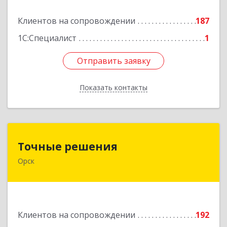
Подробнее
Клиентов на сопровождении
187
1С:Специалист
1
Отправить заявку
Отправить заявку
Показать контакты
Назад
Точные решения
Точные решения
Орск
462403, Оренбургская обл, Орск г,
Краматорская ул, дом № 2Б, пом.3, этаж 1, офис
2
Подробнее
Клиентов на сопровождении
192