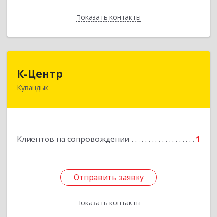
Показать контакты
Назад
К-Центр
К-Центр
Кувандык
462243, Оренбургская обл, Кувандыкский р-н,
Кувандык г, Ленина ул, дом № 20
Подробнее
Клиентов на сопровождении
1
Отправить заявку
Отправить заявку
Показать контакты
Назад