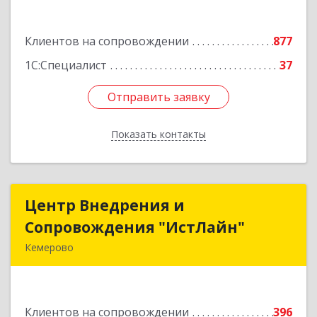
Подробнее
Клиентов на сопровождении
877
1С:Специалист
37
Отправить заявку
Отправить заявку
Показать контакты
Назад
Центр Внедрения и
Центр Внедрения и
Сопровождения "ИстЛайн"
Сопровождения "ИстЛайн"
Кемерово
650000, Кемеровская область - Кузбасс обл, г.о.
Кемеровский, Кемерово г, Мичурина ул, дом №
13А, этаж 3, пом.2, оф.301
Клиентов на сопровождении
396