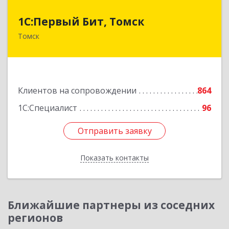
1С:Первый Бит, Томск
1С:Первый Бит, Томск
Томск
634041, Томская обл, Томск г, Кирова пр-кт,
дом № 51А, оф.508
Подробнее
Клиентов на сопровождении
864
1С:Специалист
96
Отправить заявку
Отправить заявку
Показать контакты
Назад
Ближайшие партнеры из соседних
регионов