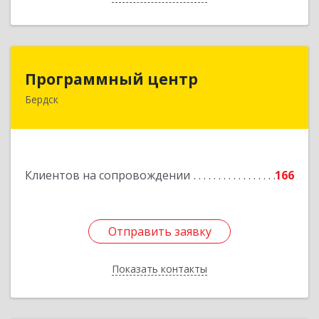
Программный центр
Программный центр
Бердск
633004, Новосибирская обл, Бердск г,
Химзаводская ул, дом № 9/4
Подробнее
Клиентов на сопровождении
166
Отправить заявку
Отправить заявку
Показать контакты
Назад