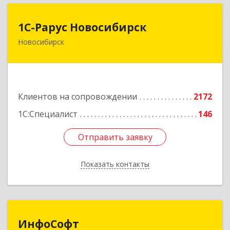
1С-Рарус Новосибирск
1С-Рарус Новосибирск
Новосибирск
630015, Новосибирская обл, Новосибирск г,
Планетная ул, дом № 30,производственный
корпус 2Б, пом.5а
Подробнее
Клиентов на сопровождении
2172
1С:Специалист
146
Отправить заявку
Отправить заявку
Показать контакты
Назад
ИнфоСофт
ИнфоСофт