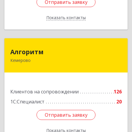
Отправить заявку
Отправить заявку
Показать контакты
Назад
Алгоритм
Алгоритм
Кемерово
650043, Кемеровская обл, Кемерово г,
Мичурина пер, дом № 5, кв.192
Подробнее
Клиентов на сопровождении
126
1С:Специалист
20
Отправить заявку
Отправить заявку
Показать контакты
Назад