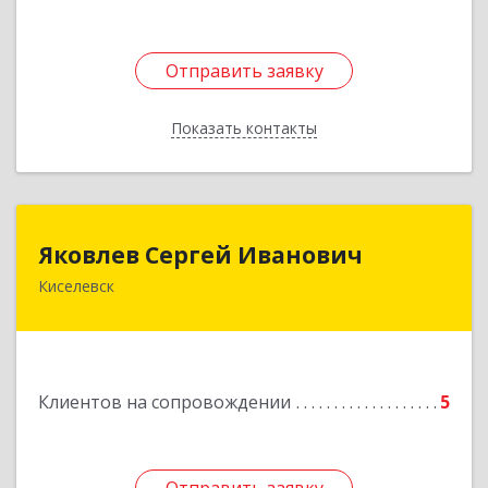
Отправить заявку
Отправить заявку
Показать контакты
Назад
Яковлев Сергей Иванович
Яковлев Сергей Иванович
Киселевск
650002, Кемеровская обл, г.Кемерово, пр-т
Шахтеров, дом № 90, кв.104
Подробнее
Клиентов на сопровождении
5