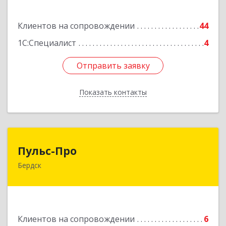
Подробнее
Клиентов на сопровождении
44
1С:Специалист
4
Отправить заявку
Отправить заявку
Показать контакты
Назад
Пульс-Про
Пульс-Про
Бердск
633010, Новосибирская обл, Бердск, Ленина,
дом № 89/8, оф.509
Подробнее
Клиентов на сопровождении
6