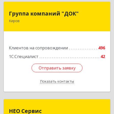
Группа компаний "ДОК"
Группа компаний "ДОК"
Киров
610017, Кировская обл, Киров г, Горького ул,
дом № 17
Подробнее
Клиентов на сопровождении
496
1С:Специалист
42
Отправить заявку
Отправить заявку
Показать контакты
Назад
НЕО Сервис
НЕО Сервис