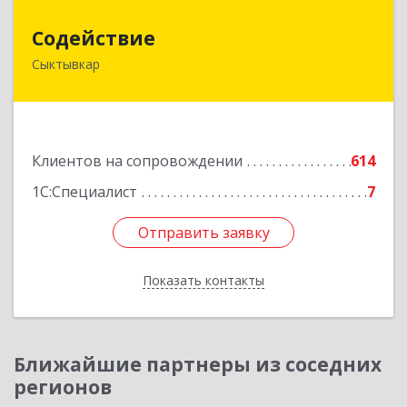
Содействие
Содействие
Сыктывкар
167004, Коми Респ, Сыктывкар г, Первомайская
ул, дом № 149
Подробнее
Клиентов на сопровождении
614
1С:Специалист
7
Отправить заявку
Отправить заявку
Показать контакты
Назад
Ближайшие партнеры из соседних
регионов