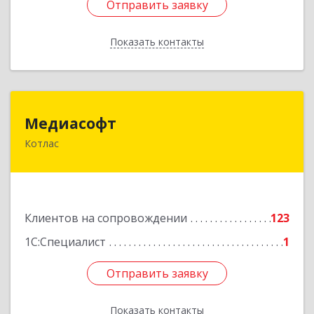
Отправить заявку
Отправить заявку
Показать контакты
Назад
Медиасофт
Медиасофт
Котлас
165300, Архангельская обл, Котлас г,
Маяковского ул, дом № 5
Подробнее
Клиентов на сопровождении
123
1С:Специалист
1
Отправить заявку
Отправить заявку
Показать контакты
Назад