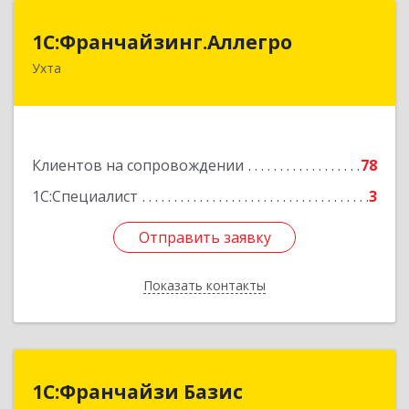
1С:Франчайзинг.Аллегро
1С:Франчайзинг.Аллегро
Ухта
169304, Коми Респ, Ухта г, Чернова ул, дом №
33, кв.49
Подробнее
Клиентов на сопровождении
78
1С:Специалист
3
Отправить заявку
Отправить заявку
Показать контакты
Назад
1С:Франчайзи Базис
1С:Франчайзи Базис