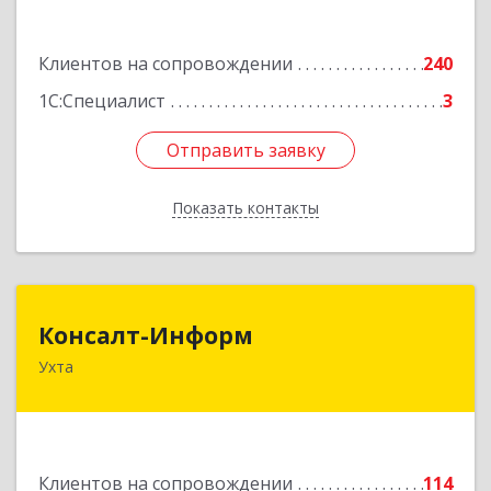
Подробнее
Клиентов на сопровождении
240
1С:Специалист
3
Отправить заявку
Отправить заявку
Показать контакты
Назад
Консалт-Информ
Консалт-Информ
Ухта
169300, Коми Респ, Ухта г, Строителей пр-д 1, 2
под.,6 этаж
Подробнее
Клиентов на сопровождении
114