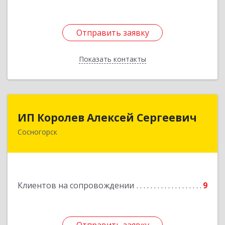
Отправить заявку
Отправить заявку
Показать контакты
Назад
ИП Королев Алексей Сергеевич
ИП Королев Алексей Сергеевич
Сосногорск
169500, Коми Респ, Сосногорск г, Советская ул,
дом № 30, кв.12
Подробнее
Клиентов на сопровождении
9