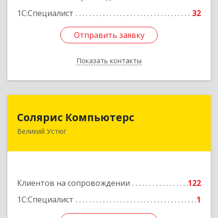
1С:Специалист
32
Отправить заявку
Отправить заявку
Показать контакты
Назад
Солярис Компьютерс
Солярис Компьютерс
Великий Устюг
162390, Вологодская обл, Великий Устюг г,
Виноградова ул, дом № 87
Подробнее
Клиентов на сопровождении
122
1С:Специалист
1