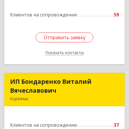
Подробнее
Клиентов на сопровождении
59
Отправить заявку
Отправить заявку
Показать контакты
Назад
ИП Бондаренко Виталий
ИП Бондаренко Виталий
Вячеславович
Вячеславович
Коряжма
165650, Архангельская обл, Коряжма г,
Набережная им Н.Островского ул, дом № 38
Клиентов на сопровождении
37
Подробнее