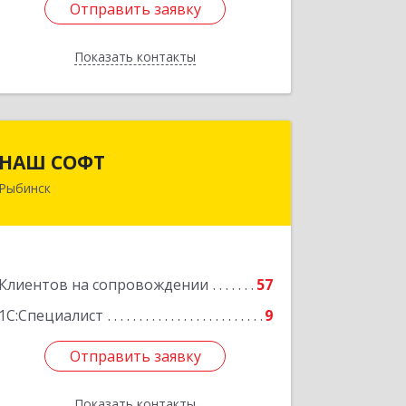
Отправить заявку
Отправить заявку
Показать контакты
Назад
НАШ СОФТ
НАШ СОФТ
Рыбинск
152903, Ярославская обл, Рыбинский
р-н, Рыбинск г, Свободы ул, дом № 6-4
Подробнее
Клиентов на сопровождении
57
1С:Специалист
9
Отправить заявку
Отправить заявку
Показать контакты
Назад