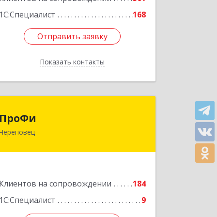
1С:Специалист
168
Отправить заявку
Отправить заявку
Показать контакты
Назад
ПроФи
ПроФи
Череповец
162602, Вологодская обл, Череповец
г, Советский пр-кт, дом № 99а, этаж 5,
оф. 501
Подробнее
Клиентов на сопровождении
184
1С:Специалист
9