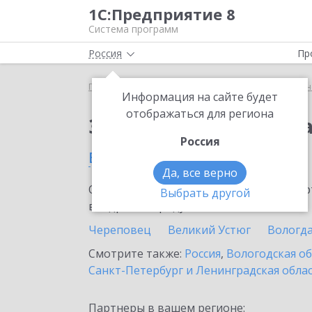
1С:Предприятие 8
Система программ
Россия
Пр
Главная
Сервисы ИТС
1С:Универсальное прог
Информация на сайте будет
отображаться для региона
Заказать 1С:Универс
Россия
в Соколе
Да, все верно
Ознакомьтесь с информационными карт
Выбрать другой
внедрение продукта.
Череповец
Великий Устюг
Вологд
Смотрите также:
Россия
,
Вологодская о
Санкт-Петербург и Ленинградская обла
Партнеры в вашем регионе: