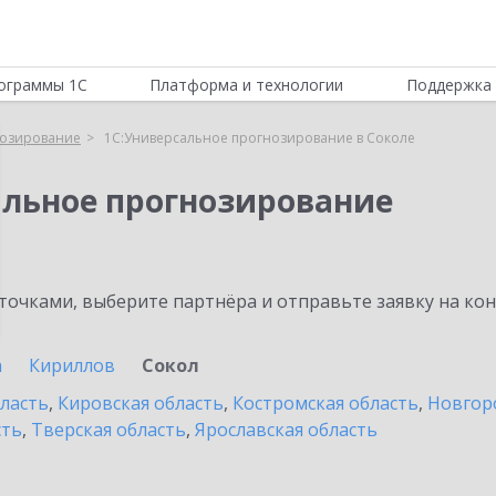
ограммы 1С
Платформа и технологии
Поддержка 
нозирование
1С:Универсальное прогнозирование в Соколе
альное прогнозирование
очками, выберите партнёра и отправьте заявку на ко
а
Кириллов
Сокол
бласть
,
Кировская область
,
Костромская область
,
Новгор
сть
,
Тверская область
,
Ярославская область