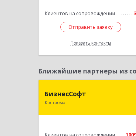
Подробне
Клиентов на сопровождении
Отправить заявку
Отправить заявку
Показать контакты
Назад
Ближайшие партнеры из со
БизнесСоф
БизнесСофт
Кострома
156016, Костромская обл, Кострома г
Профсоюзная ул, дом № 14а, пом.1
каб. 
Подробне
Клиентов на сопровождении
100