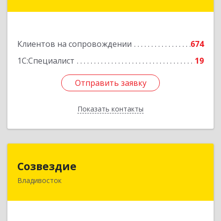
Фадеева, д. 10
Подробнее
Клиентов на сопровождении
674
1С:Специалист
19
Отправить заявку
Отправить заявку
Показать контакты
Назад
Созвездие
Созвездие
Владивосток
690069, Приморский край, Владивосток г,
Тухачевского ул, дом № 62, кв.94
Подробнее