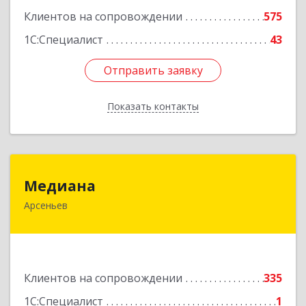
Клиентов на сопровождении
575
1С:Специалист
43
Отправить заявку
Отправить заявку
Показать контакты
Назад
Медиана
Медиана
Арсеньев
692330, Приморский край, Арсеньев г,
Ломоносова ул, дом № 24, кв.1
Подробнее
Клиентов на сопровождении
335
1С:Специалист
1