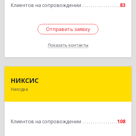
Клиентов на сопровождении
83
Подробнее
Отправить заявку
Отправить заявку
Показать контакты
Назад
НИКСИС
НИКСИС
Находка
692903, Приморский край, Находка г,
Находкинский пр-кт, дом № 84, кв.73А
Подробнее
Клиентов на сопровождении
108