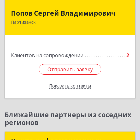
Попов Сергей Владимирович
Попов Сергей Владимирович
Партизанск
692922, Приморский край, г. Находка, ул.
Пограничная, 30-18
Подробнее
Клиентов на сопровождении
2
Отправить заявку
Отправить заявку
Показать контакты
Назад
Ближайшие партнеры из соседних
регионов