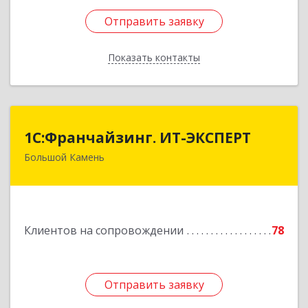
Отправить заявку
Отправить заявку
Показать контакты
Назад
1С:Франчайзинг. ИТ-ЭКСПЕРТ
1С:Франчайзинг. ИТ-ЭКСПЕРТ
Большой Камень
692806, Приморский край, Большой Камень г,
Карла Маркса ул, дом № 57, этаж 3
Подробнее
Клиентов на сопровождении
78
Отправить заявку
Отправить заявку