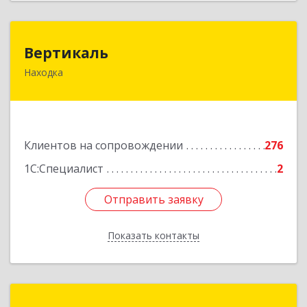
Вертикаль
Вертикаль
Находка
692928, Приморский край, Находка г,
Постышева ул, дом № 27
Подробнее
Клиентов на сопровождении
276
1С:Специалист
2
Отправить заявку
Отправить заявку
Показать контакты
Назад
ИнфоТехСервисПрим