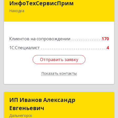
ИнфоТехСервисПрим
Находка
692916, Приморский край, Находка г,
Чернышевского ул, дом № 36, оф.305
Подробнее
Клиентов на сопровождении
170
1С:Специалист
4
Отправить заявку
Отправить заявку
Показать контакты
Назад
ИП Иванов Александр
ИП Иванов Александр
Евгеньевич
Евгеньевич
Дальнегорск