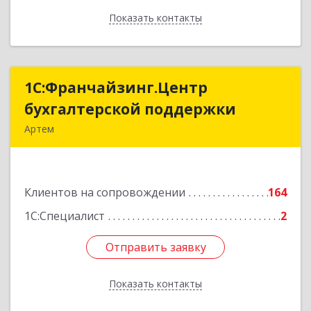
Показать контакты
Назад
1С:Франчайзинг.Центр
1С:Франчайзинг.Центр
бухгалтерской поддержки
бухгалтерской поддержки
Артем
692760, Приморский край, Артем г, Фрунзе ул,
дом № 54А, каб.21
Клиентов на сопровождении
164
Подробнее
1С:Специалист
2
Отправить заявку
Отправить заявку
Показать контакты
Назад