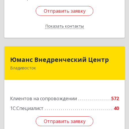
Отправить заявку
Отправить заявку
Показать контакты
Назад
Юманс Внедренческий Центр
Юманс Внедренческий Центр
Владивосток
690014, Приморский край, Владивосток г,
Некрасовская ул, дом № 48а
Подробнее
Клиентов на сопровождении
572
1С:Специалист
40
Отправить заявку
Отправить заявку