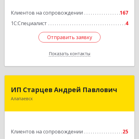
Подробнее
Клиентов на сопровождении
167
1С:Специалист
4
Отправить заявку
Отправить заявку
Показать контакты
Назад
ИП Старцев Андрей Павлович
ИП Старцев Андрей Павлович
Алапаевск
624601, Свердловская обл, Алапаевск г,
Братьев Смольниковых ул, дом № 38, кв.16
Подробнее
Клиентов на сопровождении
25