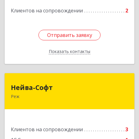
Клиентов на сопровождении
2
Отправить заявку
Отправить заявку
Показать контакты
Назад
Нейва-Софт
Нейва-Софт
Реж
623750, Свердловская обл, Режевской р-н, Реж
г, Ленина ул, дом № 76/1, оф.1
Подробнее
Клиентов на сопровождении
3