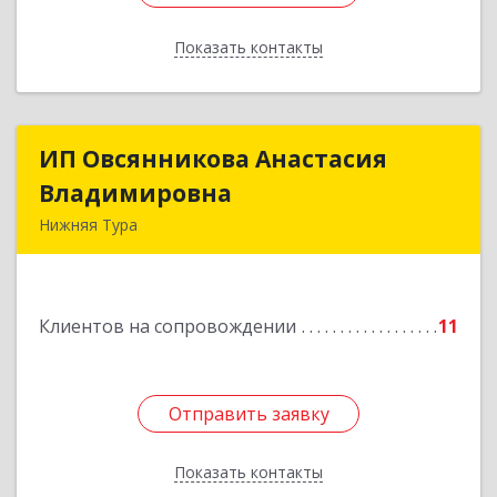
Показать контакты
Назад
ИП Овсянникова Анастасия
ИП Овсянникова Анастасия
Владимировна
Владимировна
Нижняя Тура
624222, Свердловская обл, Нижняя Тура г,
Машиностроителей ул, дом № 7, кв.30
Клиентов на сопровождении
11
Подробнее
Отправить заявку
Отправить заявку
Показать контакты
Назад