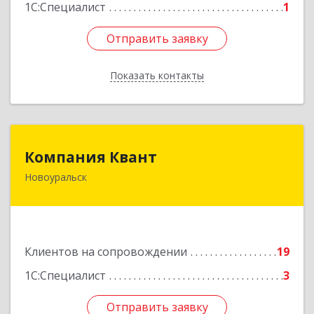
1С:Специалист
1
Отправить заявку
Отправить заявку
Показать контакты
Назад
Компания Квант
Компания Квант
Новоуральск
624130, Свердловская обл, Новоуральск г,
Автозаводская ул, дом № 11, кв.3
Подробнее
Клиентов на сопровождении
19
1С:Специалист
3
Отправить заявку
Отправить заявку