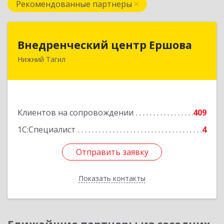
Рекомендованные партнеры
Внедренческий центр Ершова
Внедренческий центр Ершова
Нижний Тагил
622030, Свердловская обл, Нижний Тагил г,
Черноисточинское ш, дом № 58А, оф.6
Подробнее
Клиентов на сопровождении
409
1С:Специалист
4
Отправить заявку
Отправить заявку
Показать контакты
Назад