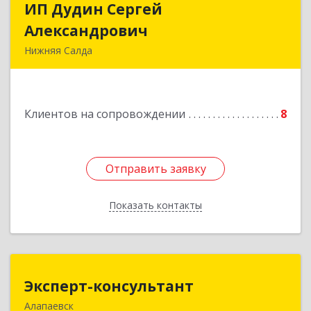
ИП Дудин Сергей
ИП Дудин Сергей
Александрович
Александрович
Нижняя Салда
624740, Свердловская обл, Нижняя Салда г,
Энгельса ул, дом № 98
Клиентов на сопровождении
8
Подробнее
Отправить заявку
Отправить заявку
Показать контакты
Назад
Эксперт-консультант
Эксперт-консультант
Алапаевск
624600, Свердловская обл, Алапаевск г,