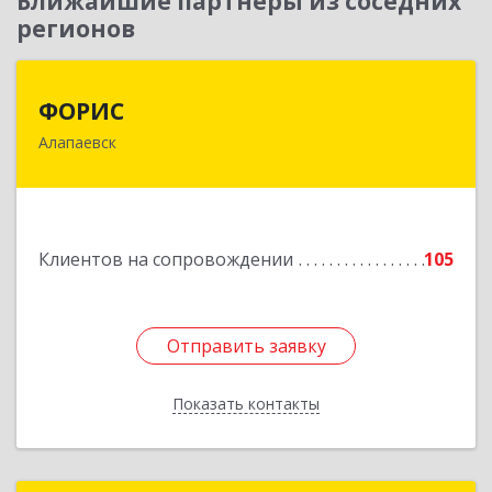
Ближайшие партнеры из соседних
регионов
ФОРИС
ФОРИС
Алапаевск
624601, Свердловская обл, Алапаевск г, Ленина
ул, дом № 9
Подробнее
Клиентов на сопровождении
105
Отправить заявку
Отправить заявку
Показать контакты
Назад