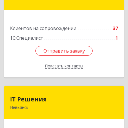
Братьев Смольниковых ул, дом № 34-18
Подробнее
Клиентов на сопровождении
37
1С:Специалист
1
Отправить заявку
Отправить заявку
Показать контакты
Назад
IT Решения
IT Решения
Невьянск
Подробнее