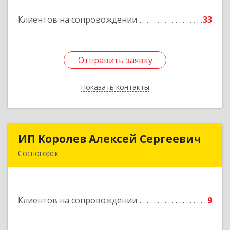
Клиентов на сопровождении
33
Подробнее
Отправить заявку
Отправить заявку
Показать контакты
Назад
ИП Королев Алексей Сергеевич
ИП Королев Алексей Сергеевич
Сосногорск
169500, Коми Респ, Сосногорск г, Советская ул,
дом № 30, кв.12
Клиентов на сопровождении
9
Подробнее