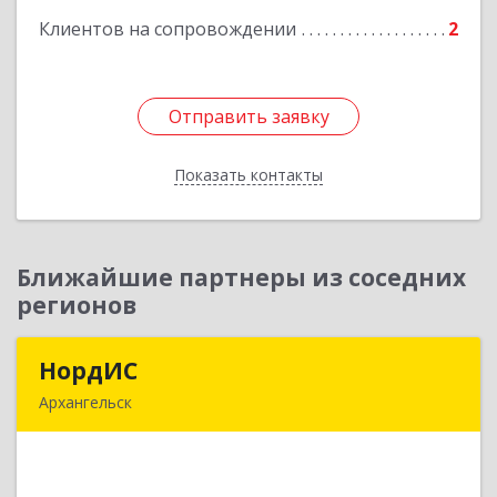
Клиентов на сопровождении
2
Отправить заявку
Отправить заявку
Показать контакты
Назад
Ближайшие партнеры из соседних
регионов
НордИС
НордИС
Архангельск
163071, Архангельская обл, Архангельск г,
Гайдара ул, дом № 55, оф.18