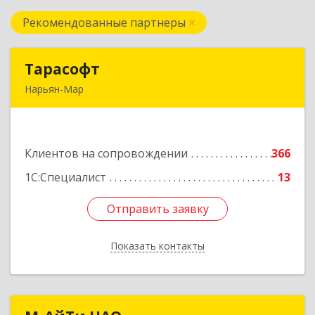
Рекомендованные партнеры
Тарасофт
Тарасофт
Нарьян-Мар
166000, Ненецкий АО, Нарьян-Мар г, им
В.И.Ленина ул, дом № 39, корпус А, оф.2
Клиентов на сопровождении
366
Подробнее
1С:Специалист
13
Отправить заявку
Отправить заявку
Показать контакты
Назад