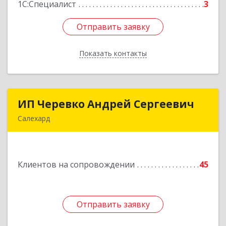
1С:Специалист
3
Отправить заявку
Отправить заявку
Показать контакты
Назад
ИП Черевко Андрей Сергеевич
ИП Черевко Андрей Сергеевич
Салехард
629003, Ямало-Ненецкий АО, Салехард г,
Маяковского ул, дом № 44, этаж 2
Клиентов на сопровождении
45
Подробнее
Отправить заявку
Отправить заявку