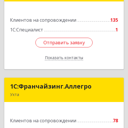
дом № 35А
Клиентов на сопровождении
135
Подробнее
1С:Специалист
1
Отправить заявку
Отправить заявку
Показать контакты
Назад
1С:Франчайзинг.Аллегро
1С:Франчайзинг.Аллегро
Ухта
169304, Коми Респ, Ухта г, Чернова ул, дом №
33, кв.49
Клиентов на сопровождении
78
Подробнее