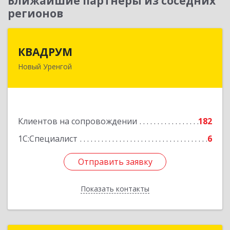
Ближайшие партнеры из соседних
регионов
КВАДРУМ
КВАДРУМ
Новый Уренгой
629309, Ямало-Ненецкий АО, Новый Уренгой г,
Северное Кольцо ул, дом № 14
Подробнее
Клиентов на сопровождении
182
1С:Специалист
6
Отправить заявку
Отправить заявку
Показать контакты
Назад