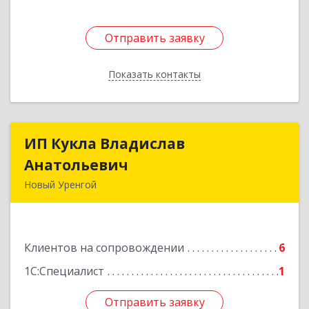
Отправить заявку
Отправить заявку
Показать контакты
Назад
ИП Кукла Владислав
ИП Кукла Владислав
Анатольевич
Анатольевич
Новый Уренгой
629306, Ямало-Ненецкий АО, Новый Уренгой г,
Интернациональная ул, дом № 2, кв.57
Клиентов на сопровождении
6
Подробнее
1С:Специалист
1
Отправить заявку
Отправить заявку