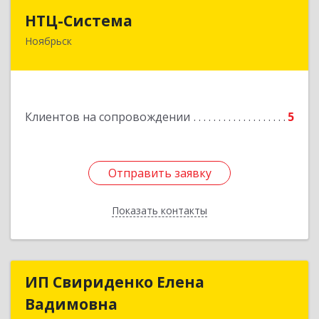
НТЦ-Система
НТЦ-Система
Ноябрьск
629804, Ямало-Ненецкий АО, Ноябрьск г, 60 лет
СССР ул, дом № 39
Подробнее
Клиентов на сопровождении
5
Отправить заявку
Отправить заявку
Показать контакты
Назад
ИП Свириденко Елена
ИП Свириденко Елена
Вадимовна
Вадимовна