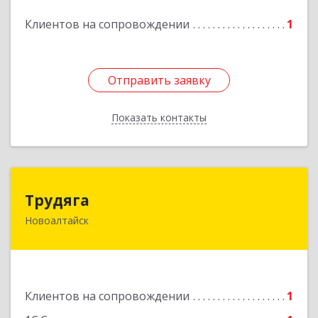
Подробнее
Клиентов на сопровождении
1
Отправить заявку
Отправить заявку
Показать контакты
Назад
Трудяга
Трудяга
Новоалтайск
658080, Алтайский край, Новоалтайск г,
Прудская ул, дом № 10-21
Подробнее
Клиентов на сопровождении
1