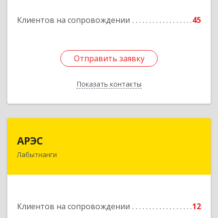
Подробнее
Клиентов на сопровождении
45
Отправить заявку
Отправить заявку
Показать контакты
Назад
АРЭС
АРЭС
Лабытнанги
629400, Ямало-Ненецкий АО, Лабытнанги г,
Дзержинского ул, дом № 8, кв.62
Подробнее
Клиентов на сопровождении
12