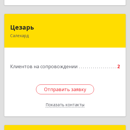
Цезарь
Цезарь
Салехард
629008, Ямало-Ненецкий АО, Салехард г,
Глазкова ул, дом № 4 б
Подробнее
Клиентов на сопровождении
2
Отправить заявку
Отправить заявку
Показать контакты
Назад