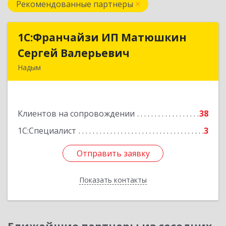
Рекомендованные партнеры
1С:Франчайзи ИП Матюшкин
1С:Франчайзи ИП Матюшкин
Сергей Валерьевич
Сергей Валерьевич
Надым
629730, Ямало-Ненецкий АО, Надым г, ул.
Зверева, дом № 47, кв.28
Клиентов на сопровождении
38
Подробнее
1С:Специалист
3
Отправить заявку
Отправить заявку
Показать контакты
Назад