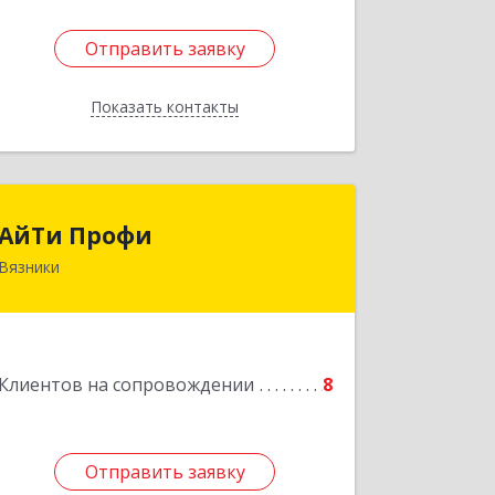
Отправить заявку
Отправить заявку
Показать контакты
Назад
АйТи Профи
АйТи Профи
Вязники
Подробнее
Клиентов на сопровождении
8
Отправить заявку
Отправить заявку