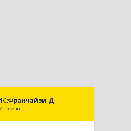
1С:Франчайзи-Д
1С:Франчайзи-Д
Дзержинск
606025, Нижегородская обл,
Дзержинск г, Циолковского пр-кт,
дом № 15