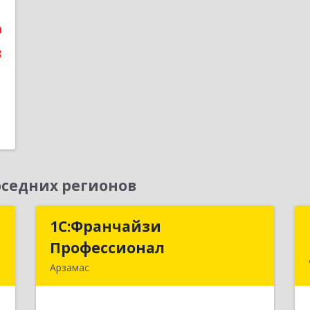
9
е
3
седних регионов
р
1С:Франчайзи
1С:Франчайзи
Профессионал
Профессионал
,
Арзамас
7
607227, Нижегородская обл, Арзамас
г, Кирова ул, дом № 56, кв.6