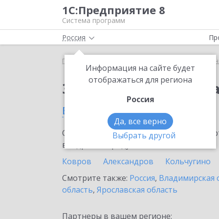
1С:Предприятие 8
Система программ
Россия
Пр
Главная
Сервисы ИТС
1С:Универсальное прог
Информация на сайте будет
отображаться для региона
Заказать 1С:Универс
Россия
в Мурорме
Да, все верно
Ознакомьтесь с информационными карт
Выбрать другой
внедрение продукта.
Ковров
Александров
Кольчугино
Смотрите также:
Россия
,
Владимирская 
область
,
Ярославская область
Партнеры в вашем регионе: