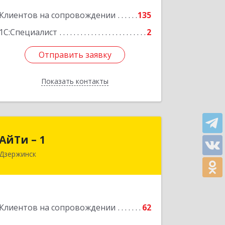
Подробнее
Клиентов на сопровождении
135
1С:Специалист
2
Отправить заявку
Отправить заявку
Показать контакты
Назад
АйТи – 1
АйТи – 1
Дзержинск
606015, Нижегородская обл,
Дзержинск г, Ленина пр-кт, дом № 8,
кв.20
Подробнее
Клиентов на сопровождении
62