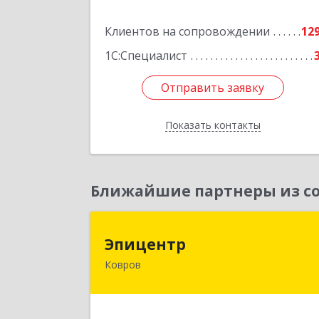
Клиентов на сопровождении
12
Подробне
1С:Специалист
Отправить заявку
Отправить заявку
Показать контакты
Назад
Ближайшие партнеры из со
Эпицент
Эпицентр
Ковров
601900, Владимирская обл, Ковров г
Барсукова ул, дом № 1