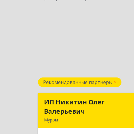
Рекомендованные партнеры
ИП Никитин Олег
ИП Никитин Оле
Валерьевич
Валерьеви
Муром
602267, Владимирская обл, Муром г
Коммунистическая ул., дом № 3