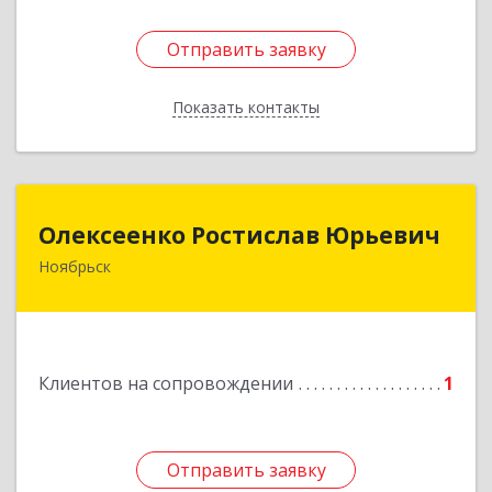
Отправить заявку
Отправить заявку
Показать контакты
Назад
Олексеенко Ростислав Юрьевич
Олексеенко Ростислав Юрьевич
Ноябрьск
629804, Ямало-Ненецкий АО, Ноябрьск г,
УТАДС п, дом № 84, кв.2
Подробнее
Клиентов на сопровождении
1
Отправить заявку
Отправить заявку