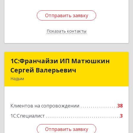
Отправить заявку
Отправить заявку
Показать контакты
Назад
1С:Франчайзи ИП Матюшкин
1С:Франчайзи ИП Матюшкин
Сергей Валерьевич
Сергей Валерьевич
Надым
629730, Ямало-Ненецкий АО, Надым г, ул.
Зверева, дом № 47, кв.28
Клиентов на сопровождении
38
Подробнее
1С:Специалист
3
Отправить заявку
Отправить заявку