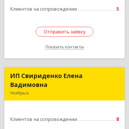
Подробнее
Клиентов на сопровождении
5
Отправить заявку
Отправить заявку
Показать контакты
Назад
ИП Свириденко Елена
ИП Свириденко Елена
Вадимовна
Вадимовна
Ноябрьск
629805, ЯНАО, Тюменская обл., г Ноябрьск,
ул.Магистральная д.65 ,кв.23
Клиентов на сопровождении
8
Подробнее