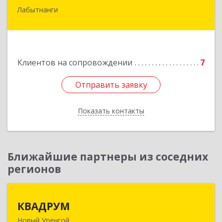
Лабытнанги
629400, Ямало-Ненецкий АО, Лабытнанги г,
Школьная ул, дом № 20, кв.37
Подробнее
Клиентов на сопровождении
7
Отправить заявку
Отправить заявку
Показать контакты
Назад
Ближайшие партнеры из соседних
регионов
КВАДРУМ
КВАДРУМ
Новый Уренгой