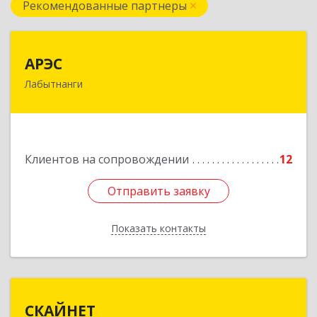
Рекомендованные партнеры
АРЭС
АРЭС
Лабытнанги
629400, Ямало-Ненецкий АО, Лабытнанги г,
Дзержинского ул, дом № 8, кв.62
Подробнее
Клиентов на сопровождении
12
Отправить заявку
Отправить заявку
Показать контакты
Назад
СКАЙНЕТ
СКАЙНЕТ