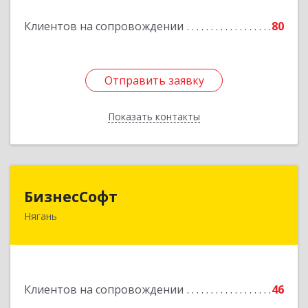
Подробнее
Клиентов на сопровождении
80
Отправить заявку
Отправить заявку
Показать контакты
Назад
БизнесСофт
БизнесСофт
Нягань
628181, Ханты-Мансийский Автономный округ
- Югра АО, Нягань г, 2-й мкр, дом № 24, кв.15
Подробнее
Клиентов на сопровождении
46