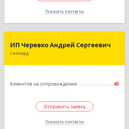
Показать контакты
Назад
ИП Черевко Андрей Сергеевич
ИП Черевко Андрей Сергеевич
Салехард
629003, Ямало-Ненецкий АО, Салехард г,
Маяковского ул, дом № 44, этаж 2
Подробнее
Клиентов на сопровождении
45
Отправить заявку
Отправить заявку
Показать контакты
Назад