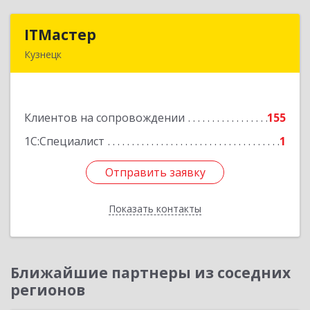
ITМастер
ITМастер
Кузнецк
442537, Пензенская обл, Кузнецк г, Белинского
ул, дом № 82, ДЦ"Сфера", оф.15
Клиентов на сопровождении
155
Подробнее
1С:Специалист
1
Отправить заявку
Отправить заявку
Показать контакты
Назад
Ближайшие партнеры из соседних
регионов