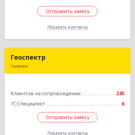
Отправить заявку
Отправить заявку
Показать контакты
Назад
Геоспектр
Геоспектр
Сызрань
446001, Самарская обл, Сызрань г, Кирова ул,
дом № 46
Клиентов на сопровождении
245
Подробнее
1С:Специалист
6
Отправить заявку
Отправить заявку
Показать контакты
Назад