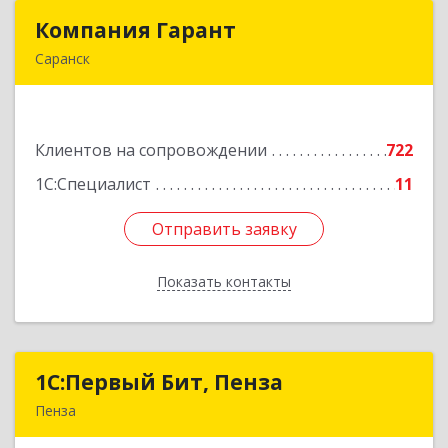
Компания Гарант
Компания Гарант
Саранск
430005, Мордовия Респ, Саранск г,
Большевистская ул, дом № 60, этаж 4 оф.7
Клиентов на сопровождении
722
Подробнее
1С:Специалист
11
Отправить заявку
Отправить заявку
Показать контакты
Назад
1С:Первый Бит, Пенза
1С:Первый Бит, Пенза
Пенза
440000, Пензенская обл, Пенза г, Московская