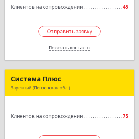
Клиентов на сопровождении
45
Подробнее
Отправить заявку
Отправить заявку
Показать контакты
Назад
Система Плюс
Система Плюс
Заречный (Пензенская обл.)
442960, Пензенская обл, Заречный г,
Комсомольская ул, дом № 1-205
Клиентов на сопровождении
75
Подробнее