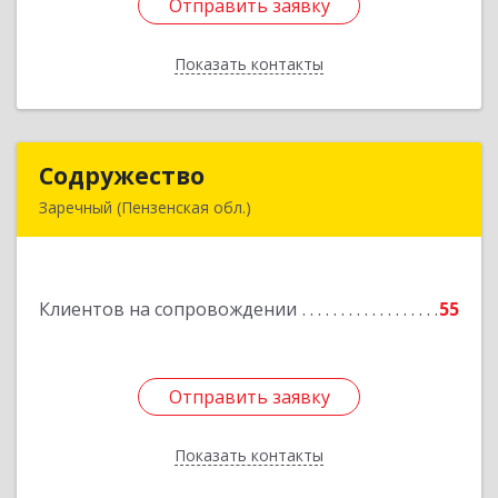
Отправить заявку
Отправить заявку
Показать контакты
Назад
Содружество
Содружество
Заречный (Пензенская обл.)
442962, Пензенская обл, Заречный г,
Промышленная ул, дом № 25
Клиентов на сопровождении
55
Подробнее
Отправить заявку
Отправить заявку
Показать контакты
Назад