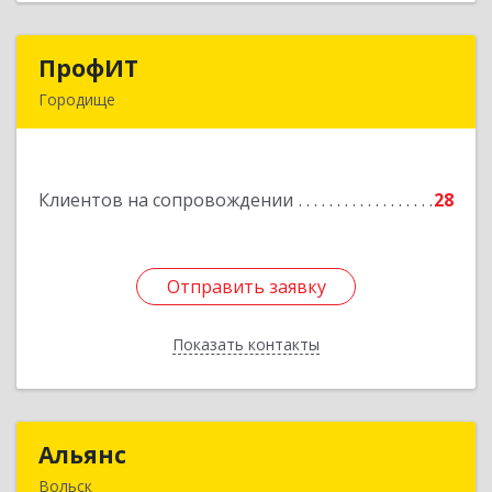
ПрофИТ
ПрофИТ
Городище
442310, Пензенская обл, Городищенский р-н,
Городище г, Комсомольская ул, дом № 29, оф.20
Клиентов на сопровождении
28
Подробнее
Отправить заявку
Отправить заявку
Показать контакты
Назад
Альянс
Альянс
Вольск