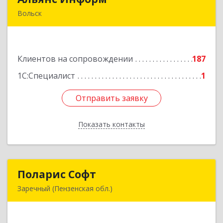
Вольск
412906, Саратовская обл, Вольск г,
Чернышевского ул, дом № 73А
Клиентов на сопровождении
187
Подробнее
1С:Специалист
1
Отправить заявку
Отправить заявку
Показать контакты
Назад
Поларис Софт
Поларис Софт
Заречный (Пензенская обл.)
442960, Пензенская обл, Заречный г,
В.В.Демакова проезд, дом № 5, кв.303