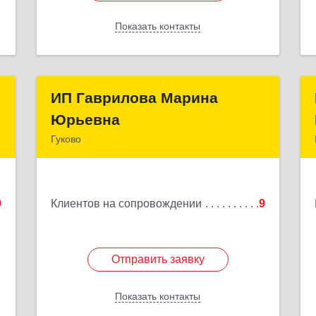
Показать контакты
Назад
м
ИП Гаврилова Марина
ИП Гаврилова Марина
Юрьевна
Юрьевна
,
Гуково
2
Подробнее
е
9
Клиентов на сопровождении
9
Отправить заявку
Отправить заявку
Показать контакты
Назад