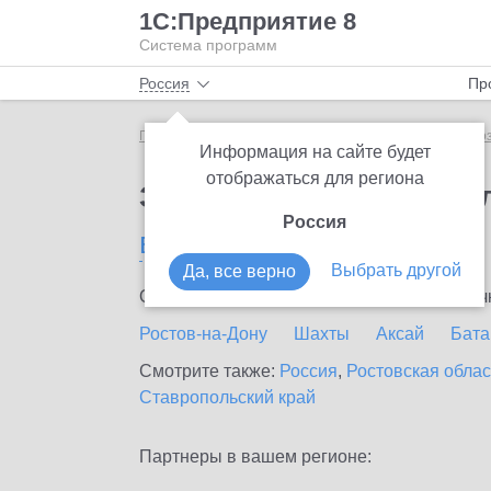
1С:Предприятие 8
Система программ
Россия
Пр
Главная
Сервисы ИТС
1С:Универсальное прогно
Информация на сайте будет
отображаться для региона
Заказать 1С:Универса
Россия
в Красном Сулине
Выбрать другой
Да, все верно
Ознакомьтесь с информационными карточка
Ростов-на-Дону
Шахты
Аксай
Бата
Смотрите также:
Россия
,
Ростовская облас
Ставропольский край
Партнеры в вашем регионе: