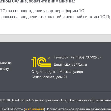
сном Сулине, обратите внимание на:
ИТС) на сопровождении у партнера фирмы 1С.
ованных на внедрение технологий и решений системы 1С:П
Телефон:
+7 (495) 737-92-57
ьности
Email:
site_v8@1c.ru
сайту
Отдел продаж:
г. Москва
,
улица
Селезнёвская, дом 21
© 2026 АО «Группа 1С» (правопреемник «1С»). Все права на сайт защищены
ОО «1С-Софт» (
о компании
). Исключительное право на технологи