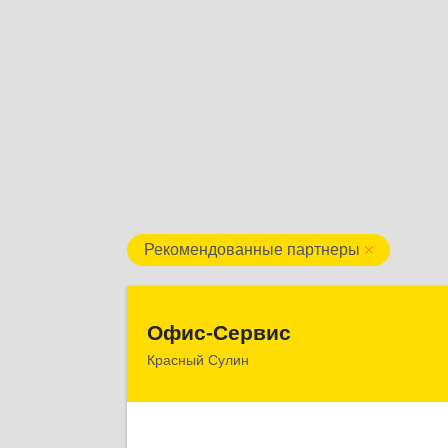
Рекомендованные партнеры
Офис-Серви
Офис-Сервис
Красный Сулин
346350, Ростовская обл, р-
Красносулинский, Красный Сулин г
Заводская ул, дом № 