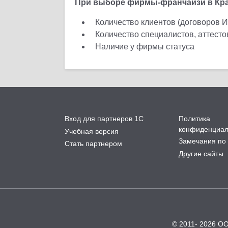
При выборе фирмы-франчайзи в Кра
Количество клиентов (договоров 
Количество специалистов, аттест
Наличие у фирмы статуса
Вход для партнеров 1С
Политика
конфиденциал
Учебная версия
Замечания по 
Стать партнером
Другие сайты
© 2011- 2026 О