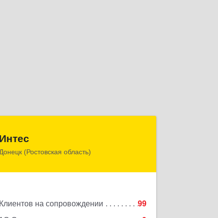
Интес
Интес
Донецк (Ростовская область)
346330, Ростовская обл, Донецк г, 60-й
кв-л, дом № 6 ( пристройка)
Подробнее
Клиентов на сопровождении
99