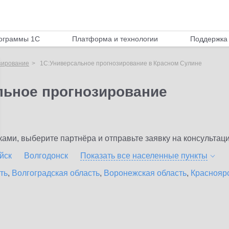
ограммы 1С
Платформа и технологии
Поддержка 
зирование
1С:Универсальное прогнозирование в Красном Сулине
льное прогнозирование
ми, выберите партнёра и отправьте заявку на консультаци
йск
Волгодонск
Показать все населенные
пункты
ть
,
Волгоградская область
,
Воронежская область
,
Краснояр