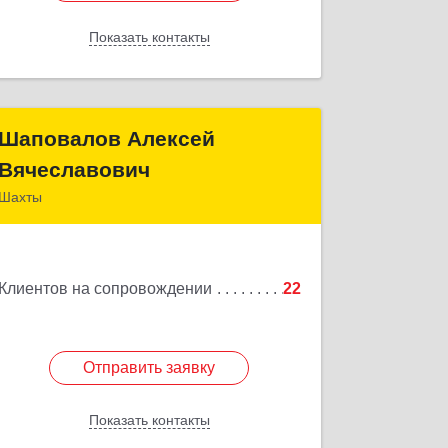
Показать контакты
Назад
Шаповалов Алексей
Шаповалов Алексей
Вячеславович
Вячеславович
Шахты
346510, Шахты г, Ленина ул, дом № 142
Подробнее
Клиентов на сопровождении
22
Отправить заявку
Отправить заявку
Показать контакты
Назад