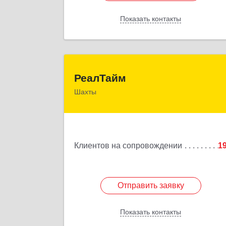
Показать контакты
Назад
РеалТай
РеалТайм
Шахты
346504, Ростовская обл, Шахты г
Чернышевского ул, дом № 4
Подробне
Клиентов на сопровождении
1
Отправить заявку
Отправить заявку
Показать контакты
Назад