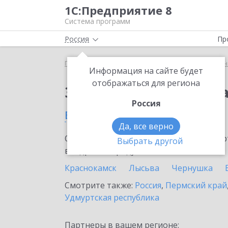
1С:Предприятие 8
Система программ
Россия
Пр
Главная
Сервисы ИТС
1С:Универсальное прог
Информация на сайте будет
отображаться для региона
Заказать 1С:Универс
Россия
в Красновишерске
Да, все верно
Ознакомьтесь с информационными карт
Выбрать другой
внедрение продукта.
Краснокамск
Лысьва
Чернушка
Смотрите также:
Россия
,
Пермский край
Удмуртская республика
Партнеры в вашем регионе: