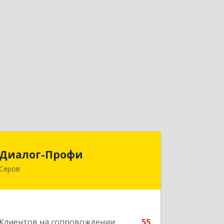
Диалог-Профи
Диалог-Профи
Серов
624980, Свердловская обл, Серов г,
Короленко ул, дом № 7/29, кв.2
Подробнее
Клиентов на сопровождении
55