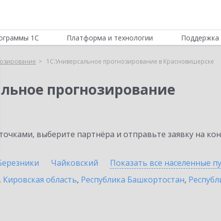
ограммы 1С
Платформа и технологии
Поддержка 
нозирование
1С:Универсальное прогнозирование в Красновишерске
альное прогнозирование
очками, выберите партнёра и отправьте заявку на ко
Березники
Чайковский
Показать все населенные
п
,
Кировская область
,
Республика Башкортостан
,
Республ