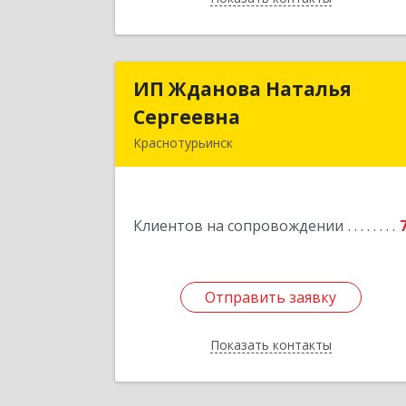
ИП Жданова Наталья
ИП Жданова Наталь
Сергеевна
Сергеевн
Краснотурьинск
Подробне
Клиентов на сопровождении
Отправить заявку
Отправить заявку
Показать контакты
Назад